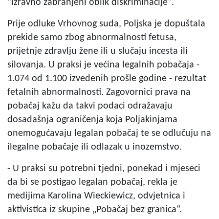
"izravno zabranjeni oblik diskriminacije".
Prije odluke Vrhovnog suda, Poljska je dopuštala
prekide samo zbog abnormalnosti fetusa,
prijetnje zdravlju žene ili u slučaju incesta ili
silovanja. U praksi je većina legalnih pobačaja -
1.074 od 1.100 izvedenih prošle godine - rezultat
fetalnih abnormalnosti. Zagovornici prava na
pobačaj kažu da takvi podaci odražavaju
dosadašnja ograničenja koja Poljakinjama
onemogućavaju legalan pobačaj te se odlučuju na
ilegalne pobačaje ili odlazak u inozemstvo.
- U praksi su potrebni tjedni, ponekad i mjeseci
da bi se postigao legalan pobačaj, rekla je
medijima Karolina Wieckiewicz, odvjetnica i
aktivistica iz skupine „Pobačaj bez granica“.