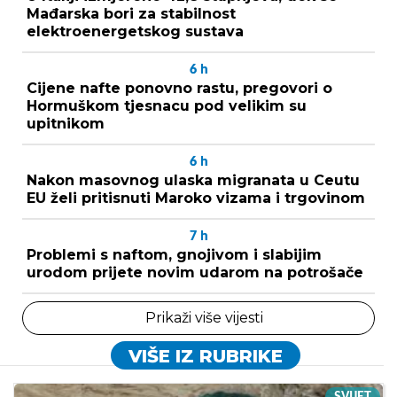
Mađarska bori za stabilnost
elektroenergetskog sustava
6
h
Cijene nafte ponovno rastu, pregovori o
Hormuškom tjesnacu pod velikim su
upitnikom
6
h
Nakon masovnog ulaska migranata u Ceutu
EU želi pritisnuti Maroko vizama i trgovinom
7
h
Problemi s naftom, gnojivom i slabijim
urodom prijete novim udarom na potrošače
Prikaži više vijesti
VIŠE IZ RUBRIKE
SVIJET