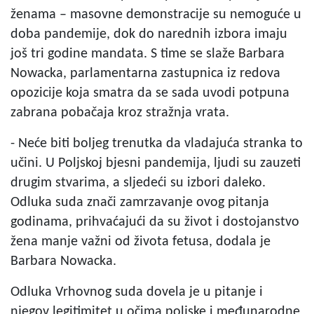
ženama – masovne demonstracije su nemoguće u
doba pandemije, dok do narednih izbora imaju
još tri godine mandata. S time se slaže Barbara
Nowacka, parlamentarna zastupnica iz redova
opozicije koja smatra da se sada uvodi potpuna
zabrana pobačaja kroz stražnja vrata.
- Neće biti boljeg trenutka da vladajuća stranka to
učini. U Poljskoj bjesni pandemija, ljudi su zauzeti
drugim stvarima, a sljedeći su izbori daleko.
Odluka suda znači zamrzavanje ovog pitanja
godinama, prihvaćajući da su život i dostojanstvo
žena manje važni od života fetusa, dodala je
Barbara Nowacka.
Odluka Vrhovnog suda dovela je u pitanje i
njegov legitimitet u očima poljske i međunarodne