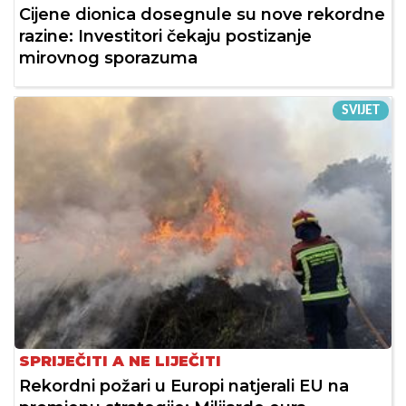
Cijene dionica dosegnule su nove rekordne
razine: Investitori čekaju postizanje
mirovnog sporazuma
SVIJET
SPRIJEČITI A NE LIJEČITI
Rekordni požari u Europi natjerali EU na