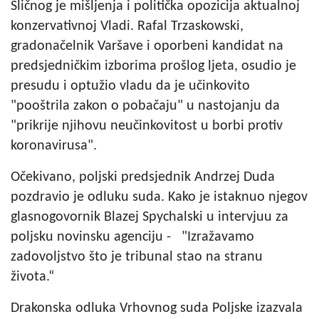
Sličnog je mišljenja i politička opozicija aktualnoj
konzervativnoj Vladi. Rafal Trzaskowski,
gradonačelnik Varšave i oporbeni kandidat na
predsjedničkim izborima prošlog ljeta, osudio je
presudu i optužio vladu da je učinkovito
"pooštrila zakon o pobačaju" u nastojanju da
"prikrije njihovu neučinkovitost u borbi protiv
koronavirusa".
Očekivano, poljski predsjednik Andrzej Duda
pozdravio je odluku suda. Kako je istaknuo njegov
glasnogovornik Blazej Spychalski u intervjuu za
poljsku novinsku agenciju - "Izražavamo
zadovoljstvo što je tribunal stao na stranu
života.“
Drakonska odluka Vrhovnog suda Poljske izazvala