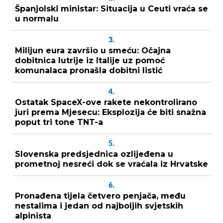
Španjolski ministar: Situacija u Ceuti vraća se
u normalu
3.
Milijun eura završio u smeću: Očajna
dobitnica lutrije iz Italije uz pomoć
komunalaca pronašla dobitni listić
4.
Ostatak SpaceX-ove rakete nekontrolirano
juri prema Mjesecu: Eksplozija će biti snažna
poput tri tone TNT-a
5.
Slovenska predsjednica ozlijeđena u
prometnoj nesreći dok se vraćala iz Hrvatske
6.
Pronađena tijela četvero penjača, među
nestalima i jedan od najboljih svjetskih
alpinista