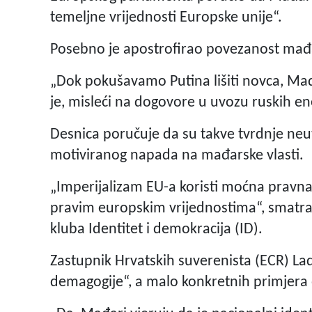
temeljne vrijednosti Europske unije“.
Posebno je apostrofirao povezanost mađar
„Dok pokušavamo Putina lišiti novca, Ma
je, misleći na dogovore u uvozu ruskih e
Desnica poručuje da su takve tvrdnje neut
motiviranog napada na mađarske vlasti.
„Imperijalizam EU-a koristi moćna pravna
pravim europskim vrijednostima“, smatra 
kluba Identitet i demokracija (ID).
Zastupnik Hrvatskih suverenista (ECR) Ladi
demagogije“, a malo konkretnih primjera 