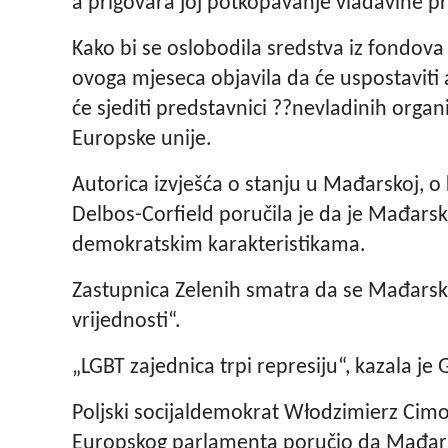
a prigovara joj potkopavanje vladavine p
Kako bi se oslobodila sredstva iz fondov
ovoga mjeseca objavila da će uspostaviti a
će sjediti predstavnici ??nevladinih organ
Europske unije.
Autorica izvješća o stanju u Mađarskoj, o
Delbos-Corfield poručila je da je Mađarsk
demokratskim karakteristikama.
Zastupnica Zelenih smatra da se Mađarsk
vrijednosti“.
„LGBT zajednica trpi represiju“, kazala j
Poljski socijaldemokrat Włodzimierz Cim
Europskog parlamenta poručio da Mađars