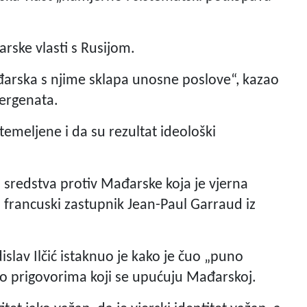
ske vlasti s Rusijom.
đarska s njime sklapa unosne poslove“, kazao
nergenata.
emeljene i da su rezultat ideološki
 sredstva protiv Mađarske koja je vjerna
francuski zastupnik Jean-Paul Garraud iz
slav Ilčić istaknuo je kako je čuo „puno
o prigovorima koji se upućuju Mađarskoj.