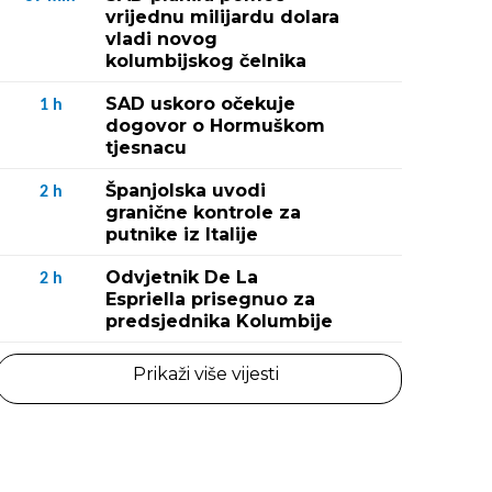
vrijednu milijardu dolara
vladi novog
kolumbijskog čelnika
SAD uskoro očekuje
1
h
dogovor o Hormuškom
tjesnacu
Španjolska uvodi
2
h
granične kontrole za
putnike iz Italije
Odvjetnik De La
2
h
Espriella prisegnuo za
predsjednika Kolumbije
Prikaži više vijesti