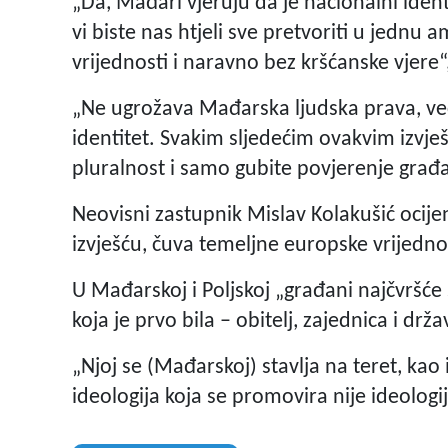
„Da, Mađari vjeruju da je nacionalni identi
vi biste nas htjeli sve pretvoriti u jednu
vrijednosti i naravno bez kršćanske vjere“, 
„Ne ugrožava Mađarska ljudska prava, ve
identitet. Svakim sljedećim ovakvim izvj
pluralnost i samo gubite povjerenje građ
Neovisni zastupnik Mislav Kolakušić ocij
izvješću, čuva temeljne europske vrijedno
U Mađarskoj i Poljskoj „građani najčvršće
koja je prvo bila – obitelj, zajednica i drž
„Njoj se (Mađarskoj) stavlja na teret, kao
ideologija koja se promovira nije ideologi