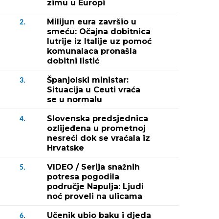
zimu u Europi
Milijun eura završio u
2.
smeću: Očajna dobitnica
lutrije iz Italije uz pomoć
komunalaca pronašla
dobitni listić
Španjolski ministar:
3.
Situacija u Ceuti vraća
se u normalu
Slovenska predsjednica
4.
ozlijeđena u prometnoj
nesreći dok se vraćala iz
Hrvatske
VIDEO / Serija snažnih
5.
potresa pogodila
područje Napulja: Ljudi
noć proveli na ulicama
Učenik ubio baku i djeda
6.