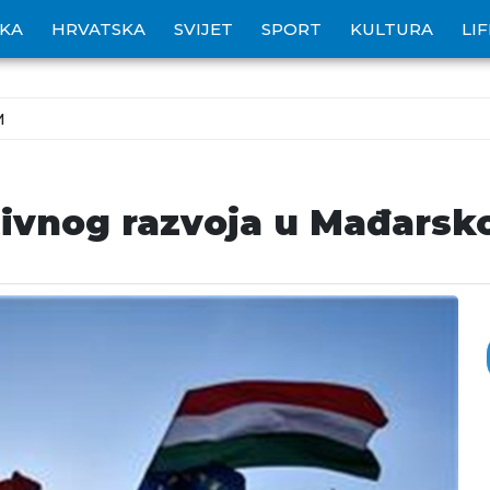
IKA
HRVATSKA
SVIJET
SPORT
KULTURA
LI
M
ivnog razvoja u Mađarsk