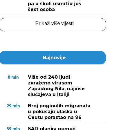
pa u školi usmrtio još
šest osoba
Prikaži više vijesti
Najnovije
Više od 240 ljudi
8
min
zaraženo virusom
Zapadnog Nila, najviše
slučajeva u Italiji
Broj poginulih migranata
29
min
u pokušaju ulaska u
Ceutu porastao na 96
SAD planira pomoć
59
min