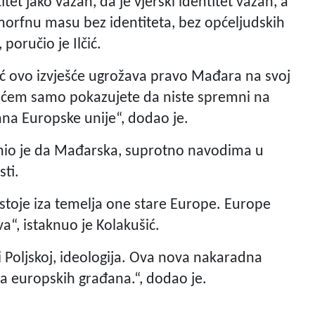
tet jako važan, da je vjerski identitet važan, a
 amorfnu masu bez identiteta, bez općeljudskih
poručio je Ilčić.
ć ovo izvješće ugrožava pravo Mađara na svoj
ešćem samo pokazujete da niste spremni na
ana Europske unije“, dodao je.
enio je da Mađarska, suprotno navodima u
sti.
 stoje iza temelja one stare Europe. Europe
ava“, istaknuo je Kolakušić.
 i Poljskoj, ideologija. Ova nova nakaradna
ja europskih građana.“, dodao je.