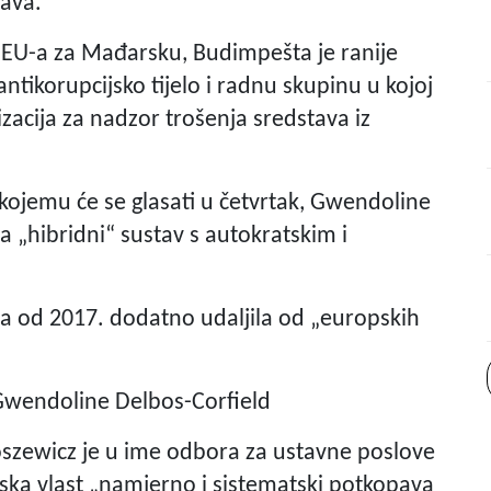
rava.
a EU-a za Mađarsku, Budimpešta je ranije
ntikorupcijsko tijelo i radnu skupinu u kojoj
izacija za nadzor trošenja sredstava iz
 kojemu će se glasati u četvrtak, Gwendoline
a „hibridni“ sustav s autokratskim i
a od 2017. dodatno udaljila od „europskih
e Gwendoline Delbos-Corfield
oszewicz je u ime odbora za ustavne poslove
ka vlast „namjerno i sistematski potkopava