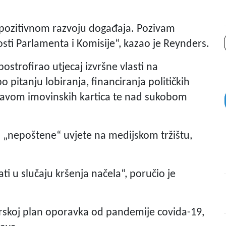
o pozitivnom razvoju događaja. Pozivam
sti Parlamenta i Komisije“, kazao je Reynders.
strofirao utjecaj izvršne vlasti na
pitanju lobiranja, financiranja političkih
ijavom imovinskih kartica te nad sukobom
 „nepoštene“ uvjete na medijskom tržištu,
 u slučaju kršenja načela“, poručio je
arskoj plan oporavka od pandemije covida-19,