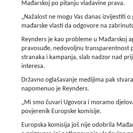
Mađarskoj po pitanju vladavine prava.
„Nažalost ne mogu Vas danas izvijestiti 
mađarske vlasti da odgovore na zabrinuto
Reynders je kao probleme u Mađarskoj apo
pravosuđe, nedovoljnu transparentnost po 
stranaka i kampanja, slab nadzor nad pr
interesa.
Državno oglašavanje medijima pak stvara
napomenuo je Reynders.
„Mi smo čuvari Ugovora i moramo djelovati
povjerenik Europske komisije.
Europska komisija još nije odobrila Mađ