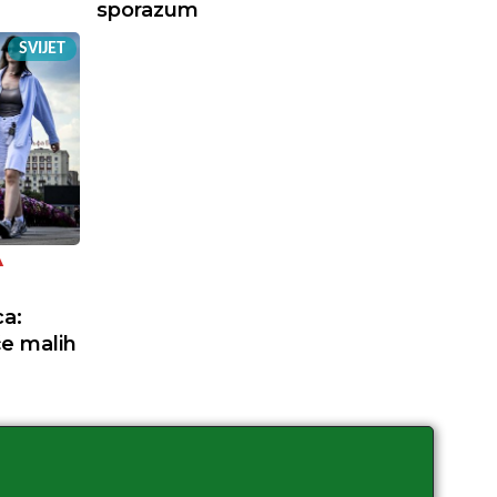
sporazum
SVIJET
A
a:
će malih