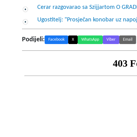
Cerar razgovarao sa Szijjartom O GR
Ugostitelj: "Prosječan konobar uz napo
Podijeli:
Facebook
X
WhatsApp
Viber
Email