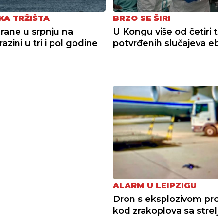
KA TRŽIŠTA
BRZO SE ŠIRI
hrane u srpnju na
U Kongu više od četiri 
 razini u tri i pol godine
potvrđenih slučajeva e
ALARM U LEIPZIGU
Dron s eksplozivom pr
kod zrakoplova sa strel