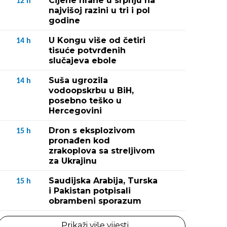
Cijene hrane u srpnju na
12
h
najvišoj razini u tri i pol
godine
U Kongu više od četiri
14
h
tisuće potvrđenih
slučajeva ebole
Suša ugrozila
14
h
vodoopskrbu u BiH,
posebno teško u
Hercegovini
Dron s eksplozivom
15
h
pronađen kod
zrakoplova sa streljivom
za Ukrajinu
Saudijska Arabija, Turska
15
h
i Pakistan potpisali
obrambeni sporazum
Prikaži više vijesti