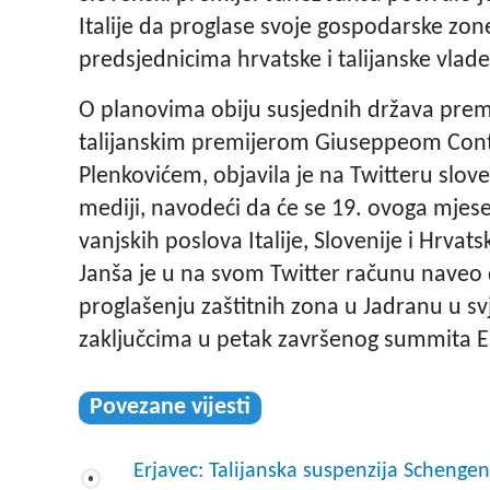
Italije da proglase svoje gospodarske z
predsjednicima hrvatske i talijanske vlade
O planovima obiju susjednih država premi
talijanskim premijerom Giuseppeom Con
Plenkovićem, objavila je na Twitteru slov
mediji, navodeći da će se 19. ovoga mjese
vanjskih poslova Italije, Slovenije i Hrvats
Janša je u na svom Twitter računu naveo
proglašenju zaštitnih zona u Jadranu u sv
zaključcima u petak završenog summita E
Povezane vijesti
Erjavec: Talijanska suspenzija Schenge