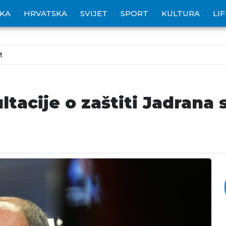
IKA
HRVATSKA
SVIJET
SPORT
KULTURA
LI
M
tacije o zaštiti Jadrana 