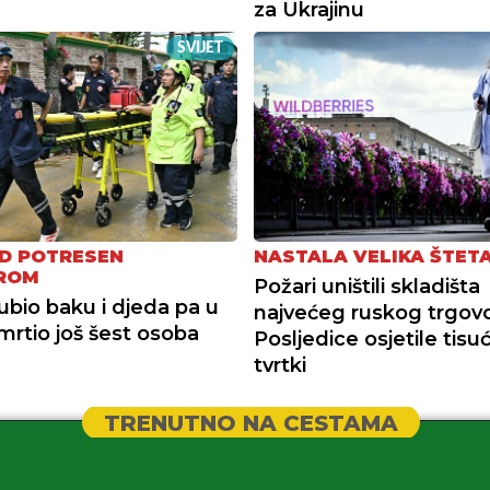
za Ukrajinu
SVIJET
D POTRESEN
NASTALA VELIKA ŠTET
ROM
Požari uništili skladišta
ubio baku i djeda pa u
najvećeg ruskog trgovc
smrtio još šest osoba
Posljedice osjetile tisu
tvrtki
TRENUTNO NA CESTAMA