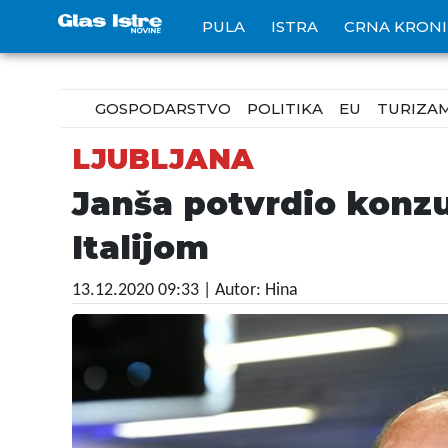
PULA
ISTRA
CRNA KRON
GOSPODARSTVO
POLITIKA
EU
TURIZA
LJUBLJANA
Janša potvrdio konzul
Italijom
13.12.2020 09:33
| Autor: Hina