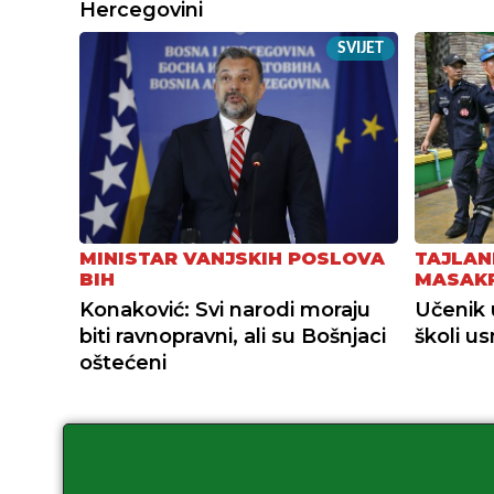
Hercegovini
SVIJET
MINISTAR VANJSKIH POSLOVA
TAJLAN
BIH
MASAK
Konaković: Svi narodi moraju
Učenik 
biti ravnopravni, ali su Bošnjaci
školi u
oštećeni