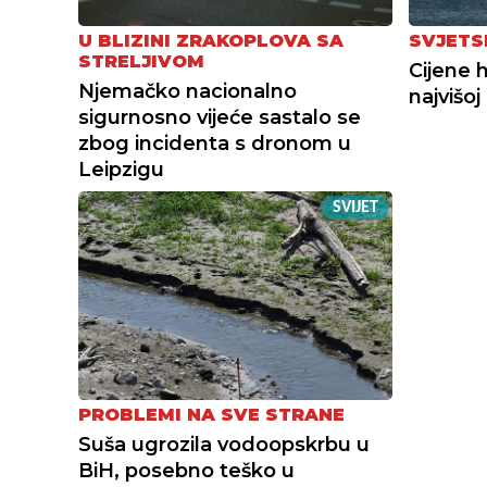
U BLIZINI ZRAKOPLOVA SA
SVJETS
STRELJIVOM
Cijene 
Njemačko nacionalno
najvišoj
sigurnosno vijeće sastalo se
zbog incidenta s dronom u
Leipzigu
SVIJET
PROBLEMI NA SVE STRANE
Suša ugrozila vodoopskrbu u
BiH, posebno teško u