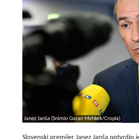
Janez Janša (Snimio Goran Mehkek/Cropix)
Slovenski premijer Janez Janša potvrdio je