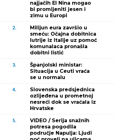
najjačih El Nina mogao
bi promijeniti jesen i
zimu u Europi
Milijun eura završio u
2.
smeću: Očajna dobitnica
lutrije iz Italije uz pomoć
komunalaca pronašla
dobitni listić
Španjolski ministar:
3.
Situacija u Ceuti vraća
se u normalu
Slovenska predsjednica
4.
ozlijeđena u prometnoj
nesreći dok se vraćala iz
Hrvatske
VIDEO / Serija snažnih
5.
potresa pogodila
područje Napulja: Ljudi
noć proveli na ulicama