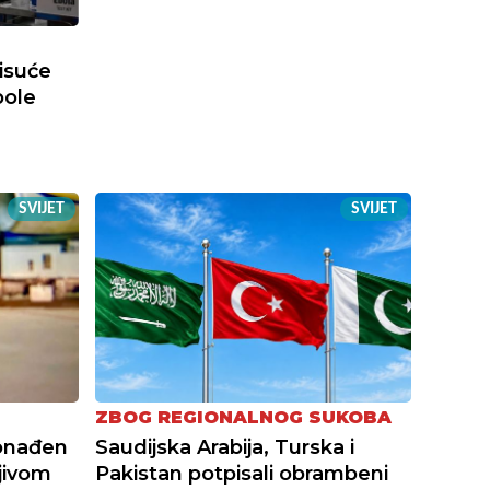
tisuće
bole
SVIJET
SVIJET
ZBOG REGIONALNOG SUKOBA
onađen
Saudijska Arabija, Turska i
jivom
Pakistan potpisali obrambeni