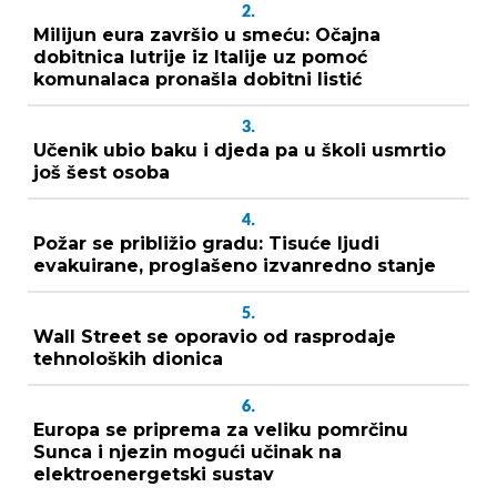
2.
Milijun eura završio u smeću: Očajna
dobitnica lutrije iz Italije uz pomoć
komunalaca pronašla dobitni listić
3.
Učenik ubio baku i djeda pa u školi usmrtio
još šest osoba
4.
Požar se približio gradu: Tisuće ljudi
evakuirane, proglašeno izvanredno stanje
5.
Wall Street se oporavio od rasprodaje
tehnoloških dionica
6.
Europa se priprema za veliku pomrčinu
Sunca i njezin mogući učinak na
elektroenergetski sustav