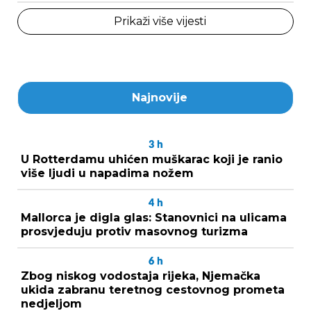
Prikaži više vijesti
Najnovije
3
h
U Rotterdamu uhićen muškarac koji je ranio
više ljudi u napadima nožem
4
h
Mallorca je digla glas: Stanovnici na ulicama
prosvjeduju protiv masovnog turizma
6
h
Zbog niskog vodostaja rijeka, Njemačka
ukida zabranu teretnog cestovnog prometa
nedjeljom