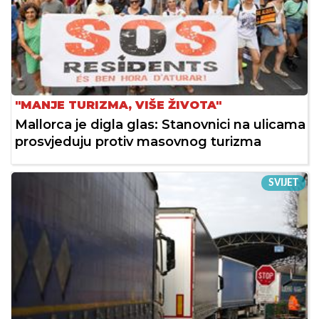
"MANJE TURIZMA, VIŠE ŽIVOTA"
Mallorca je digla glas: Stanovnici na ulicama
prosvjeduju protiv masovnog turizma
SVIJET