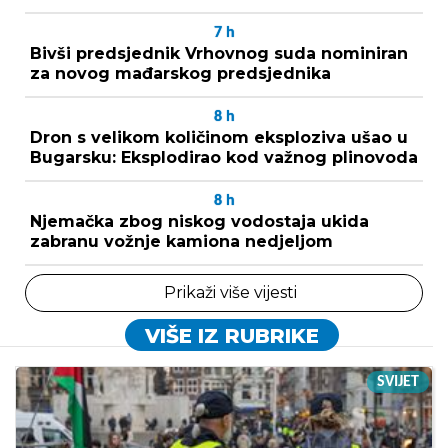
7
h
Bivši predsjednik Vrhovnog suda nominiran
za novog mađarskog predsjednika
8
h
Dron s velikom količinom eksploziva ušao u
Bugarsku: Eksplodirao kod važnog plinovoda
8
h
Njemačka zbog niskog vodostaja ukida
zabranu vožnje kamiona nedjeljom
Prikaži više vijesti
VIŠE IZ RUBRIKE
SVIJET