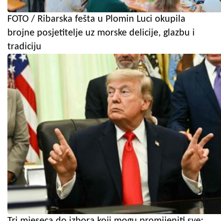
FOTO / Ribarska fešta u Plomin Luci okupila
brojne posjetitelje uz morske delicije, glazbu i
tradiciju
Tri mjeseca do izbora koji mogu promijeniti sve: