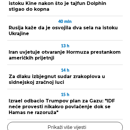
istoku Kine nakon što je tajfun Dolphin
stigao do kopna
40
min
Rusija kaže da je osvojila dva sela na istoku
Ukrajine
13
h
Iran uvjetuje otvaranje Hormuza prestankom
američkih prijetnji
14
h
Za dlaku izbjegnut sudar zrakoplova u
sidnejskoj zračnoj luci
15
h
Izrael odbacio Trumpov plan za Gazu: "IDF
neće provesti nikakvo povlačenje dok se
Hamas ne razoruža"
Prikaži više vijesti