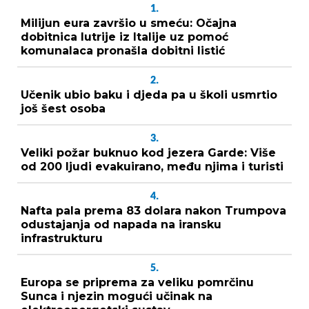
1.
Milijun eura završio u smeću: Očajna
dobitnica lutrije iz Italije uz pomoć
komunalaca pronašla dobitni listić
2.
Učenik ubio baku i djeda pa u školi usmrtio
još šest osoba
3.
Veliki požar buknuo kod jezera Garde: Više
od 200 ljudi evakuirano, među njima i turisti
4.
Nafta pala prema 83 dolara nakon Trumpova
odustajanja od napada na iransku
infrastrukturu
5.
Europa se priprema za veliku pomrčinu
Sunca i njezin mogući učinak na