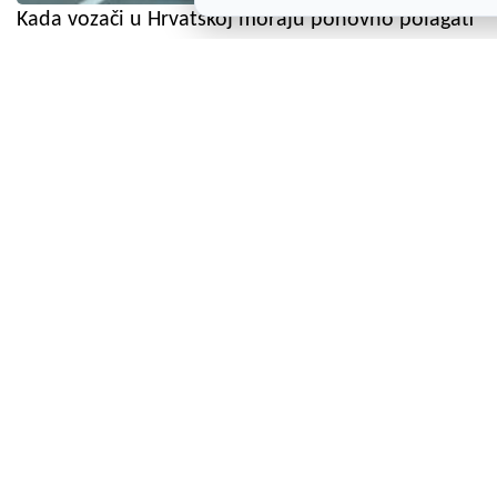
Kada vozači u Hrvatskoj moraju ponovno polagati
vozački ispit? Ovo su ključna pravila
Duranija, hrvatica, surina, garganja... Gotovo
nestale istarske sorte vinove loze vraćene u život