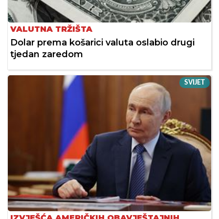
VALUTNA TRŽIŠTA
Dolar prema košarici valuta oslabio drugi
tjedan zaredom
SVIJET
IZVJEŠĆA AMERIČKIH OBAVJEŠTAJNIH