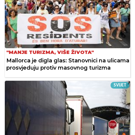
"MANJE TURIZMA, VIŠE ŽIVOTA"
Mallorca je digla glas: Stanovnici na ulicama
prosvjeduju protiv masovnog turizma
SVIJET