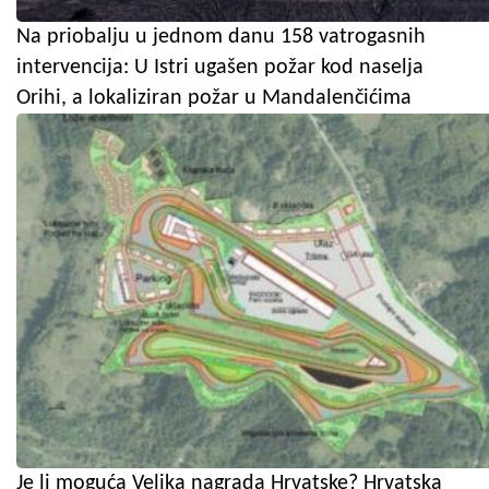
Na priobalju u jednom danu 158 vatrogasnih
intervencija: U Istri ugašen požar kod naselja
Orihi, a lokaliziran požar u Mandalenčićima
Je li moguća Velika nagrada Hrvatske? Hrvatska