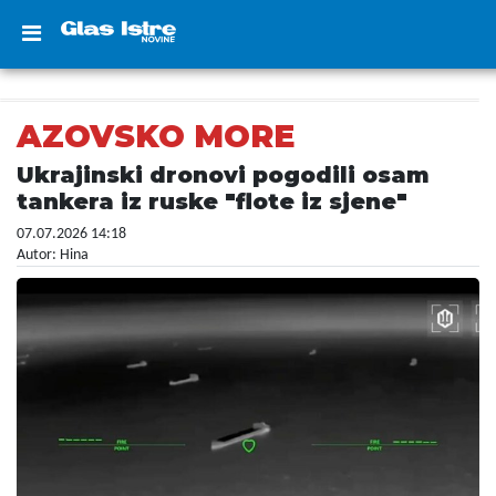
AZOVSKO MORE
Ukrajinski dronovi pogodili osam
tankera iz ruske "flote iz sjene"
07.07.2026 14:18
Autor: Hina