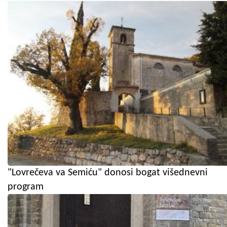
"Lovrečeva va Semiću" donosi bogat višednevni
program