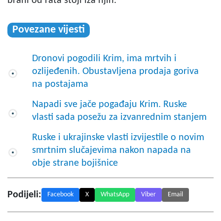
brani od rata stoji iza njih.
Povezane vijesti
Dronovi pogodili Krim, ima mrtvih i
ozlijeđenih. Obustavljena prodaja goriva
na postajama
Napadi sve jače pogađaju Krim. Ruske
vlasti sada posežu za izvanrednim stanjem
Ruske i ukrajinske vlasti izvijestile o novim
smrtnim slučajevima nakon napada na
obje strane bojišnice
Podijeli:
Facebook
X
WhatsApp
Viber
Email