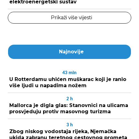
elektroenergetski sustav
Prikaži više vijesti
Najnovije
43
min
U Rotterdamu uhićen muškarac koji je ranio
više ljudi u napadima nožem
2
h
Mallorca je digla glas: Stanovnici na ulicama
prosvjeduju protiv masovnog turizma
3
h
Zbog niskog vodostaja rijeka, Njemačka
ukida zabranu teretnog cestovnog prometa