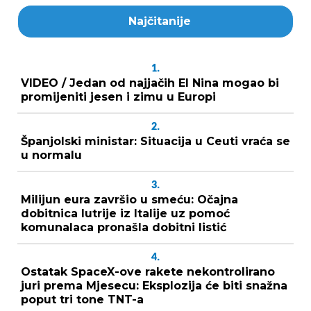
Najčitanije
1.
VIDEO / Jedan od najjačih El Nina mogao bi
promijeniti jesen i zimu u Europi
2.
Španjolski ministar: Situacija u Ceuti vraća se
u normalu
3.
Milijun eura završio u smeću: Očajna
dobitnica lutrije iz Italije uz pomoć
komunalaca pronašla dobitni listić
4.
Ostatak SpaceX-ove rakete nekontrolirano
juri prema Mjesecu: Eksplozija će biti snažna
poput tri tone TNT-a