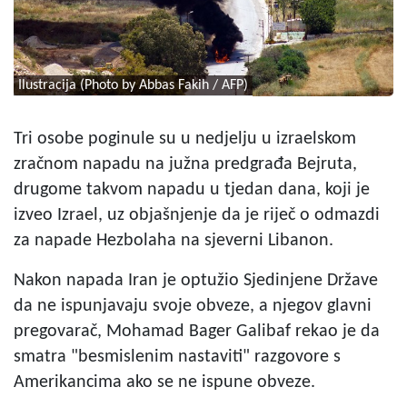
Ilustracija (Photo by Abbas Fakih / AFP)
Tri osobe poginule su u nedjelju u izraelskom
zračnom napadu na južna predgrađa Bejruta,
drugome takvom napadu u tjedan dana, koji je
izveo Izrael, uz objašnjenje da je riječ o odmazdi
za napade Hezbolaha na sjeverni Libanon.
Nakon napada Iran je optužio Sjedinjene Države
da ne ispunjavaju svoje obveze, a njegov glavni
pregovarač, Mohamad Bager Galibaf rekao je da
smatra "besmislenim nastaviti" razgovore s
Amerikancima ako se ne ispune obveze.