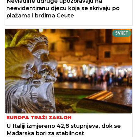
Nevladine udruge upozoravaju na
neevidentiranu djecu koja se skrivaju po
plažama i brdima Ceute
SVIJET
EUROPA TRAŽI ZAKLON
U Italiji izmjereno 42,8 stupnjeva, dok se
Mađarska bori za stabilnost