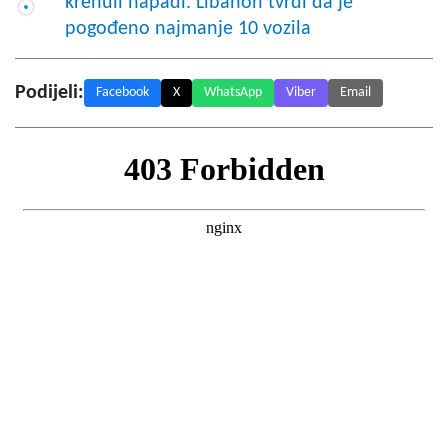
krenuli napadi. Libanon tvrdi da je
pogođeno najmanje 10 vozila
Podijeli:
Facebook
X
WhatsApp
Viber
Email