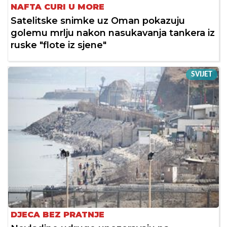
NAFTA CURI U MORE
Satelitske snimke uz Oman pokazuju
golemu mrlju nakon nasukavanja tankera iz
ruske "flote iz sjene"
SVIJET
DJECA BEZ PRATNJE