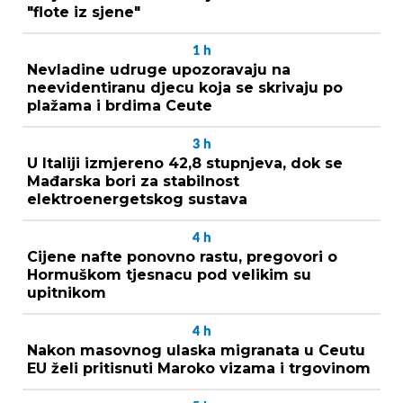
"flote iz sjene"
1
h
Nevladine udruge upozoravaju na
neevidentiranu djecu koja se skrivaju po
plažama i brdima Ceute
3
h
U Italiji izmjereno 42,8 stupnjeva, dok se
Mađarska bori za stabilnost
elektroenergetskog sustava
4
h
Cijene nafte ponovno rastu, pregovori o
Hormuškom tjesnacu pod velikim su
upitnikom
4
h
Nakon masovnog ulaska migranata u Ceutu
EU želi pritisnuti Maroko vizama i trgovinom