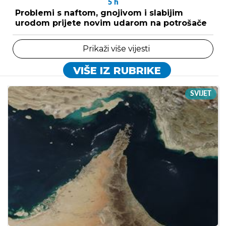
5
h
Problemi s naftom, gnojivom i slabijim
urodom prijete novim udarom na potrošače
Prikaži više vijesti
VIŠE IZ RUBRIKE
SVIJET