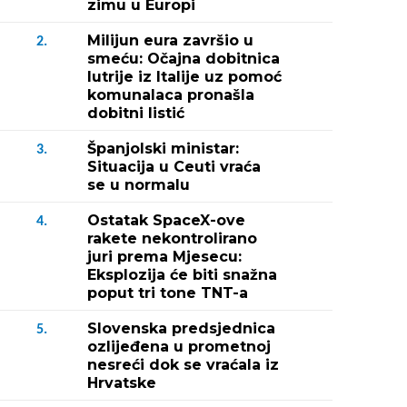
zimu u Europi
Milijun eura završio u
2.
smeću: Očajna dobitnica
lutrije iz Italije uz pomoć
komunalaca pronašla
dobitni listić
Španjolski ministar:
3.
Situacija u Ceuti vraća
se u normalu
Ostatak SpaceX-ove
4.
rakete nekontrolirano
juri prema Mjesecu:
Eksplozija će biti snažna
poput tri tone TNT-a
Slovenska predsjednica
5.
ozlijeđena u prometnoj
nesreći dok se vraćala iz
Hrvatske