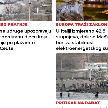
BEZ PRATNJE
EUROPA TRAŽI ZAKLON
ne udruge upozoravaju
U Italiji izmjereno 42,8
identiranu djecu koja
stupnjeva, dok se Mađ
vaju po plažama i
bori za stabilnost
 Ceute
elektroenergetskog su
PRITISAK NA RABAT