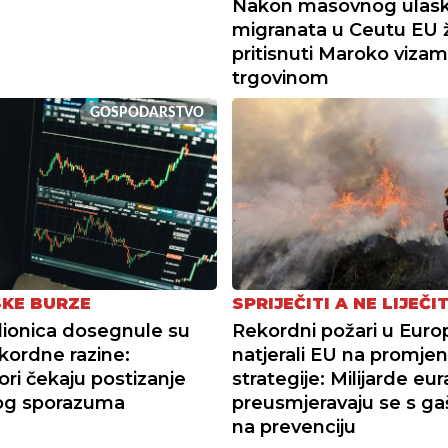
Nakon masovnog ulas
migranata u Ceutu EU ž
pritisnuti Maroko vizam
trgovinom
GOSPODARSTVO
KE BURZE
SPRIJEČITI A NE LIJEČIT
dionica dosegnule su
Rekordni požari u Euro
kordne razine:
natjerali EU na promje
ori čekaju postizanje
strategije: Milijarde eur
og sporazuma
preusmjeravaju se s ga
na prevenciju