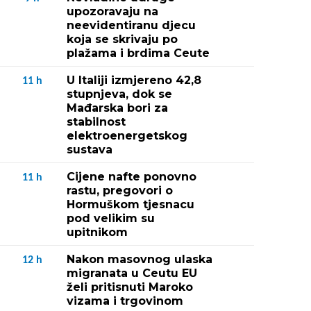
upozoravaju na
neevidentiranu djecu
koja se skrivaju po
plažama i brdima Ceute
U Italiji izmjereno 42,8
11
h
stupnjeva, dok se
Mađarska bori za
stabilnost
elektroenergetskog
sustava
Cijene nafte ponovno
11
h
rastu, pregovori o
Hormuškom tjesnacu
pod velikim su
upitnikom
Nakon masovnog ulaska
12
h
migranata u Ceutu EU
želi pritisnuti Maroko
vizama i trgovinom