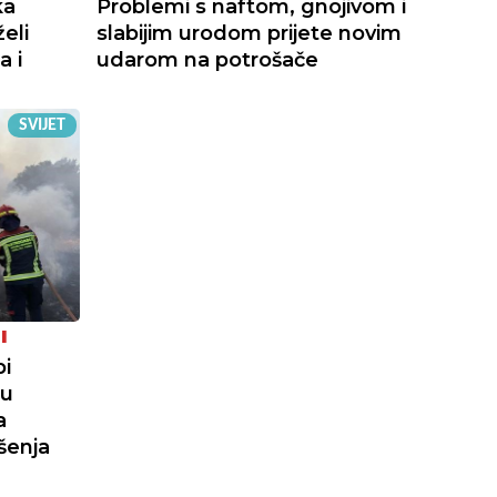
ka
Problemi s naftom, gnojivom i
eli
slabijim urodom prijete novim
a i
udarom na potrošače
SVIJET
I
pi
nu
a
šenja