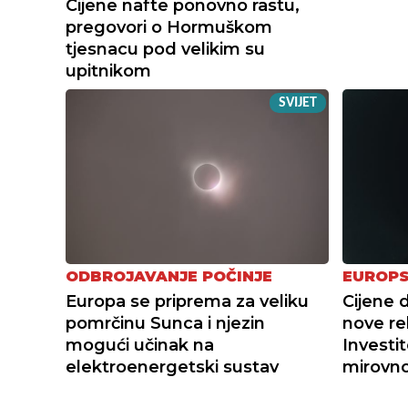
Cijene nafte ponovno rastu,
pregovori o Hormuškom
tjesnacu pod velikim su
upitnikom
SVIJET
ODBROJAVANJE POČINJE
EUROPS
Europa se priprema za veliku
Cijene 
pomrčinu Sunca i njezin
nove re
mogući učinak na
Investit
elektroenergetski sustav
mirovn