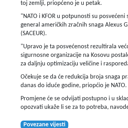
toj zemlji, priopćeno je u petak.
"NATO i KFOR u potpunosti su posvećeni sig
general američkih zračnih snaga Alexus 
(SACEUR).
"Upravo je ta posvećenost rezultirala ve
sigurnosne organizacije na Kosovu postale
za daljnju optimizaciju veličine i raspor
Očekuje se da će redukcija broja snaga pra
danas do iduće godine, priopćio je NATO.
Promjene će se odvijati postupno i u sklad
opozvati ukaže li se za to potreba, navod
Povezane vijesti