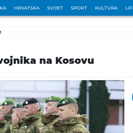
IKA
HRVATSKA
SVIJET
SPORT
KULTURA
LI
M
vojnika na Kosovu