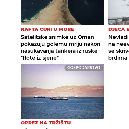
NAFTA CURI U MORE
DJECA 
Satelitske snimke uz Oman
Nevladi
pokazuju golemu mrlju nakon
na neev
nasukavanja tankera iz ruske
se skri
"flote iz sjene"
brdima
GOSPODARSTVO
OPREZ NA TRŽIŠTU