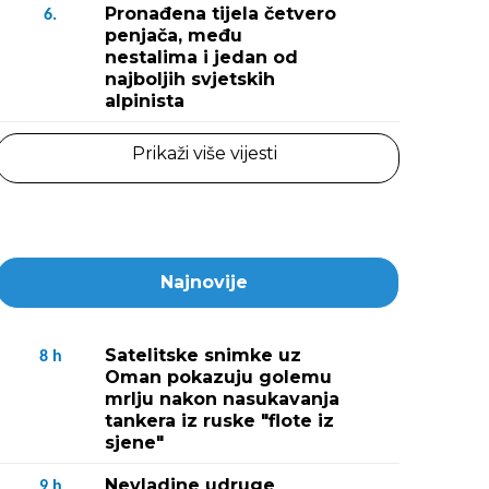
Pronađena tijela četvero
6.
penjača, među
nestalima i jedan od
najboljih svjetskih
alpinista
Prikaži više vijesti
Najnovije
Satelitske snimke uz
8
h
Oman pokazuju golemu
mrlju nakon nasukavanja
tankera iz ruske "flote iz
sjene"
Nevladine udruge
9
h