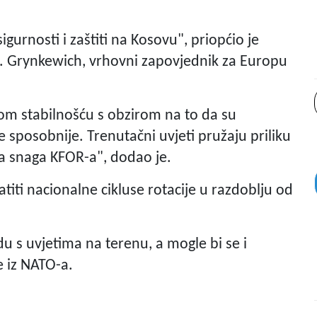
urnosti i zaštiti na Kosovu", priopćio je
G. Grynkewich, vrhovni zapovjednik za Europu
ćom stabilnošću s obzirom na to da su
 sposobnije. Trenutačni uvjeti pružaju priliku
eda snaga KFOR-a", dodao je.
titi nacionalne cikluse rotacije u razdoblju od
u s uvjetima na terenu, a mogle bi se i
e iz NATO-a.