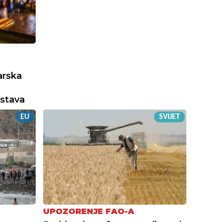
arska
stava
EU
SVIJET
UPOZORENJE FAO-A