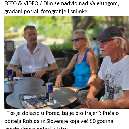
FOTO & VIDEO / Dim se nadvio nad Valelungom,
građani poslali fotografije i snimke
"Tko je dolazio u Poreč, taj je bio frajer": Priča o
obitelji Robida iz Slovenije koja već 50 godina