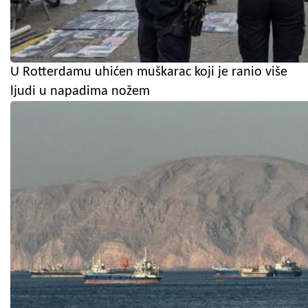
U Rotterdamu uhićen muškarac koji je ranio više
ljudi u napadima nožem