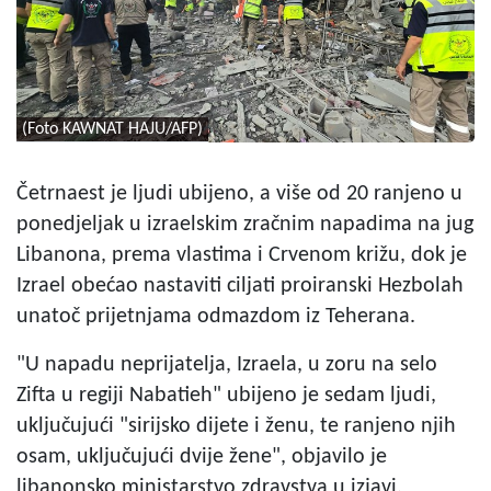
(Foto KAWNAT HAJU/AFP)
Četrnaest je ljudi ubijeno, a više od 20 ranjeno u
ponedjeljak u izraelskim zračnim napadima na jug
Libanona, prema vlastima i Crvenom križu, dok je
Izrael obećao nastaviti ciljati proiranski Hezbolah
unatoč prijetnjama odmazdom iz Teherana.
"U napadu neprijatelja, Izraela, u zoru na selo
Zifta u regiji Nabatieh" ubijeno je sedam ljudi,
uključujući "sirijsko dijete i ženu, te ranjeno njih
osam, uključujući dvije žene", objavilo je
libanonsko ministarstvo zdravstva u izjavi.