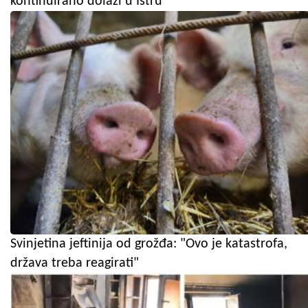
kontinuirano dolazi u Istru
Svinjetina jeftinija od grožđa: "Ovo je katastrofa,
država treba reagirati"