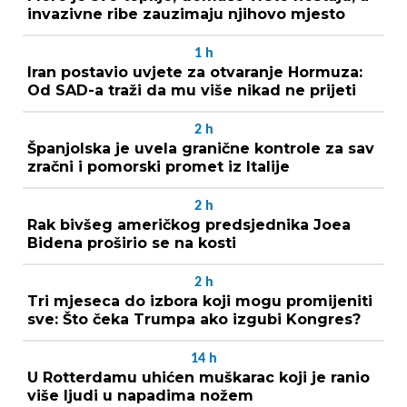
invazivne ribe zauzimaju njihovo mjesto
1
h
Iran postavio uvjete za otvaranje Hormuza:
Od SAD-a traži da mu više nikad ne prijeti
2
h
Španjolska je uvela granične kontrole za sav
zračni i pomorski promet iz Italije
2
h
Rak bivšeg američkog predsjednika Joea
Bidena proširio se na kosti
2
h
Tri mjeseca do izbora koji mogu promijeniti
sve: Što čeka Trumpa ako izgubi Kongres?
14
h
U Rotterdamu uhićen muškarac koji je ranio
više ljudi u napadima nožem