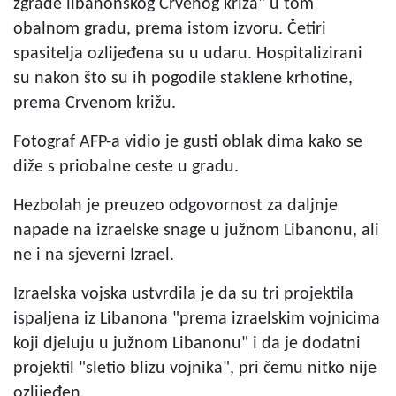
zgrade libanonskog Crvenog križa" u tom
obalnom gradu, prema istom izvoru. Četiri
spasitelja ozlijeđena su u udaru. Hospitalizirani
su nakon što su ih pogodile staklene krhotine,
prema Crvenom križu.
Fotograf AFP-a vidio je gusti oblak dima kako se
diže s priobalne ceste u gradu.
Hezbolah je preuzeo odgovornost za daljnje
napade na izraelske snage u južnom Libanonu, ali
ne i na sjeverni Izrael.
Izraelska vojska ustvrdila je da su tri projektila
ispaljena iz Libanona "prema izraelskim vojnicima
koji djeluju u južnom Libanonu" i da je dodatni
projektil "sletio blizu vojnika", pri čemu nitko nije
ozlijeđen.