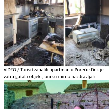
VIDEO / Turisti zapalili apartman u Poreču: Dok je
vatra gutala objekt, oni su mirno nazdravljali