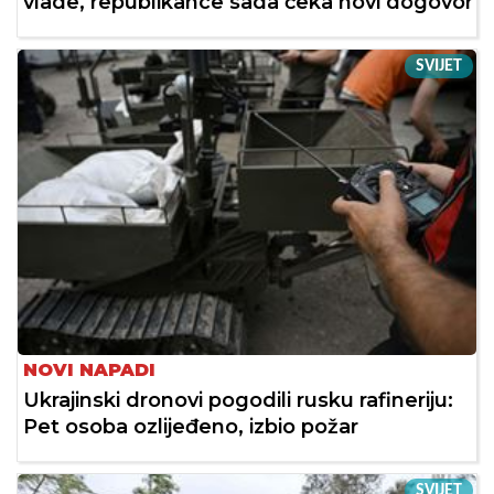
vlade, republikance sada čeka novi dogovor
SVIJET
NOVI NAPADI
Ukrajinski dronovi pogodili rusku rafineriju:
Pet osoba ozlijeđeno, izbio požar
SVIJET