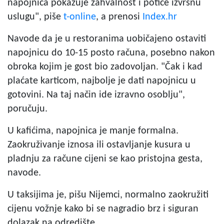
napojnica pokazuje zahvalnost i potiče izvrsnu
uslugu", piše
t-online
, a prenosi
Index.hr
Navode da je u restoranima uobičajeno ostaviti
napojnicu do 10-15 posto računa, posebno nakon
obroka kojim je gost bio zadovoljan. "Čak i kad
plaćate karticom, najbolje je dati napojnicu u
gotovini. Na taj način ide izravno osoblju",
poručuju.
U kafićima, napojnica je manje formalna.
Zaokruživanje iznosa ili ostavljanje kusura u
pladnju za račune cijeni se kao pristojna gesta,
navode.
U taksijima je, pišu Nijemci, normalno zaokružiti
cijenu vožnje kako bi se nagradio brz i siguran
dolazak na odredište.