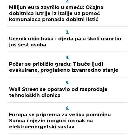
2.
Milijun eura završio u smeću: Očajna
dobitnica lutrije iz Italije uz pomoć
komunalaca pronašla dobitni listić
3.
Učenik ubio baku i djeda pa u školi usmrtio
još šest osoba
4.
Požar se približio gradu: Tisuće ljudi
evakuirane, proglašeno izvanredno stanje
5.
Wall Street se oporavio od rasprodaje
tehnoloških dionica
6.
Europa se priprema za veliku pomrčinu
Sunca i njezin mogući učinak na
elektroenergetski sustav