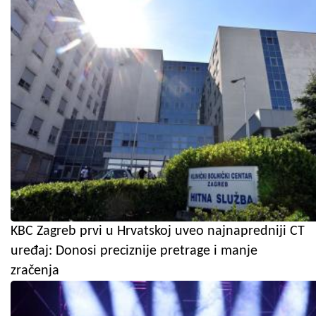
KBC Zagreb prvi u Hrvatskoj uveo najnapredniji CT
uređaj: Donosi preciznije pretrage i manje
zračenja