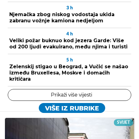
3
h
Njemačka zbog niskog vodostaja ukida
zabranu vožnje kamiona nedjeljom
4
h
Veliki požar buknuo kod jezera Garde: Više
od 200 ljudi evakuirano, među njima i turisti
5
h
Zelenskij stigao u Beograd, a Vučić se našao
između Bruxellesa, Moskve i domaćih
kritičara
Prikaži više vijesti
VIŠE IZ RUBRIKE
SVIJET