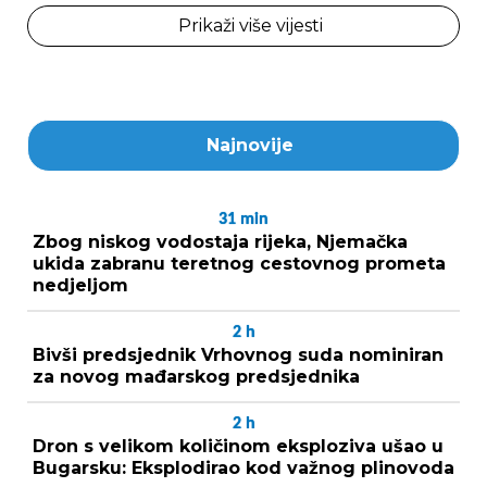
Prikaži više vijesti
Najnovije
31
min
Zbog niskog vodostaja rijeka, Njemačka
ukida zabranu teretnog cestovnog prometa
nedjeljom
2
h
Bivši predsjednik Vrhovnog suda nominiran
za novog mađarskog predsjednika
2
h
Dron s velikom količinom eksploziva ušao u
Bugarsku: Eksplodirao kod važnog plinovoda