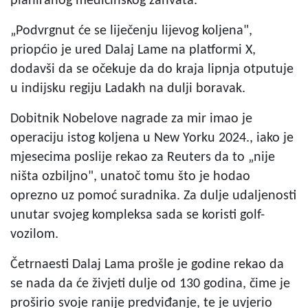
planiranog medicinskog zahvata.
„Podvrgnut će se liječenju lijevog koljena",
priopćio je ured Dalaj Lame na platformi X,
dodavši da se očekuje da do kraja lipnja otputuje
u indijsku regiju Ladakh na dulji boravak.
Dobitnik Nobelove nagrade za mir imao je
operaciju istog koljena u New Yorku 2024., iako je
mjesecima poslije rekao za Reuters da to „nije
ništa ozbiljno", unatoč tomu što je hodao
oprezno uz pomoć suradnika. Za dulje udaljenosti
unutar svojeg kompleksa sada se koristi golf-
vozilom.
Četrnaesti Dalaj Lama prošle je godine rekao da
se nada da će živjeti dulje od 130 godina, čime je
proširio svoje ranije predviđanje, te je uvjerio