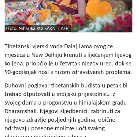
(Foto: Niharika KULKARNI / AFP)
Tibetanski vjerski vođa Dalaj Lama ovog će
mjeseca u New Delhiju krenuti s liječenjem lijevog
koljena, priopćio je u četvrtak njegov ured, dok se
90-godišnjak nosi s nizom zdravstvenih problema.
Duhovni poglavar tibetanskih budista u petak bi
trebao otputovati u indijsku prijestolnicu iz
svojeg doma u progonstvu u himalajskom gradu
Dharamshali. Njegovi sljedbenici, zabrinuti za
njegovo zdravlje posljednjih godina, obično
održavaju posebne molitve uoči svakog