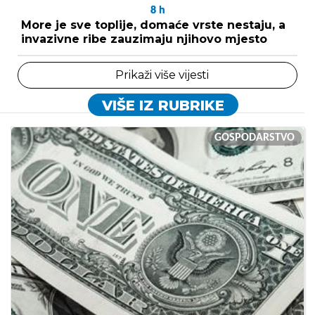
8
h
More je sve toplije, domaće vrste nestaju, a
invazivne ribe zauzimaju njihovo mjesto
Prikaži više vijesti
VIŠE IZ RUBRIKE
GOSPODARSTVO