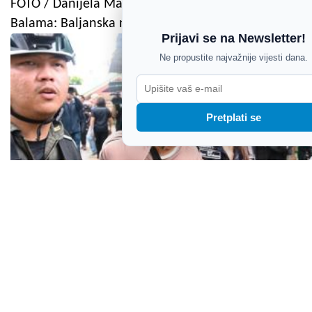
FOTO / Danijela Martinović zapalila publiku u
Balama: Baljanska noć privukla brojne posjetitelje
Prijavi se na Newsletter!
Ne propustite najvažnije vijesti dana.
Pretplati se
Pucnjava u školi na Tajlandu: Među sedmero
poginulih učenici i nastavnici