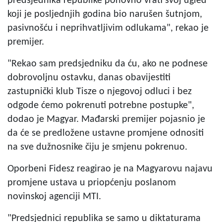
predsjednika republike ponovno vrati svoj ugled
koji je posljednjih godina bio narušen šutnjom,
pasivnošću i neprihvatljivim odlukama", rekao je
premijer.
"Rekao sam predsjedniku da ću, ako ne podnese
dobrovoljnu ostavku, danas obavijestiti
zastupnički klub Tisze o njegovoj odluci i bez
odgode ćemo pokrenuti potrebne postupke",
dodao je Magyar. Mađarski premijer pojasnio je
da će se predložene ustavne promjene odnositi
na sve dužnosnike čiju je smjenu pokrenuo.
Oporbeni Fidesz reagirao je na Magyarovu najavu
promjene ustava u priopćenju poslanom
novinskoj agenciji MTI.
"Predsjednici republika se samo u diktaturama