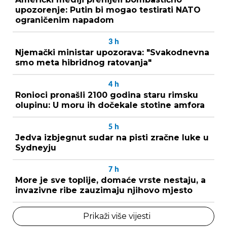
upozorenje: Putin bi mogao testirati NATO
ograničenim napadom
3
h
Njemački ministar upozorava: "Svakodnevna
smo meta hibridnog ratovanja"
4
h
Ronioci pronašli 2100 godina staru rimsku
olupinu: U moru ih dočekale stotine amfora
5
h
Jedva izbjegnut sudar na pisti zračne luke u
Sydneyju
7
h
More je sve toplije, domaće vrste nestaju, a
invazivne ribe zauzimaju njihovo mjesto
Prikaži više vijesti