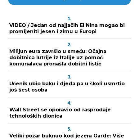
1.
VIDEO / Jedan od najjačih El Nina mogao bi
promijeniti jesen i zimu u Europi
2.
Milijun eura završio u smeću: Očajna
dobitnica lutrije iz Italije uz pomoć
komunalaca pronašla dobitni listić
3.
Učenik ubio baku i djeda pa u školi usmrtio
još šest osoba
4.
Wall Street se oporavio od rasprodaje
tehnoloških dionica
5.
Veliki požar buknuo kod jezera Garde: Više