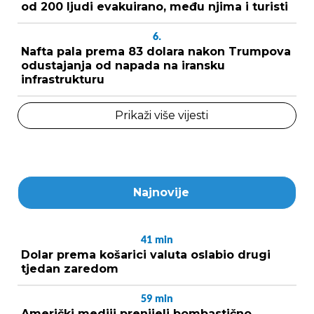
od 200 ljudi evakuirano, među njima i turisti
6.
Nafta pala prema 83 dolara nakon Trumpova
odustajanja od napada na iransku
infrastrukturu
Prikaži više vijesti
Najnovije
41
min
Dolar prema košarici valuta oslabio drugi
tjedan zaredom
59
min
Američki mediji prenijeli bombastično