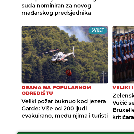
suda nominiran za novog
mađarskog predsjednika
SVIJET
DRAMA NA POPULARNOM
VELIKI 
ODREDIŠTU
Zelensk
Veliki požar buknuo kod jezera
Vučić s
Garde: Više od 200 ljudi
Bruxell
evakuirano, među njima i turisti
kritičara