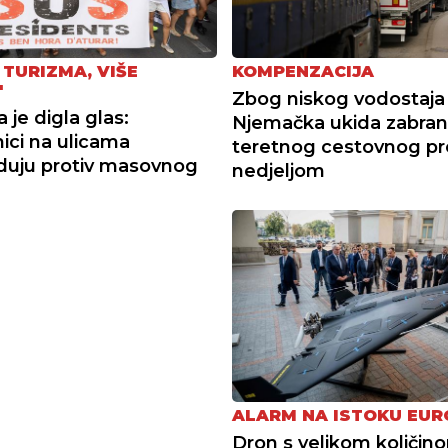
 TURIZMA, VIŠE
KOMPENZACIJA
"
Zbog niskog vodostaja r
 je digla glas:
Njemačka ukida zabra
ici na ulicama
teretnog cestovnog p
duju protiv masovnog
nedjeljom
ALARM NA ISTOKU EUR
Dron s velikom količin