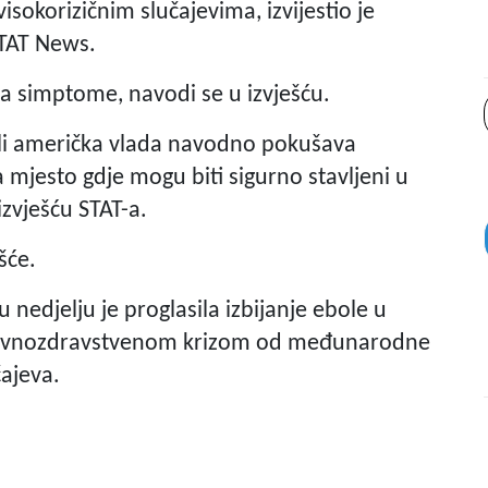
visokorizičnim slučajevima, izvijestio je
STAT News.
a simptome, navodi se u izvješću.
ali američka vlada navodno pokušava
a mjesto gdje mogu biti sigurno stavljeni u
izvješću STAT-a.
šće.
nedjelju je proglasila izbijanje ebole u
 javnozdravstvenom krizom od međunarodne
ajeva.