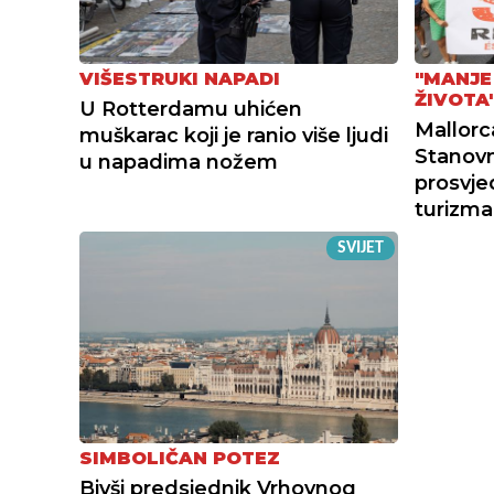
VIŠESTRUKI NAPADI
"MANJE
ŽIVOTA
U Rotterdamu uhićen
Mallorca
muškarac koji je ranio više ljudi
Stanovn
u napadima nožem
prosvje
turizma
SVIJET
SIMBOLIČAN POTEZ
Bivši predsjednik Vrhovnog