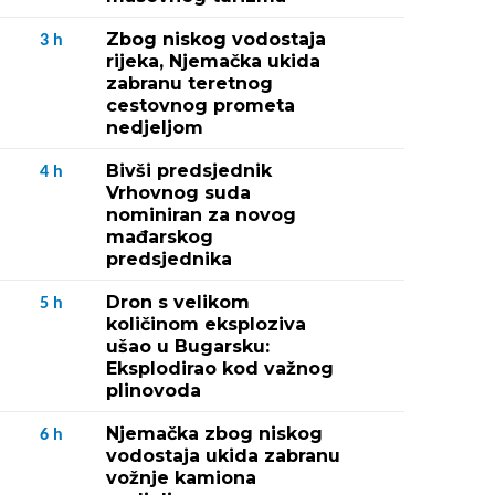
Zbog niskog vodostaja
3
h
rijeka, Njemačka ukida
zabranu teretnog
cestovnog prometa
nedjeljom
Bivši predsjednik
4
h
Vrhovnog suda
nominiran za novog
mađarskog
predsjednika
Dron s velikom
5
h
količinom eksploziva
ušao u Bugarsku:
Eksplodirao kod važnog
plinovoda
Njemačka zbog niskog
6
h
vodostaja ukida zabranu
vožnje kamiona