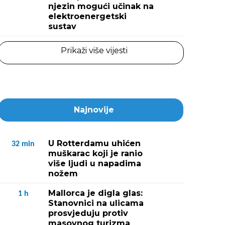
njezin mogući učinak na
elektroenergetski
sustav
Prikaži više vijesti
Najnovije
U Rotterdamu uhićen
32
min
muškarac koji je ranio
više ljudi u napadima
nožem
Mallorca je digla glas:
1
h
Stanovnici na ulicama
prosvjeduju protiv
masovnog turizma