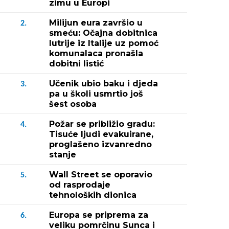
zimu u Europi
Milijun eura završio u
2.
smeću: Očajna dobitnica
lutrije iz Italije uz pomoć
komunalaca pronašla
dobitni listić
Učenik ubio baku i djeda
3.
pa u školi usmrtio još
šest osoba
Požar se približio gradu:
4.
Tisuće ljudi evakuirane,
proglašeno izvanredno
stanje
Wall Street se oporavio
5.
od rasprodaje
tehnoloških dionica
Europa se priprema za
6.
veliku pomrčinu Sunca i