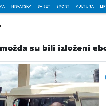
IKA
HRVATSKA
SVIJET
SPORT
KULTURA
LI
M
ožda su bili izloženi eb