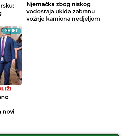
Njemačka zbog niskog
rsku:
vodostaja ukida zabranu
g
vožnje kamiona nedjeljom
SVIJET
LIŽI
eno
 novi