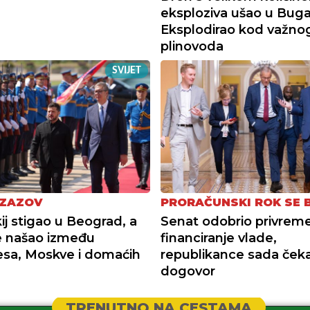
eksploziva ušao u Buga
Eksplodirao kod važno
plinovoda
SVIJET
IZAZOV
PRORAČUNSKI ROK SE B
ij stigao u Beograd, a
Senat odobrio privrem
e našao između
financiranje vlade,
esa, Moskve i domaćih
republikance sada čeka
dogovor
TRENUTNO NA CESTAMA