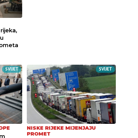
ijeka,
nu
rometa
SVIJET
SVIJET
OPE
NISKE RIJEKE MIJENJAJU
PROMET
om