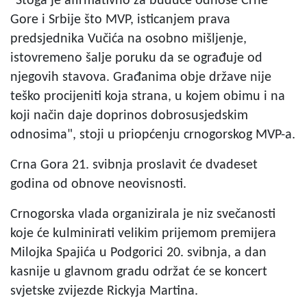
"Stoga je afirmativno za buduće odnose Crne
Gore i Srbije što MVP, isticanjem prava
predsjednika Vučića na osobno mišljenje,
istovremeno šalje poruku da se ograđuje od
njegovih stavova. Građanima obje države nije
teško procijeniti koja strana, u kojem obimu i na
koji način daje doprinos dobrosusjedskim
odnosima", stoji u priopćenju crnogorskog MVP-a.
Crna Gora 21. svibnja proslavit će dvadeset
godina od obnove neovisnosti.
Crnogorska vlada organizirala je niz svečanosti
koje će kulminirati velikim prijemom premijera
Milojka Spajića u Podgorici 20. svibnja, a dan
kasnije u glavnom gradu održat će se koncert
svjetske zvijezde Rickyja Martina.