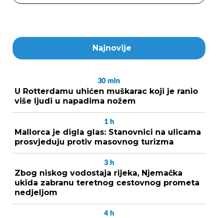
Najnovije
30
min
U Rotterdamu uhićen muškarac koji je ranio
više ljudi u napadima nožem
1
h
Mallorca je digla glas: Stanovnici na ulicama
prosvjeduju protiv masovnog turizma
3
h
Zbog niskog vodostaja rijeka, Njemačka
ukida zabranu teretnog cestovnog prometa
nedjeljom
4
h