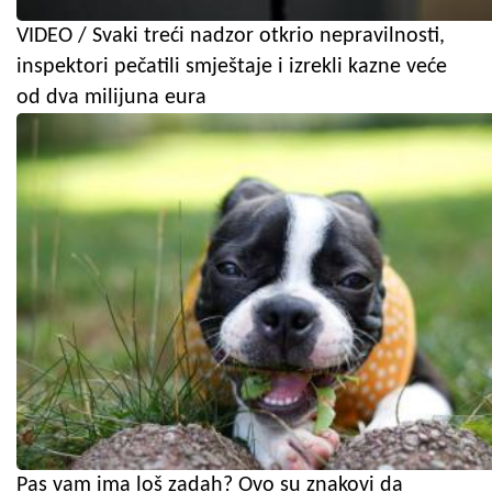
VIDEO / Svaki treći nadzor otkrio nepravilnosti,
inspektori pečatili smještaje i izrekli kazne veće
od dva milijuna eura
Pas vam ima loš zadah? Ovo su znakovi da