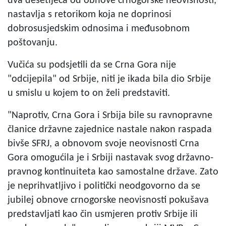
dva desetljeća od obnove crnogorske neovisnosti,
nastavlja s retorikom koja ne doprinosi
dobrosusjedskim odnosima i međusobnom
poštovanju.
Vučića su podsjetili da se Crna Gora nije
"odcijepila" od Srbije, niti je ikada bila dio Srbije
u smislu u kojem to on želi predstaviti.
"Naprotiv, Crna Gora i Srbija bile su ravnopravne
članice državne zajednice nastale nakon raspada
bivše SFRJ, a obnovom svoje neovisnosti Crna
Gora omogućila je i Srbiji nastavak svog državno-
pravnog kontinuiteta kao samostalne države. Zato
je neprihvatljivo i politički neodgovorno da se
jubilej obnove crnogorske neovisnosti pokušava
predstavljati kao čin usmjeren protiv Srbije ili