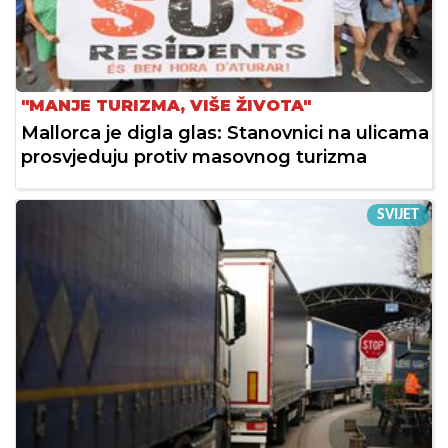
"MANJE TURIZMA, VIŠE ŽIVOTA"
Mallorca je digla glas: Stanovnici na ulicama
prosvjeduju protiv masovnog turizma
SVIJET