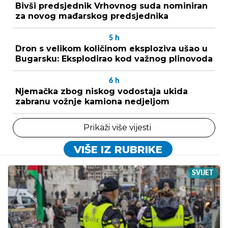
Bivši predsjednik Vrhovnog suda nominiran
za novog mađarskog predsjednika
5
h
Dron s velikom količinom eksploziva ušao u
Bugarsku: Eksplodirao kod važnog plinovoda
6
h
Njemačka zbog niskog vodostaja ukida
zabranu vožnje kamiona nedjeljom
Prikaži više vijesti
VIŠE IZ RUBRIKE
SVIJET