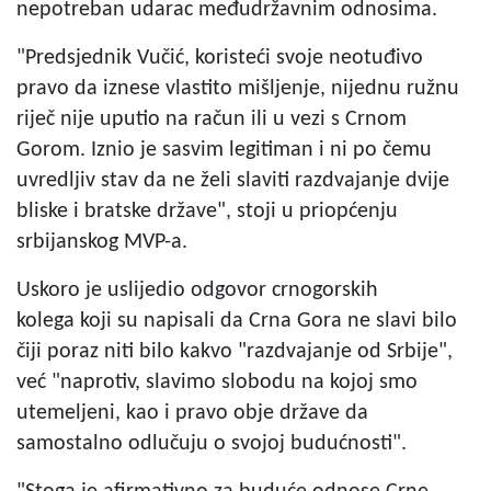
nepotreban udarac međudržavnim odnosima.
"Predsjednik Vučić, koristeći svoje neotuđivo
pravo da iznese vlastito mišljenje, nijednu ružnu
riječ nije uputio na račun ili u vezi s Crnom
Gorom. Iznio je sasvim legitiman i ni po čemu
uvredljiv stav da ne želi slaviti razdvajanje dvije
bliske i bratske države", stoji u priopćenju
srbijanskog MVP-a.
Uskoro je uslijedio odgovor crnogorskih
kolega koji su napisali da Crna Gora ne slavi bilo
čiji poraz niti bilo kakvo "razdvajanje od Srbije",
već "naprotiv, slavimo slobodu na kojoj smo
utemeljeni, kao i pravo obje države da
samostalno odlučuju o svojoj budućnosti".