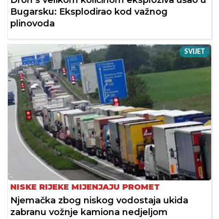
Dron s velikom količinom eksploziva ušao u
Bugarsku: Eksplodirao kod važnog
plinovoda
SVIJET
NISKE RIJEKE MIJENJAJU PROMET
Njemačka zbog niskog vodostaja ukida
zabranu vožnje kamiona nedjeljom