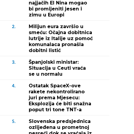
najjačih El Nina mogao
bi promijeniti jesen i
zimu u Europi
Milijun eura završio u
2.
smeću: Očajna dobitnica
lutrije iz Italije uz pomoć
komunalaca pronašla
dobitni listić
Španjolski ministar:
3.
Situacija u Ceuti vraća
se u normalu
Ostatak SpaceX-ove
4.
rakete nekontrolirano
juri prema Mjesecu:
Eksplozija će biti snažna
poput tri tone TNT-a
Slovenska predsjednica
5.
ozlijeđena u prometnoj
nesreći dok se vraćala iz