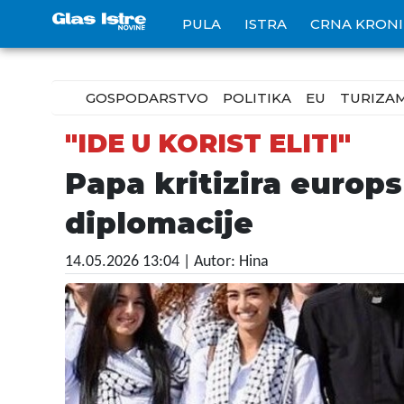
PULA
ISTRA
CRNA KRON
GOSPODARSTVO
POLITIKA
EU
TURIZA
"IDE U KORIST ELITI"
Papa kritizira europ
diplomacije
14.05.2026 13:04
| Autor: Hina