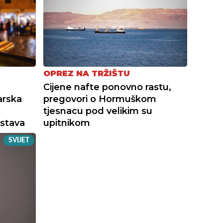
OPREZ NA TRŽIŠTU
Cijene nafte ponovno rastu,
arska
pregovori o Hormuškom
tjesnacu pod velikim su
stava
upitnikom
SVIJET