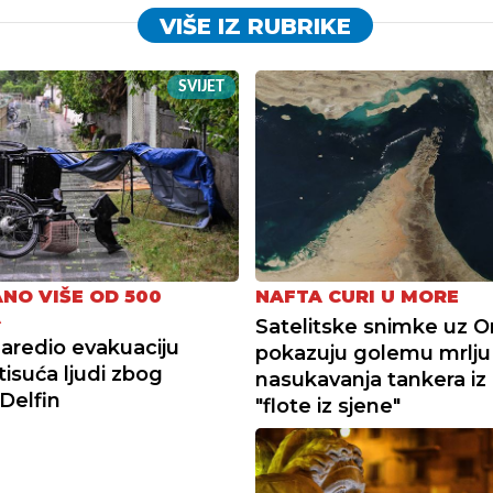
VIŠE IZ RUBRIKE
SVIJET
NO VIŠE OD 500
NAFTA CURI U MORE
A
Satelitske snimke uz 
aredio evakuaciju
pokazuju golemu mrlju
tisuća ljudi zbog
nasukavanja tankera iz
 Delfin
"flote iz sjene"