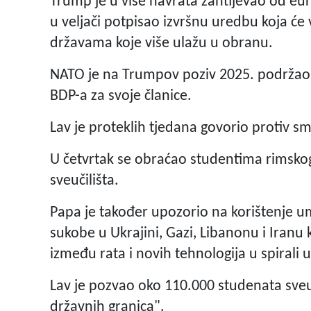
Trump je u više navrata zahtijevao od eur
u veljači potpisao izvršnu uredbu koja će 
državama koje više ulažu u obranu.
NATO je na Trumpov poziv 2025. podržao n
BDP-a za svoje članice.
Lav je proteklih tjedana govorio protiv sm
U četvrtak se obraćao studentima rimskog
sveučilišta.
Papa je također upozorio na korištenje um
sukobe u Ukrajini, Gazi, Libanonu i Iran
između rata i novih tehnologija u spirali u
Lav je pozvao oko 110.000 studenata sveuč
državnih granica".