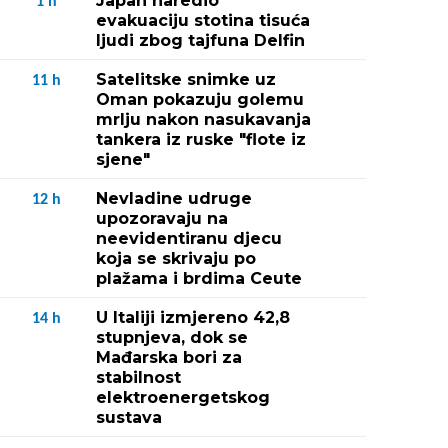
Japan naredio
1
h
evakuaciju stotina tisuća
ljudi zbog tajfuna Delfin
Satelitske snimke uz
11
h
Oman pokazuju golemu
mrlju nakon nasukavanja
tankera iz ruske "flote iz
sjene"
Nevladine udruge
12
h
upozoravaju na
neevidentiranu djecu
koja se skrivaju po
plažama i brdima Ceute
U Italiji izmjereno 42,8
14
h
stupnjeva, dok se
Mađarska bori za
stabilnost
elektroenergetskog
sustava