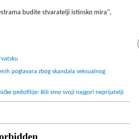
rama budite stvaratelji istinsko mira",
Hrvatsku
enih poglavara zbog skandala seksualnog
čke pedofilije: Bili smo svoji najgori neprijatelji