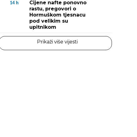
Cijene nafte ponovno
14
h
rastu, pregovori o
Hormuškom tjesnacu
pod velikim su
upitnikom
Prikaži više vijesti