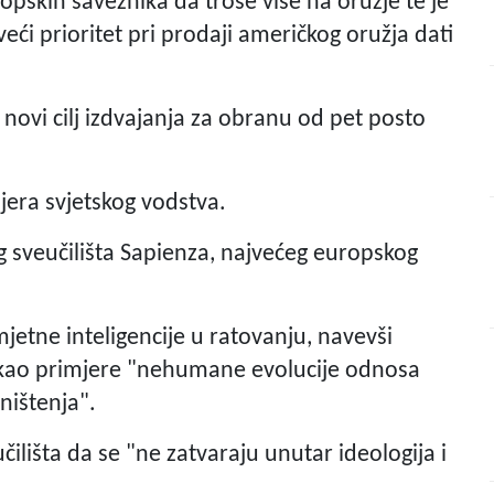
opskih saveznika da troše više na oružje te je
veći prioritet pri prodaji američkog oružja dati
ovi cilj izdvajanja za obranu od pet posto
jera svjetskog vodstva.
 sveučilišta Sapienza, najvećeg europskog
jetne inteligencije u ratovanju, navevši
u kao primjere "nehumane evolucije odnosa
ništenja".
ilišta da se "ne zatvaraju unutar ideologija i