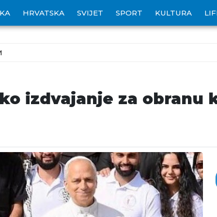
IKA
HRVATSKA
SVIJET
SPORT
KULTURA
LI
M
sko izdvajanje za obranu 