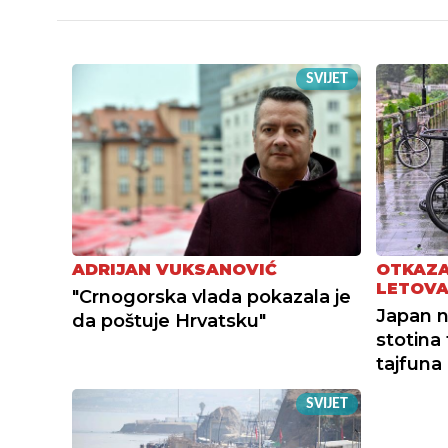
SVIJET
ADRIJAN VUKSANOVIĆ
OTKAZA
LETOV
"Crnogorska vlada pokazala je
Japan n
da poštuje Hrvatsku"
stotina 
tajfuna
SVIJET