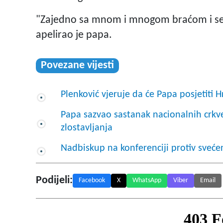
"Zajedno sa mnom i mnogom braćom i sest
apelirao je papa.
Povezane vijesti
Plenković vjeruje da će Papa posjetiti 
Papa sazvao sastanak nacionalnih crkv
zlostavljanja
Nadbiskup na konferenciji protiv svećeni
Podijeli:
Facebook
X
WhatsApp
Viber
Email