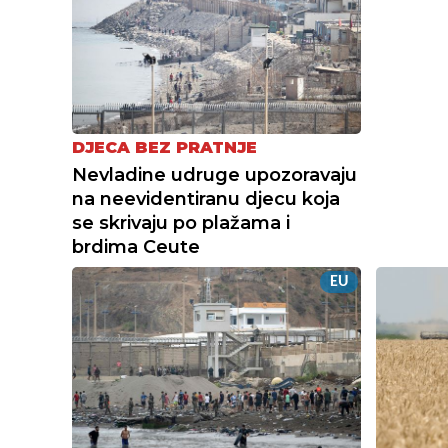
DJECA BEZ PRATNJE
Nevladine udruge upozoravaju
na neevidentiranu djecu koja
se skrivaju po plažama i
brdima Ceute
EU