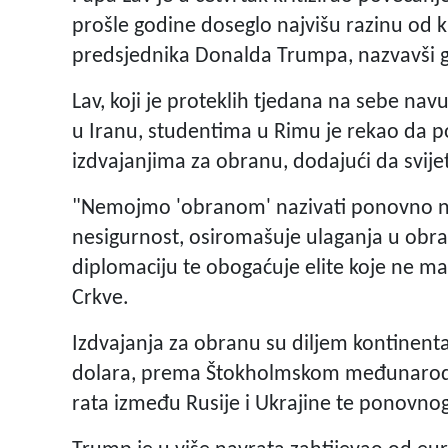
prošle godine doseglo najvišu razinu od k
predsjednika Donalda Trumpa, nazvavši g
Lav, koji je proteklih tjedana na sebe nav
u Iranu, studentima u Rimu je rekao da p
izdvajanjima za obranu, dodajući da svijet
"Nemojmo 'obranom' nazivati ponovno na
nesigurnost, osiromašuje ulaganja u obraz
diplomaciju te obogaćuje elite koje ne ma
Crkve.
Izdvajanja za obranu su diljem kontinenta
dolara, prema Štokholmskom međunarodno
rata između Rusije i Ukrajine te ponovno