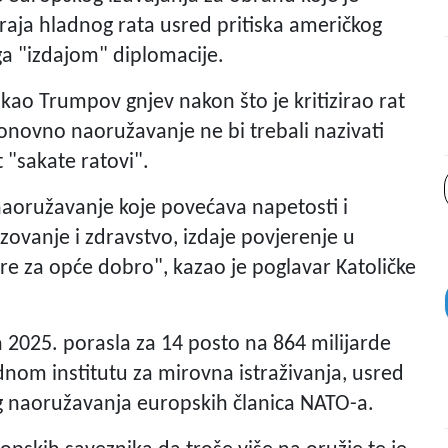
raja hladnog rata usred pritiska američkog
a "izdajom" diplomacije.
ukao Trumpov gnjev nakon što je kritizirao rat
onovno naoružavanje ne bi trebali nazivati
 "sakate ratovi".
oružavanje koje povećava napetosti i
ovanje i zdravstvo, izdaje povjerenje u
re za opće dobro", kazao je poglavar Katoličke
 2025. porasla za 14 posto na 864 milijarde
m institutu za mirovna istraživanja, usred
g naoružavanja europskih članica NATO-a.