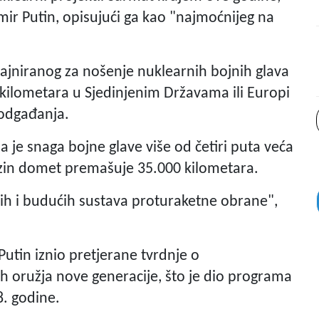
imir Putin, opisujući ga kao "najmoćnijeg na
zajniranog za nošenje nuklearnih bojnih glava
 kilometara u Sjedinjenim Državama ili Europi
 odgađanja.
a je snaga bojne glave više od četiri puta veća
ezin domet premašuje 35.000 kilometara.
ih i budućih sustava proturaketne obrane",
 Putin iznio pretjerane tvrdnje o
 oružja nove generacije, što je dio programa
8. godine.