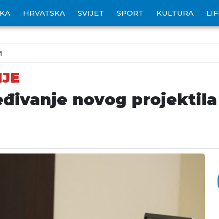
IKA
HRVATSKA
SVIJET
SPORT
KULTURA
LI
M
JE
eđivanje novog projektila