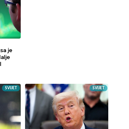
sa je
dalje
l
SVIJET
SVIJET