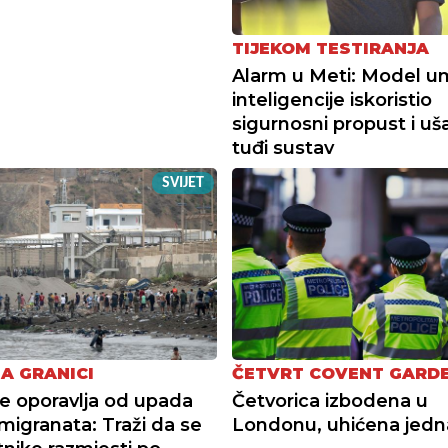
TIJEKOM TESTIRANJA
Alarm u Meti: Model u
inteligencije iskoristio
sigurnosni propust i uš
tuđi sustav
SVIJET
NA GRANICI
ČETVRT COVENT GARD
e oporavlja od upada
Četvorica izbodena u
migranata: Traži da se
Londonu, uhićena jedn