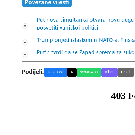
Povezane vijesti
Putinova simultanka otvara novu dugu
posvetiti vanjskoj politici
Trump prijeti izlaskom iz NATO-a, Fin
Putin tvrdi da se Zapad sprema za suko
Podijeli:
Facebook
X
WhatsApp
Viber
Email