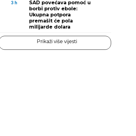
SAD povećava pomoć u
3
h
borbi protiv ebole:
Ukupna potpora
premašit će pola
milijarde dolara
Prikaži više vijesti