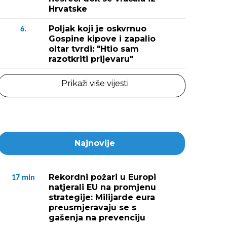
Hrvatske
Poljak koji je oskvrnuo
6.
Gospine kipove i zapalio
oltar tvrdi: "Htio sam
razotkriti prijevaru"
Prikaži više vijesti
Najnovije
Rekordni požari u Europi
17
min
natjerali EU na promjenu
strategije: Milijarde eura
preusmjeravaju se s
gašenja na prevenciju