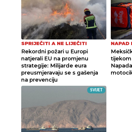
SPRIJEČITI A NE LIJEČITI
NAPAD 
Rekordni požari u Europi
Meksičk
natjerali EU na promjenu
tijekom
strategije: Milijarde eura
Napadač
preusmjeravaju se s gašenja
motocik
na prevenciju
SVIJET