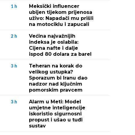
Meksički influencer
1
h
ubijen tijekom prijenosa
uživo: Napadači mu prišli
na motociklu i zapucali
Većina najvažnijih
2
h
indeksa je oslabila:
Cijena nafte i dalje
ispod 80 dolara za barel
Teheran na korak do
3
h
velikog ustupka?
Sporazum bi Iranu dao
nadzor nad ključnim
pomorskim pravcem
Alarm u Meti: Model
3
h
umjetne inteligencije
iskoristio sigurnosni
propust i ušao u tuđi
sustav