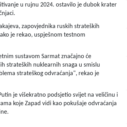
itivanje u rujnu 2024. ostavilo je dubok krater
njaci.
rakajeva, zapovjednika ruskih strateških
 kako je rekao, uspješnom testnom
ketnim sustavom Sarmat značajno će
h strateških nuklearnih snaga u smislu
roblema strateškog odvraćanja", rekao je
tin je višekratno podsjetio svijet na veličinu i
vama koje Zapad vidi kao pokušaje odvraćanja
ine.