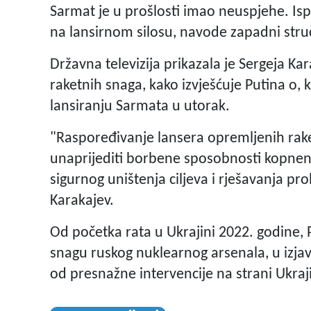
Sarmat je u prošlosti imao neuspjehe. Isp
na lansirnom silosu, navode zapadni struč
Državna televizija prikazala je Sergeja Ka
raketnih snaga, kako izvješćuje Putina o,
lansiranju Sarmata u utorak.
"Raspoređivanje lansera opremljenih ra
unaprijediti borbene sposobnosti kopneni
sigurnog uništenja ciljeva i rješavanja p
Karakajev.
Od početka rata u Ukrajini 2022. godine, Pu
snagu ruskog nuklearnog arsenala, u izja
od presnažne intervencije na strani Ukraj