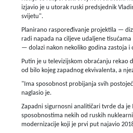
izjavio je u utorak ruski predsjednik Vlad
svijetu".
Planirano raspoređivanje projektila — di
radi napada na ciljeve udaljene tisućama
— dolazi nakon nekoliko godina zastoja i
Putin je u televizijskom obraćanju rekao d
od bilo kojeg zapadnog ekvivalenta, a nj
"Ima sposobnost probijanja svih postojeć
naglasio je.
Zapadni sigurnosni analitičari tvrde da je
sposobnostima nekih od ruskih nuklearnih
modernizacije koji je prvi put najavio 201