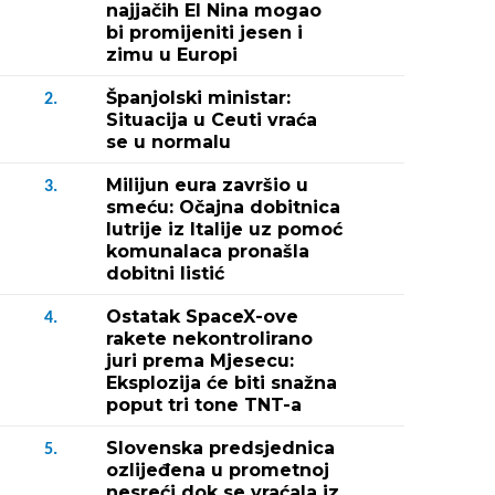
najjačih El Nina mogao
bi promijeniti jesen i
zimu u Europi
Španjolski ministar:
2.
Situacija u Ceuti vraća
se u normalu
Milijun eura završio u
3.
smeću: Očajna dobitnica
lutrije iz Italije uz pomoć
komunalaca pronašla
dobitni listić
Ostatak SpaceX-ove
4.
rakete nekontrolirano
juri prema Mjesecu:
Eksplozija će biti snažna
poput tri tone TNT-a
Slovenska predsjednica
5.
ozlijeđena u prometnoj
nesreći dok se vraćala iz