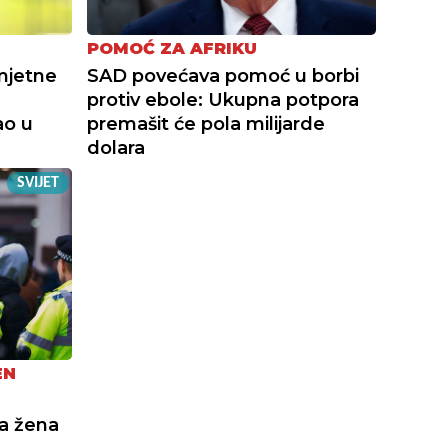
POMOĆ ZA AFRIKU
mjetne
SAD povećava pomoć u borbi
protiv ebole: Ukupna potpora
ao u
premašit će pola milijarde
dolara
SVIJET
EN
a žena