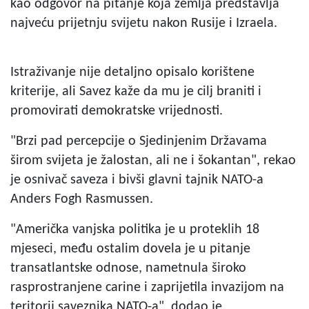
kao odgovor na pitanje koja zemlja predstavlja
najveću prijetnju svijetu nakon Rusije i Izraela.
Istraživanje nije detaljno opisalo korištene
kriterije, ali Savez kaže da mu je cilj braniti i
promovirati demokratske vrijednosti.
"Brzi pad percepcije o Sjedinjenim Državama
širom svijeta je žalostan, ali ne i šokantan", rekao
je osnivač saveza i bivši glavni tajnik NATO-a
Anders Fogh Rasmussen.
"Američka vanjska politika je u proteklih 18
mjeseci, među ostalim dovela je u pitanje
transatlantske odnose, nametnula široko
rasprostranjene carine i zaprijetila invazijom na
teritorij saveznika NATO-a", dodao je.