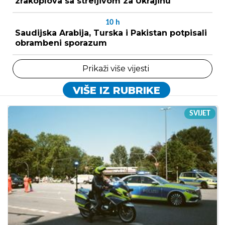
zrakoplova sa streljivom za Ukrajinu
10
h
Saudijska Arabija, Turska i Pakistan potpisali
obrambeni sporazum
Prikaži više vijesti
VIŠE IZ RUBRIKE
SVIJET