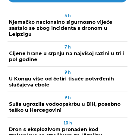
5
h
Njemačko nacionalno sigurnosno vijeće
sastalo se zbog incidenta s dronom u
Leipzigu
7
h
Cijene hrane u srpnju na najvišoj razini u tri i
pol godine
9
h
U Kongu više od četiri tisuće potvrđenih
slučajeva ebole
9
h
Suša ugrozila vodoopskrbu u BiH, posebno
teško u Hercegovini
10
h
Dron s eksplozivom pronađen kod