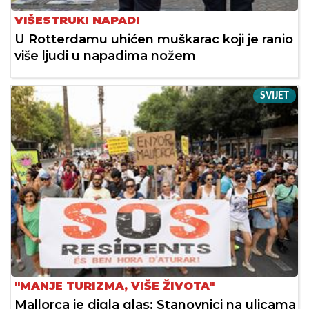
VIŠESTRUKI NAPADI
U Rotterdamu uhićen muškarac koji je ranio
više ljudi u napadima nožem
SVIJET
"MANJE TURIZMA, VIŠE ŽIVOTA"
Mallorca je digla glas: Stanovnici na ulicama