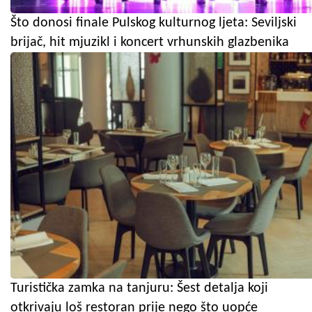
Što donosi finale Pulskog kulturnog ljeta: Seviljski
brijač, hit mjuzikl i koncert vrhunskih glazbenika
Turistička zamka na tanjuru: Šest detalja koji
otkrivaju loš restoran prije nego što uopće