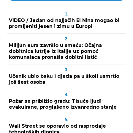
1.
VIDEO / Jedan od najjačih El Nina mogao bi
promijeniti jesen i zimu u Europi
2.
Milijun eura završio u smeću: Očajna
dobitnica lutrije iz Italije uz pomoć
komunalaca pronašla dobitni listić
3.
Učenik ubio baku i djeda pa u školi usmrtio
još šest osoba
4.
Požar se približio gradu: Tisuće ljudi
evakuirane, proglašeno izvanredno stanje
5.
Wall Street se oporavio od rasprodaje
tehnoloških dionica