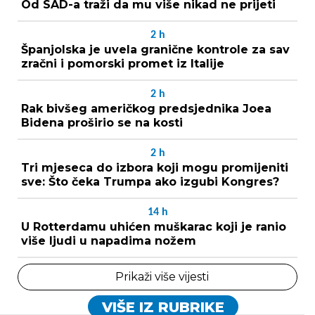
Od SAD-a traži da mu više nikad ne prijeti
2
h
Španjolska je uvela granične kontrole za sav
zračni i pomorski promet iz Italije
2
h
Rak bivšeg američkog predsjednika Joea
Bidena proširio se na kosti
2
h
Tri mjeseca do izbora koji mogu promijeniti
sve: Što čeka Trumpa ako izgubi Kongres?
14
h
U Rotterdamu uhićen muškarac koji je ranio
više ljudi u napadima nožem
Prikaži više vijesti
VIŠE IZ RUBRIKE