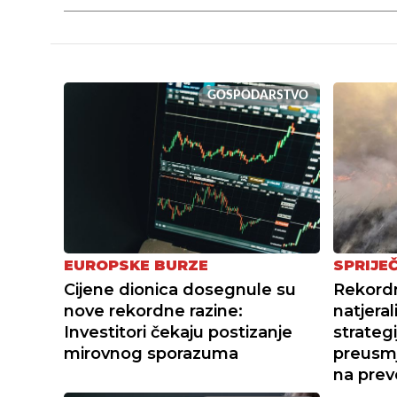
GOSPODARSTVO
EUROPSKE BURZE
SPRIJEČ
Cijene dionica dosegnule su
Rekordn
nove rekordne razine:
natjera
Investitori čekaju postizanje
strategi
mirovnog sporazuma
preusmj
na prev