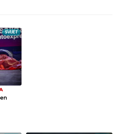
SVIJET
A
jen
: