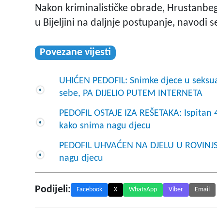
Nakon kriminalističke obrade, Hrustanbe
u Bijeljini na daljnje postupanje, navodi 
Povezane vijesti
UHIĆEN PEDOFIL: Snimke djece u seksua
sebe, PA DIJELIO PUTEM INTERNETA
PEDOFIL OSTAJE IZA REŠETAKA: Ispitan 
kako snima nagu djecu
PEDOFIL UHVAĆEN NA DJELU U ROVINJSK
nagu djecu
Podijeli:
Facebook
X
WhatsApp
Viber
Email