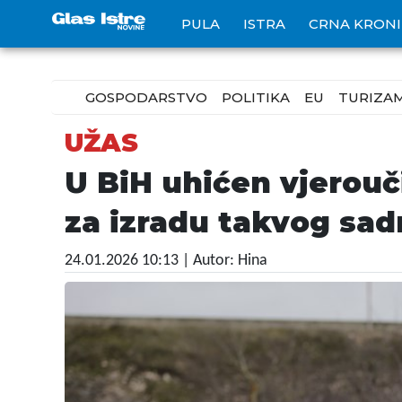
PULA
ISTRA
CRNA KRON
GOSPODARSTVO
POLITIKA
EU
TURIZA
UŽAS
U BiH uhićen vjerouč
za izradu takvog sad
24.01.2026 10:13
| Autor: Hina