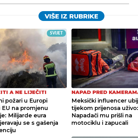
VIŠE IZ RUBRIKE
SVIJET
ITI A NE LIJEČITI
NAPAD PRED KAMERAM
i požari u Europi
Meksički influencer ubi
li EU na promjenu
tijekom prijenosa uživo
je: Milijarde eura
Napadači mu prišli na
eravaju se s gašenja
motociklu i zapucali
enciju