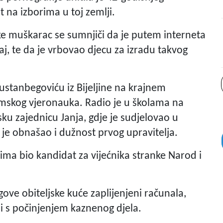
at na izborima u toj zemlji.
ke muškarac se sumnjiči da je putem interneta
aj, te da je vrbovao djecu za izradu takvog
rustanbegoviću iz Bijeljine na krajnem
slamskog vjeronauka. Radio je u školama na
sku zajednicu Janja, gdje je sudjelovao u
 je obnašao i dužnost prvog upravitelja.
ima bio kandidat za vijećnika stranke Narod i
gove obiteljske kuće zaplijenjeni računala,
i s počinjenjem kaznenog djela.