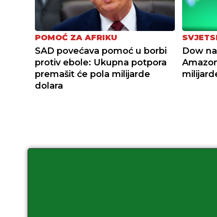
POMOĆ ZA AFRIKU
SVJETS
SAD povećava pomoć u borbi
Dow na 
protiv ebole: Ukupna potpora
Amazon
premašit će pola milijarde
milijard
dolara