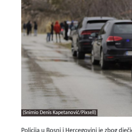
(Snimio Denis Kapetanović/Pixsell)
Policija u Bosni i Hercegovini je zbog dječ