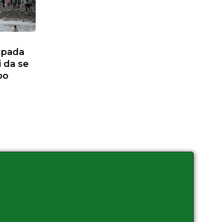
upada
i da se
po