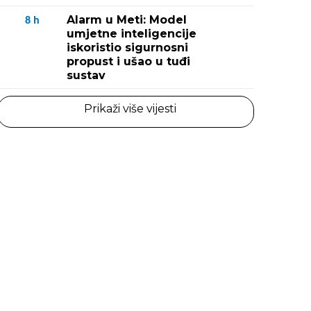
Alarm u Meti: Model
8
h
umjetne inteligencije
iskoristio sigurnosni
propust i ušao u tuđi
sustav
Prikaži više vijesti