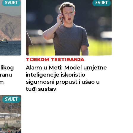
SVIJET
SVIJET
TIJEKOM TESTIRANJA
likog
Alarm u Meti: Model umjetne
Iranu
inteligencije iskoristio
im
sigurnosni propust i ušao u
tuđi sustav
SVIJET