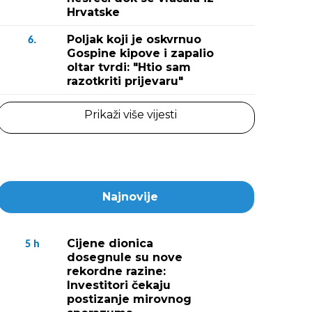
Hrvatske
Poljak koji je oskvrnuo
6.
Gospine kipove i zapalio
oltar tvrdi: "Htio sam
razotkriti prijevaru"
Prikaži više vijesti
Najnovije
Cijene dionica
5
h
dosegnule su nove
rekordne razine:
Investitori čekaju
postizanje mirovnog