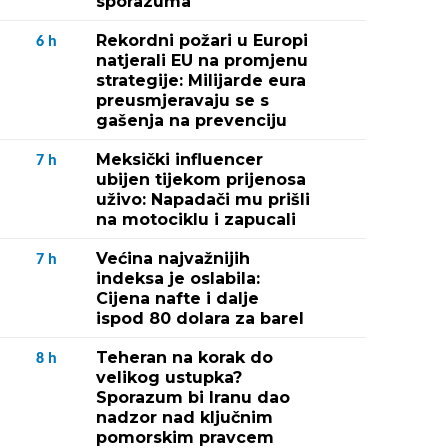
sporazuma
Rekordni požari u Europi
6
h
natjerali EU na promjenu
strategije: Milijarde eura
preusmjeravaju se s
gašenja na prevenciju
Meksički influencer
7
h
ubijen tijekom prijenosa
uživo: Napadači mu prišli
na motociklu i zapucali
Većina najvažnijih
7
h
indeksa je oslabila:
Cijena nafte i dalje
ispod 80 dolara za barel
Teheran na korak do
8
h
velikog ustupka?
Sporazum bi Iranu dao
nadzor nad ključnim
pomorskim pravcem