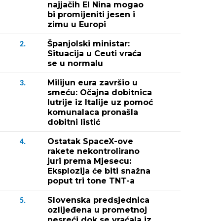
najjačih El Nina mogao
bi promijeniti jesen i
zimu u Europi
Španjolski ministar:
2.
Situacija u Ceuti vraća
se u normalu
Milijun eura završio u
3.
smeću: Očajna dobitnica
lutrije iz Italije uz pomoć
komunalaca pronašla
dobitni listić
Ostatak SpaceX-ove
4.
rakete nekontrolirano
juri prema Mjesecu:
Eksplozija će biti snažna
poput tri tone TNT-a
Slovenska predsjednica
5.
ozlijeđena u prometnoj
nesreći dok se vraćala iz