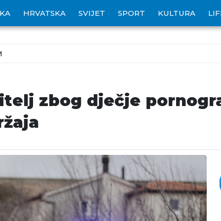
IKA
HRVATSKA
SVIJET
SPORT
KULTURA
LI
M
itelj zbog dječje pornogra
ržaja