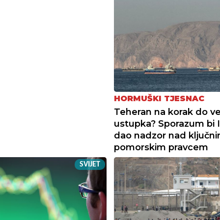
HORMUŠKI TJESNAC
Teheran na korak do ve
ustupka? Sporazum bi 
dao nadzor nad ključn
pomorskim pravcem
SVIJET