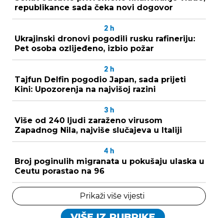
republikance sada čeka novi dogovor
2
h
Ukrajinski dronovi pogodili rusku rafineriju:
Pet osoba ozlijeđeno, izbio požar
2
h
Tajfun Delfin pogodio Japan, sada prijeti
Kini: Upozorenja na najvišoj razini
3
h
Više od 240 ljudi zaraženo virusom
Zapadnog Nila, najviše slučajeva u Italiji
4
h
Broj poginulih migranata u pokušaju ulaska u
Ceutu porastao na 96
Prikaži više vijesti
VIŠE IZ RUBRIKE