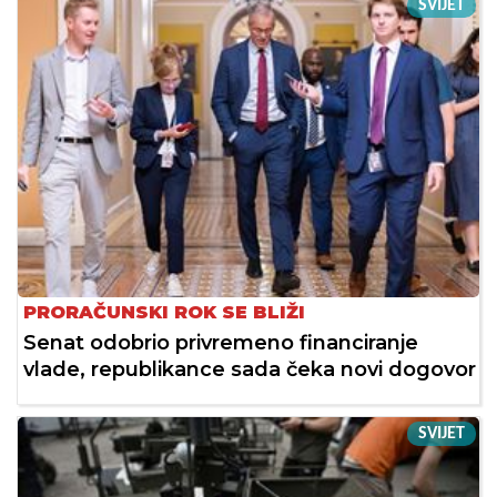
SVIJET
PRORAČUNSKI ROK SE BLIŽI
Senat odobrio privremeno financiranje
vlade, republikance sada čeka novi dogovor
SVIJET