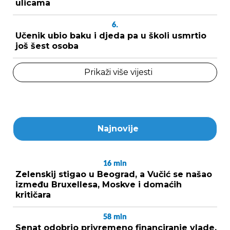
ulicama
6.
Učenik ubio baku i djeda pa u školi usmrtio
još šest osoba
Prikaži više vijesti
Najnovije
16
min
Zelenskij stigao u Beograd, a Vučić se našao
između Bruxellesa, Moskve i domaćih
kritičara
58
min
Senat odobrio privremeno financiranje vlade,