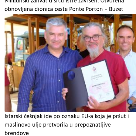
Milijunski zahvat u srcu Istre završen: Otvorena
obnovljena dionica ceste Ponte Porton – Buzet
Istarski češnjak ide po oznaku EU-a koja je pršut i
maslinovo ulje pretvorila u prepoznatljive
brendove