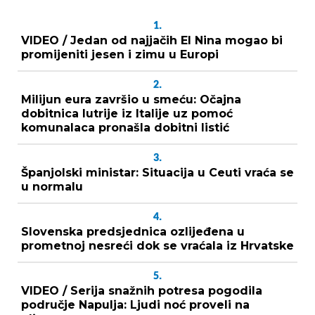
1.
VIDEO / Jedan od najjačih El Nina mogao bi
promijeniti jesen i zimu u Europi
2.
Milijun eura završio u smeću: Očajna
dobitnica lutrije iz Italije uz pomoć
komunalaca pronašla dobitni listić
3.
Španjolski ministar: Situacija u Ceuti vraća se
u normalu
4.
Slovenska predsjednica ozlijeđena u
prometnoj nesreći dok se vraćala iz Hrvatske
5.
VIDEO / Serija snažnih potresa pogodila
područje Napulja: Ljudi noć proveli na