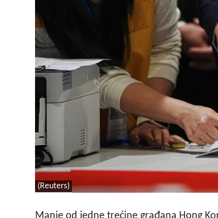
(Reuters)
Manje od jedne trećine građana Hong Kong