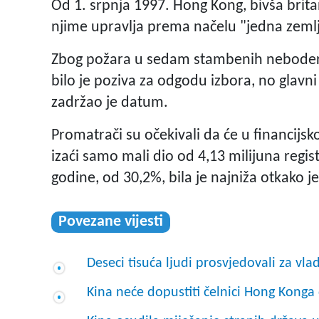
Od 1. srpnja 1997. Hong Kong, bivša britan
njime upravlja prema načelu "jedna zemlj
Zbog požara u sedam stambenih nebodera 
bilo je poziva za odgodu izbora, no glavni
zadržao je datum.
Promatrači su očekivali da će u financijs
izaći samo mali dio od 4,13 milijuna regist
godine, od 30,2%, bila je najniža otkako je 
Povezane vijesti
Deseci tisuća ljudi prosvjedovali za vl
Kina neće dopustiti čelnici Hong Kong