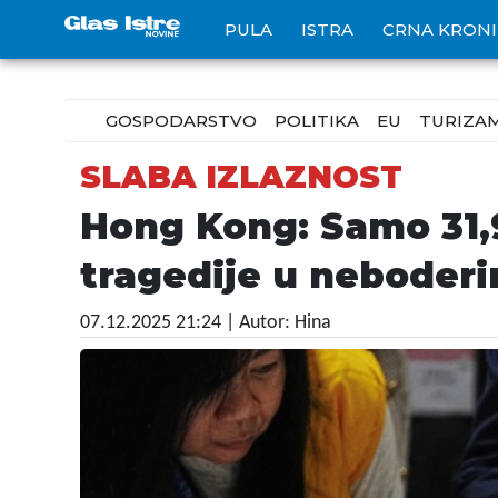
PULA
ISTRA
CRNA KRON
GOSPODARSTVO
POLITIKA
EU
TURIZA
SLABA IZLAZNOST
Hong Kong: Samo 31,9
tragedije u neboder
07.12.2025 21:24
| Autor: Hina