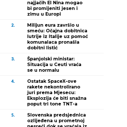
najjačih El Nina mogao
bi promijeniti jesen i
zimu u Europi
Milijun eura završio u
2.
smeću: Očajna dobitnica
lutrije iz Italije uz pomoć
komunalaca pronašla
dobitni listić
Španjolski ministar:
3.
Situacija u Ceuti vraća
se u normalu
Ostatak SpaceX-ove
4.
rakete nekontrolirano
juri prema Mjesecu:
Eksplozija će biti snažna
poput tri tone TNT-a
Slovenska predsjednica
5.
ozlijeđena u prometnoj
nesreći dok se vraćala iz