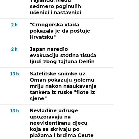
Tajlandu: Među
sedmero poginulih
učenici i nastavnici
"Crnogorska vlada
2
h
pokazala je da poštuje
Hrvatsku"
Japan naredio
2
h
evakuaciju stotina tisuća
ljudi zbog tajfuna Delfin
Satelitske snimke uz
13
h
Oman pokazuju golemu
mrlju nakon nasukavanja
tankera iz ruske "flote iz
sjene"
Nevladine udruge
13
h
upozoravaju na
neevidentiranu djecu
koja se skrivaju po
plažama i brdima Ceute