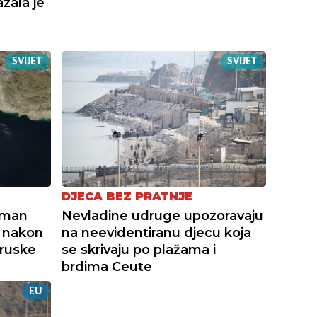
zala je
SVIJET
SVIJET
DJECA BEZ PRATNJE
Oman
Nevladine udruge upozoravaju
 nakon
na neevidentiranu djecu koja
 ruske
se skrivaju po plažama i
brdima Ceute
EU