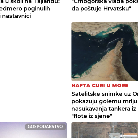
a u školi na Tajlandu:
"Crnogorska vlada poka
edmero poginulih
da poštuje Hrvatsku"
i nastavnici
NAFTA CURI U MORE
Satelitske snimke uz 
pokazuju golemu mrlju
nasukavanja tankera iz
"flote iz sjene"
GOSPODARSTVO