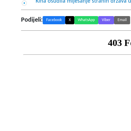
Kina osudila miješanje stranih država 
Podijeli:
Facebook
X
WhatsApp
Viber
Email