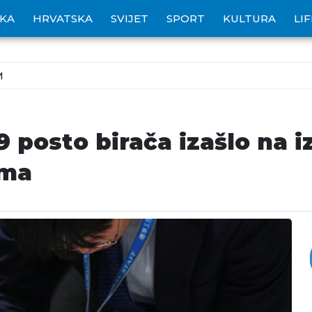
IKA
HRVATSKA
SVIJET
SPORT
KULTURA
LI
M
 posto birača izašlo na 
ima