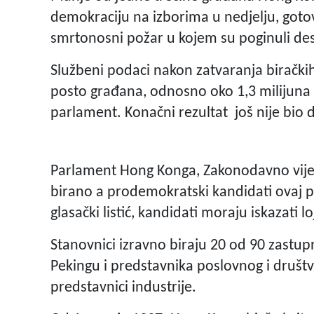
demokraciju na izborima u nedjelju, goto
smrtonosni požar u kojem su poginuli de
Službeni podaci nakon zatvaranja birački
posto građana, odnosno oko 1,3 milijuna r
parlament. Konačni rezultat još nije bi
Parlament Hong Konga, Zakonodavno vijeć
birano a prodemokratski kandidati ovaj put
glasački listić, kandidati moraju iskazati lo
Stanovnici izravno biraju 20 od 90 zastupn
Pekingu i predstavnika poslovnog i društv
predstavnici industrije.