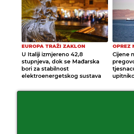
EUROPA TRAŽI ZAKLON
OPREZ 
U Italiji izmjereno 42,8
Cijene 
stupnjeva, dok se Mađarska
pregov
bori za stabilnost
tjesnac
elektroenergetskog sustava
upitni