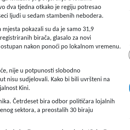
vo dva tjedna otkako je regiju potresao
seci ljudi u sedam stambenih nebodera.
h mjesta pokazali su da je samo 31,9
egistriranih birača, glasalo za novi
o dostupan nakon ponoći po lokalnom vremenu.
e, nije u potpunosti slobodno
 nisu sudjelovali. Kako bi bili uvršteni na
jalnost Kini.
ika. Četrdeset bira odbor političara lojalnih
enog sektora, a preostalih 30 biraju