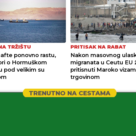
NA TRŽIŠTU
PRITISAK NA RABAT
nafte ponovno rastu,
Nakon masovnog ulas
ori o Hormuškom
migranata u Ceutu EU ž
u pod velikim su
pritisnuti Maroko vizam
kom
trgovinom
TRENUTNO NA CESTAMA