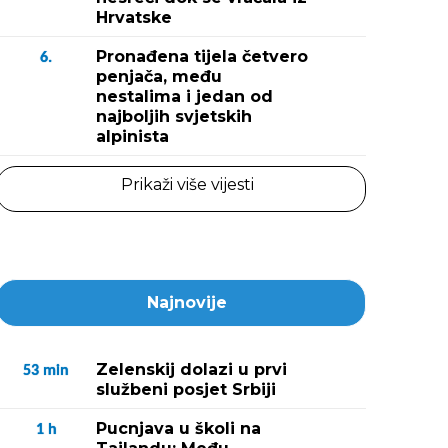
Hrvatske
Pronađena tijela četvero
6.
penjača, među
nestalima i jedan od
najboljih svjetskih
alpinista
Prikaži više vijesti
Najnovije
Zelenskij dolazi u prvi
53
min
službeni posjet Srbiji
Pucnjava u školi na
1
h