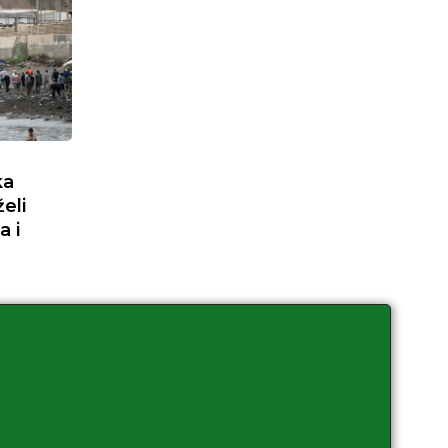
ka
eli
a i