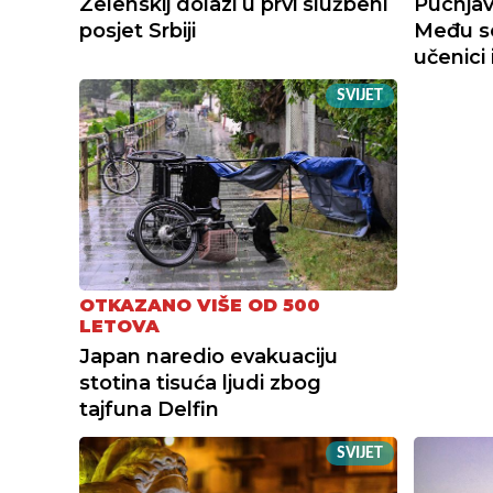
Zelenskij dolazi u prvi službeni
Pucnjav
posjet Srbiji
Među s
učenici 
SVIJET
OTKAZANO VIŠE OD 500
LETOVA
Japan naredio evakuaciju
stotina tisuća ljudi zbog
tajfuna Delfin
SVIJET