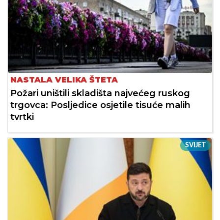
NASTALA VELIKA ŠTETA
Požari uništili skladišta najvećeg ruskog
trgovca: Posljedice osjetile tisuće malih
tvrtki
SVIJET