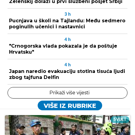
Zelenskij dolazi u prvi službeni posjet Srbiji
3
h
Pucnjava u školi na Tajlandu: Među sedmero
poginulih učenici i nastavnici
4
h
"Crnogorska vlada pokazala je da poštuje
Hrvatsku"
4
h
Japan naredio evakuaciju stotina tisuća ljudi
zbog tajfuna Delfin
Prikaži više vijesti
VIŠE IZ RUBRIKE
SVIJET