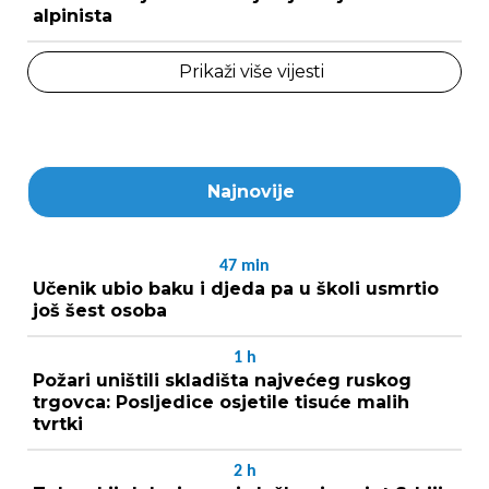
alpinista
Prikaži više vijesti
Najnovije
47
min
Učenik ubio baku i djeda pa u školi usmrtio
još šest osoba
1
h
Požari uništili skladišta najvećeg ruskog
trgovca: Posljedice osjetile tisuće malih
tvrtki
2
h