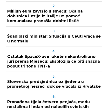
2.
Milijun eura završio u smeću: Očajna
dobitnica lutrije iz Italije uz pomoć
komunalaca pronašla dobitni listić
3.
Španjolski ministar: Situacija u Ceuti vraća se
u normalu
4.
Ostatak SpaceX-ove rakete nekontrolirano
juri prema Mjesecu: Eksplozija će biti snažna
poput tri tone TNT-a
5.
Slovenska predsjednica ozlijeđena u
prometnoj nesreći dok se vraćala iz Hrvatske
6.
Pronađena tijela četvero penjača, među
nestalima i jedan od najboljih svjetskih