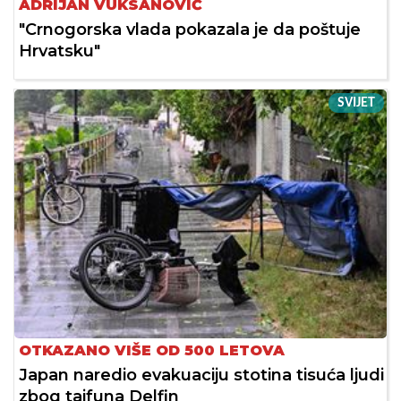
ADRIJAN VUKSANOVIĆ
"Crnogorska vlada pokazala je da poštuje
Hrvatsku"
SVIJET
OTKAZANO VIŠE OD 500 LETOVA
Japan naredio evakuaciju stotina tisuća ljudi
zbog tajfuna Delfin