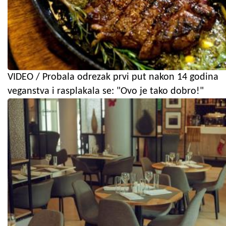
VIDEO / Probala odrezak prvi put nakon 14 godina
veganstva i rasplakala se: "Ovo je tako dobro!"