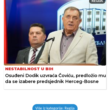
REGIJA
NESTABILNOST U BIH
Osuđeni Dodik uzvraća Čoviću, predložio mu
da se izabere predsjednik Herceg-Bosne
Više iz kategorije: Regija