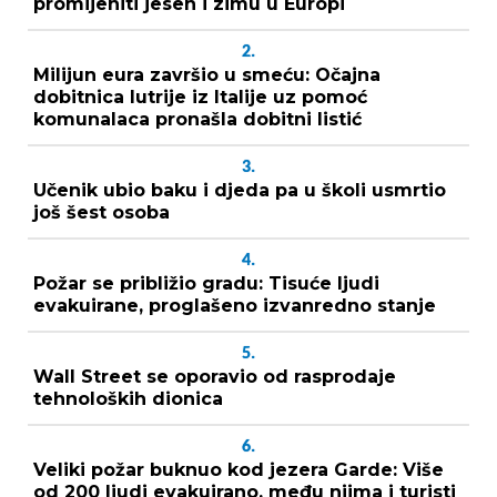
promijeniti jesen i zimu u Europi
2.
Milijun eura završio u smeću: Očajna
dobitnica lutrije iz Italije uz pomoć
komunalaca pronašla dobitni listić
3.
Učenik ubio baku i djeda pa u školi usmrtio
još šest osoba
4.
Požar se približio gradu: Tisuće ljudi
evakuirane, proglašeno izvanredno stanje
5.
Wall Street se oporavio od rasprodaje
tehnoloških dionica
6.
Veliki požar buknuo kod jezera Garde: Više
od 200 ljudi evakuirano, među njima i turisti