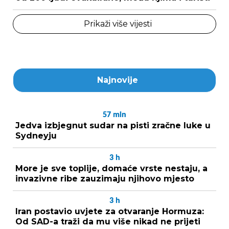
Prikaži više vijesti
Najnovije
57
min
Jedva izbjegnut sudar na pisti zračne luke u
Sydneyju
3
h
More je sve toplije, domaće vrste nestaju, a
invazivne ribe zauzimaju njihovo mjesto
3
h
Iran postavio uvjete za otvaranje Hormuza:
Od SAD-a traži da mu više nikad ne prijeti