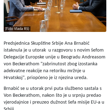
(Foto Vlada RS)
Predsjednica Skupštine Srbije Ana Brnabić
istaknula je u utorak u razgovoru s novim šefom
Delegacije Europske unije u Beogradu Andreasom
von Beckerathom "zabrinutost zbog izostanka
adekvatne reakcije na retoriku mržnje u
Hrvatskoj", priopćeno je iz njezina ureda.
Brnabić se u utorak prvi puta službeno sastala s
Von Beckerathom, nakon što je u srpnju predao
vjerodajnice i preuzeo dužnost šefa misije EU-a u
Srbiji.