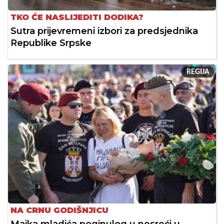
TKO ĆE NASLIJEDITI DODIKA?
Sutra prijevremeni izbori za predsjednika
Republike Srpske
REGIJA
NA CRNU GODIŠNJICU
Majka mladića poginulog u nesreći u