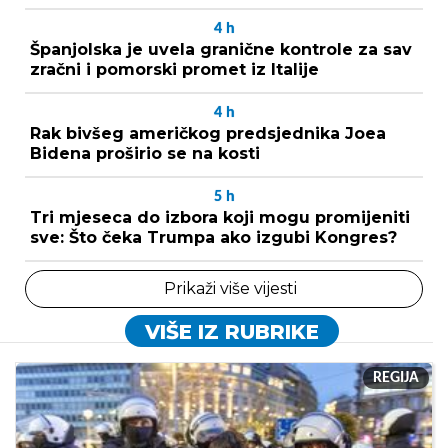
4
h
Španjolska je uvela granične kontrole za sav
zračni i pomorski promet iz Italije
4
h
Rak bivšeg američkog predsjednika Joea
Bidena proširio se na kosti
5
h
Tri mjeseca do izbora koji mogu promijeniti
sve: Što čeka Trumpa ako izgubi Kongres?
Prikaži više vijesti
VIŠE IZ RUBRIKE
REGIJA