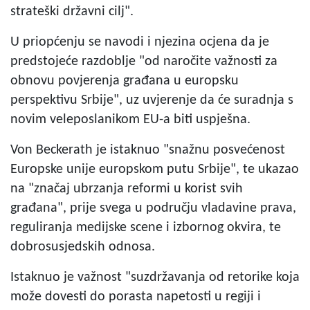
strateški državni cilj".
U priopćenju se navodi i njezina ocjena da je
predstojeće razdoblje "od naročite važnosti za
obnovu povjerenja građana u europsku
perspektivu Srbije", uz uvjerenje da će suradnja s
novim veleposlanikom EU-a biti uspješna.
Von Beckerath je istaknuo "snažnu posvećenost
Europske unije europskom putu Srbije", te ukazao
na "značaj ubrzanja reformi u korist svih
građana", prije svega u području vladavine prava,
reguliranja medijske scene i izbornog okvira, te
dobrosusjedskih odnosa.
Istaknuo je važnost "suzdržavanja od retorike koja
može dovesti do porasta napetosti u regiji i