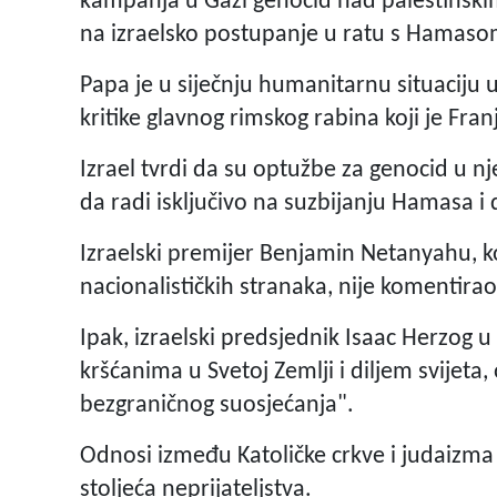
kampanja u Gazi genocid nad palestinskim
na izraelsko postupanje u ratu s Hamasom
Papa je u siječnju humanitarnu situaciju 
kritike glavnog rimskog rabina koji je Fra
Izrael tvrdi da su optužbe za genocid u n
da radi isključivo na suzbijanju Hamasa i
Izraelski premijer Benjamin Netanyahu, koj
nacionalističkih stranaka, nije komentira
Ipak, izraelski predsjednik Isaac Herzog u
kršćanima u Svetoj Zemlji i diljem svijeta
bezgraničnog suosjećanja".
Odnosi između Katoličke crkve i judaizma 
stoljeća neprijateljstva.