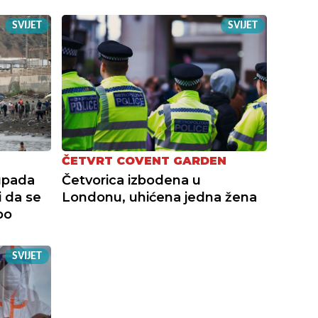
SVIJET
SVIJET
ČETVRT COVENT GARDEN
upada
Četvorica izbodena u
i da se
Londonu, uhićena jedna žena
po
SVIJET