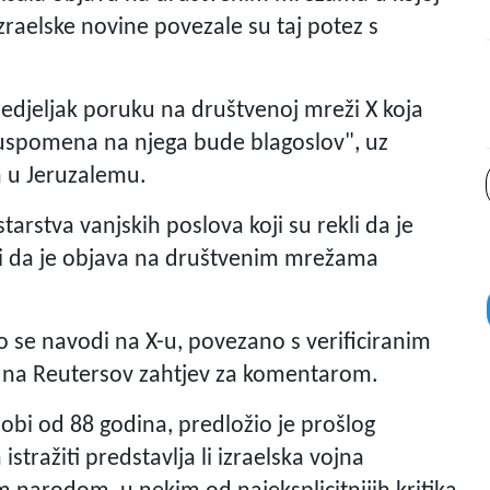
zraelske novine povezale su taj potez s
onedjeljak poruku na društvenoj mreži X koja
a uspomena na njega bude blagoslov", uz
a u Jeruzalemu.
tarstva vanjskih poslova koji su rekli da je
" i da je objava na društvenim mrežama
ko se navodi na X-u, povezano s verificiranim
 na Reutersov zahtjev za komentarom.
dobi od 88 godina, predložio je prošlog
stražiti predstavlja li izraelska vojna