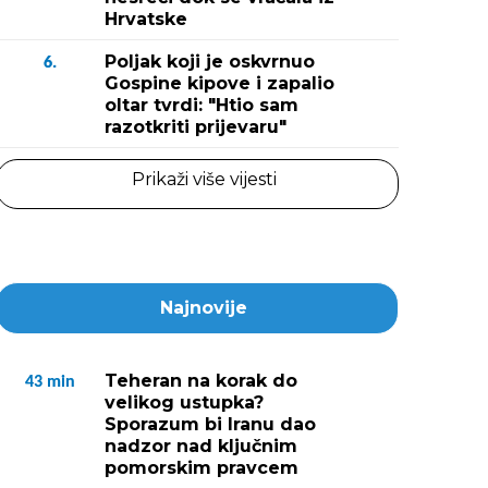
Hrvatske
Poljak koji je oskvrnuo
6.
Gospine kipove i zapalio
oltar tvrdi: "Htio sam
razotkriti prijevaru"
Prikaži više vijesti
Najnovije
Teheran na korak do
43
min
velikog ustupka?
Sporazum bi Iranu dao
nadzor nad ključnim
pomorskim pravcem