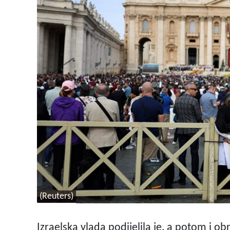
(Reuters)
Izraelska vlada podijelila je, a potom i 