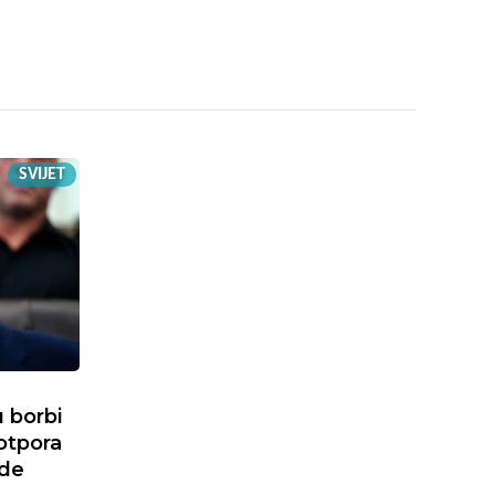
SVIJET
 borbi
otpora
rde