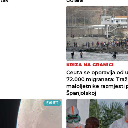
stav
dolara
KRIZA NA GRANICI
Ceuta se oporavlja od 
72.000 migranata: Traž
maloljetnike razmjesti 
Španjolskoj
SVIJET