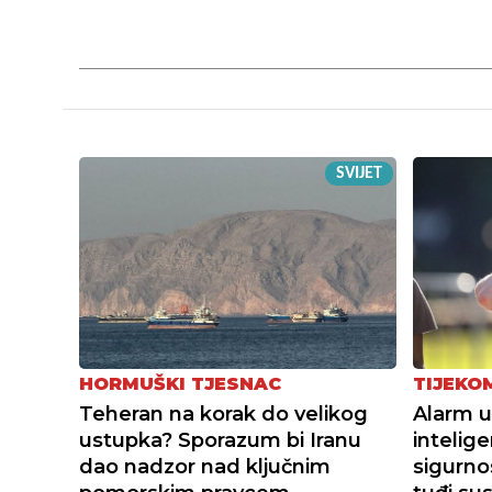
SVIJET
HORMUŠKI TJESNAC
TIJEKO
Teheran na korak do velikog
Alarm u
ustupka? Sporazum bi Iranu
intelige
dao nadzor nad ključnim
sigurno