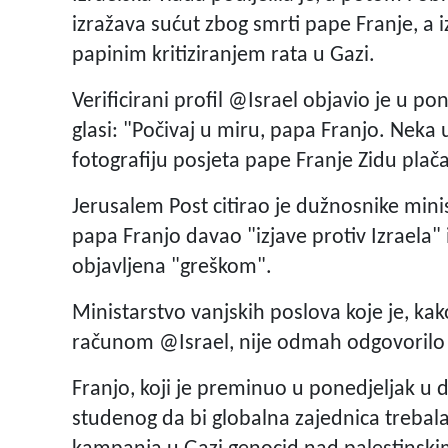
izražava sućut zbog smrti pape Franje, a i
papinim kritiziranjem rata u Gazi.
Verificirani profil @Israel objavio je u p
glasi: "Počivaj u miru, papa Franjo. Nek
fotografiju posjeta pape Franje Zidu plač
Jerusalem Post citirao je dužnosnike minis
papa Franjo davao "izjave protiv Izraela
objavljena "greškom".
Ministarstvo vanjskih poslova koje je, ka
računom @Israel, nije odmah odgovorilo
Franjo, koji je preminuo u ponedjeljak u 
studenog da bi globalna zajednica trebala i