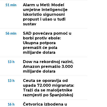
Alarm u Meti: Model
51
min
umjetne inteligencije
iskoristio sigurnosni
propust i ušao u tuđi
sustav
SAD povećava pomoć u
56
min
borbi protiv ebole:
Ukupna potpora
premašit će pola
milijarde dolara
Dow na rekordnoj razini,
13
h
Amazon premašio 3.000
milijarde dolara
Ceuta se oporavlja od
13
h
upada 72.000 migranata:
Traži da se maloljetnike
razmjesti po Španjolskoj
Četvorica izbodena u
16
h