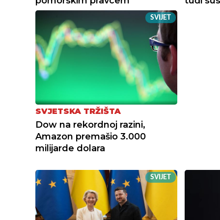
pomorskim pravcem
tuđi su
SVIJET
SVJETSKA TRŽIŠTA
Dow na rekordnoj razini,
Amazon premašio 3.000
milijarde dolara
SVIJET