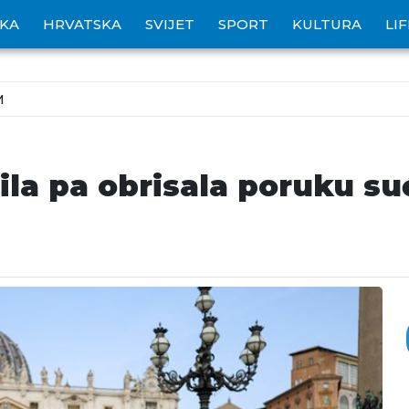
IKA
HRVATSKA
SVIJET
SPORT
KULTURA
LI
M
vila pa obrisala poruku s