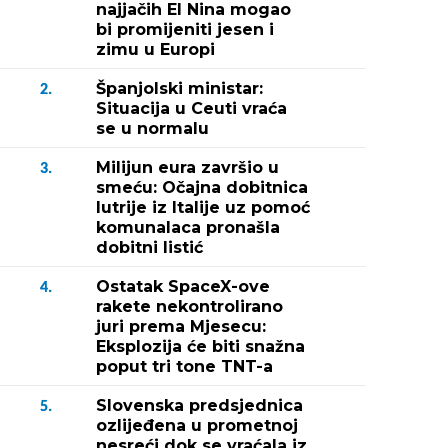
najjačih El Nina mogao
bi promijeniti jesen i
zimu u Europi
Španjolski ministar:
2.
Situacija u Ceuti vraća
se u normalu
Milijun eura završio u
3.
smeću: Očajna dobitnica
lutrije iz Italije uz pomoć
komunalaca pronašla
dobitni listić
Ostatak SpaceX-ove
4.
rakete nekontrolirano
juri prema Mjesecu:
Eksplozija će biti snažna
poput tri tone TNT-a
Slovenska predsjednica
5.
ozlijeđena u prometnoj
nesreći dok se vraćala iz