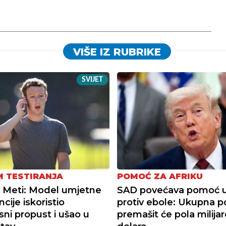
VIŠE IZ RUBRIKE
SVIJET
M TESTIRANJA
POMOĆ ZA AFRIKU
 Meti: Model umjetne
SAD povećava pomoć u
ncije iskoristio
protiv ebole: Ukupna p
sni propust i ušao u
premašit će pola milija