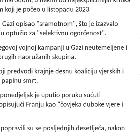
 narodom, u nekim od najeksplicitnijih kritika
 koji je počeo u listopadu 2023.
u Gazi opisao "sramotnom", što je izazvalo
nju optužio za "selektivnu ogorčenost".
jegovoj vojnoj kampanji u Gazi neutemeljene i
 drugih naoružanih skupina.
i predvodi krajnje desnu koaliciju vjerskih i
o papinu smrt.
 ponedjeljak je uputio poruku sućuti
, opisujući Franju kao "čovjeka duboke vjere i
popravili su se posljednjih desetljeća, nakon