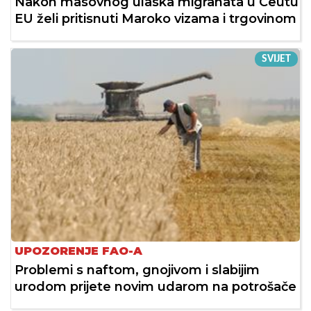
Nakon masovnog ulaska migranata u Ceutu
EU želi pritisnuti Maroko vizama i trgovinom
SVIJET
UPOZORENJE FAO-A
Problemi s naftom, gnojivom i slabijim
urodom prijete novim udarom na potrošače