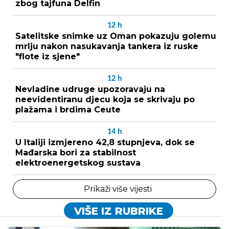
zbog tajfuna Delfin
12
h
Satelitske snimke uz Oman pokazuju golemu
mrlju nakon nasukavanja tankera iz ruske
"flote iz sjene"
12
h
Nevladine udruge upozoravaju na
neevidentiranu djecu koja se skrivaju po
plažama i brdima Ceute
14
h
U Italiji izmjereno 42,8 stupnjeva, dok se
Mađarska bori za stabilnost
elektroenergetskog sustava
Prikaži više vijesti
VIŠE IZ RUBRIKE