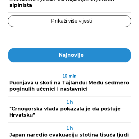
alpinista
Prikaži više vijesti
Najnovije
10
min
Pucnjava u školi na Tajlandu: Među sedmero
poginulih učenici i nastavnici
1
h
"Crnogorska vlada pokazala je da poštuje
Hrvatsku"
1
h
Japan naredio evakuaciju stotina tisuća ljudi