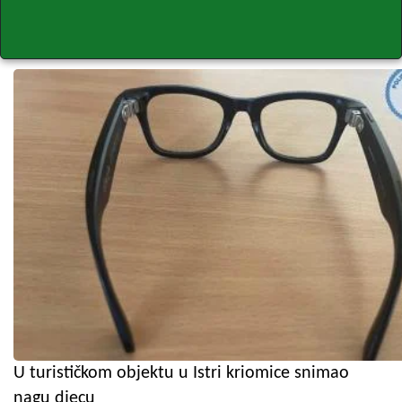
U turističkom objektu u Istri kriomice snimao
nagu djecu