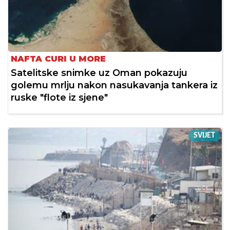
NAFTA CURI U MORE
Satelitske snimke uz Oman pokazuju
golemu mrlju nakon nasukavanja tankera iz
ruske "flote iz sjene"
SVIJET