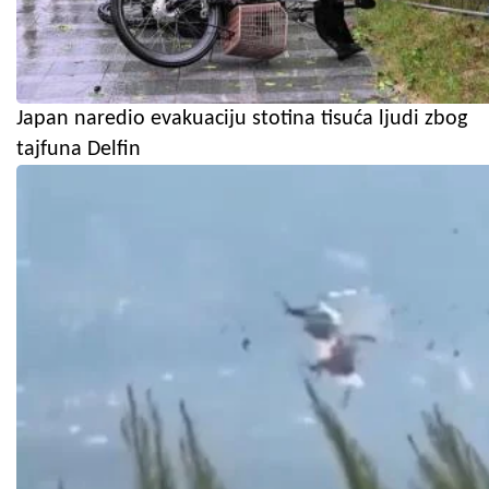
Japan naredio evakuaciju stotina tisuća ljudi zbog
tajfuna Delfin