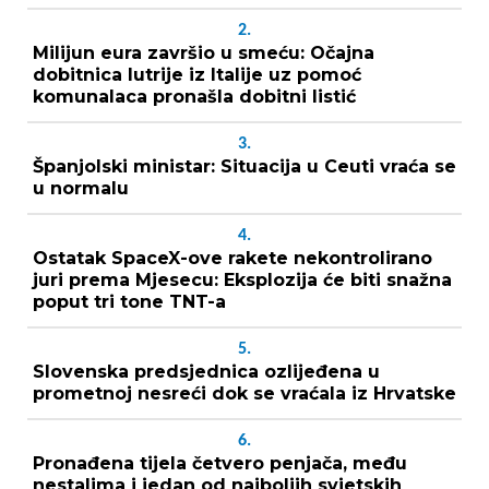
2.
Milijun eura završio u smeću: Očajna
dobitnica lutrije iz Italije uz pomoć
komunalaca pronašla dobitni listić
3.
Španjolski ministar: Situacija u Ceuti vraća se
u normalu
4.
Ostatak SpaceX-ove rakete nekontrolirano
juri prema Mjesecu: Eksplozija će biti snažna
poput tri tone TNT-a
5.
Slovenska predsjednica ozlijeđena u
prometnoj nesreći dok se vraćala iz Hrvatske
6.
Pronađena tijela četvero penjača, među
nestalima i jedan od najboljih svjetskih