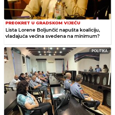
PREOKRET U GRADSKOM VIJEĆU
Lista Lorene Boljunčić napušta koaliciju,
vladajuća većina svedena na minimum?
POLITIKA