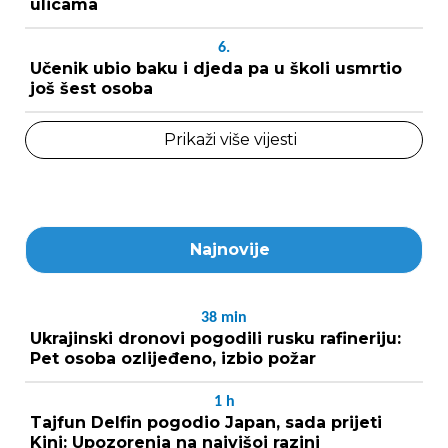
ulicama
6.
Učenik ubio baku i djeda pa u školi usmrtio
još šest osoba
Prikaži više vijesti
Najnovije
38
min
Ukrajinski dronovi pogodili rusku rafineriju:
Pet osoba ozlijeđeno, izbio požar
1
h
Tajfun Delfin pogodio Japan, sada prijeti
Kini: Upozorenja na najvišoj razini