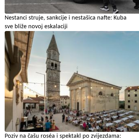
Nestanci struje, sankcije i nestašica nafte: Kuba
sve bliže novoj eskalaciji
Poziv na čašu roséa i spektakl po zvijezdama: