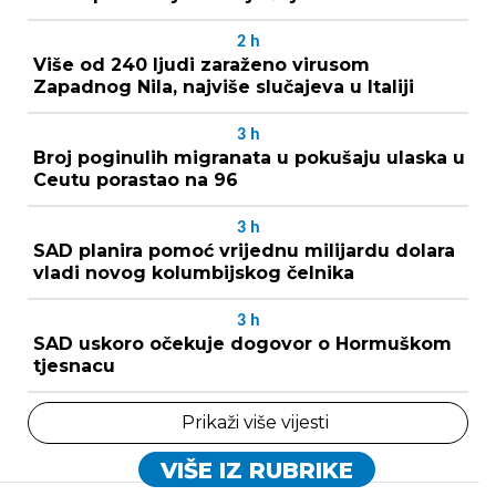
2
h
Više od 240 ljudi zaraženo virusom
Zapadnog Nila, najviše slučajeva u Italiji
3
h
Broj poginulih migranata u pokušaju ulaska u
Ceutu porastao na 96
3
h
SAD planira pomoć vrijednu milijardu dolara
vladi novog kolumbijskog čelnika
3
h
SAD uskoro očekuje dogovor o Hormuškom
tjesnacu
Prikaži više vijesti
VIŠE IZ RUBRIKE