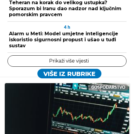
Teheran na korak do velikog ustupka?
Sporazum bi Iranu dao nadzor nad ključnim
pomorskim pravcem
4
h
Alarm u Meti: Model umjetne inteligencije
iskoristio sigurnosni propust i ušao u tuđi
sustav
Prikaži više vijesti
VIŠE IZ RUBRIKE
GOSPODARSTVO