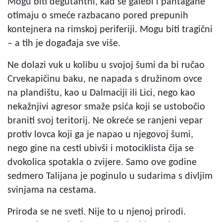
Mogu biti degutantni, kad se galebi i pantagane
otimaju o smeće razbacano pored prepunih
kontejnera na rimskoj periferiji. Mogu biti tragični
– a tih je događaja sve više.
Ne dolazi vuk u kolibu u svojoj šumi da bi ručao
Crvekapičinu baku, ne napada s družinom ovce
na plandištu, kao u Dalmaciji ili Lici, nego kao
nekažnjivi agresor smaže psića koji se ustobočio
braniti svoj teritorij. Ne okreće se ranjeni vepar
protiv lovca koji ga je napao u njegovoj šumi,
nego gine na cesti ubivši i motociklista čija se
dvokolica spotakla o zvijere. Samo ove godine
sedmero Talijana je poginulo u sudarima s divljim
svinjama na cestama.
Priroda se ne sveti. Nije to u njenoj prirodi.