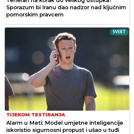
Teheran na korak do velikog ustupka?
Sporazum bi Iranu dao nadzor nad ključnim
pomorskim pravcem
SVIJET
TIJEKOM TESTIRANJA
Alarm u Meti: Model umjetne inteligencije
iskoristio sigurnosni propust i ušao u tuđi