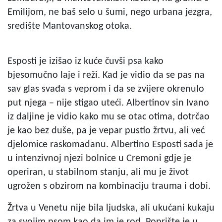
Emilijom, ne baš selo u šumi, nego urbana jezgra,
središte Mantovanskog otoka.
Esposti je izišao iz kuće čuvši psa kako
bjesomučno laje i reži. Kad je vidio da se pas na
sav glas svađa s veprom i da se zvijere okrenulo
put njega – nije stigao uteći. Albertinov sin Ivano
iz daljine je vidio kako mu se otac otima, dotrčao
je kao bez duše, pa je vepar pustio žrtvu, ali već
djelomice raskomadanu. Albertino Esposti sada je
u intenzivnoj njezi bolnice u Cremoni gdje je
operiran, u stabilnom stanju, ali mu je život
ugrožen s obzirom na kombinaciju trauma i dobi.
Žrtva u Venetu nije bila ljudska, ali ukućani kukaju
za svojim psom kao da im je rod. Poprište je u