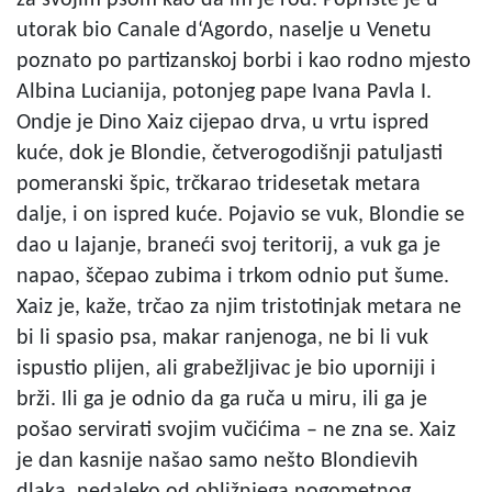
utorak bio Canale d‘Agordo, naselje u Venetu
poznato po partizanskoj borbi i kao rodno mjesto
Albina Lucianija, potonjeg pape Ivana Pavla I.
Ondje je Dino Xaiz cijepao drva, u vrtu ispred
kuće, dok je Blondie, četverogodišnji patuljasti
pomeranski špic, trčkarao tridesetak metara
dalje, i on ispred kuće. Pojavio se vuk, Blondie se
dao u lajanje, braneći svoj teritorij, a vuk ga je
napao, ščepao zubima i trkom odnio put šume.
Xaiz je, kaže, trčao za njim tristotinjak metara ne
bi li spasio psa, makar ranjenoga, ne bi li vuk
ispustio plijen, ali grabežljivac je bio uporniji i
brži. Ili ga je odnio da ga ruča u miru, ili ga je
pošao servirati svojim vučićima – ne zna se. Xaiz
je dan kasnije našao samo nešto Blondievih
dlaka, nedaleko od obližnjega nogometnog