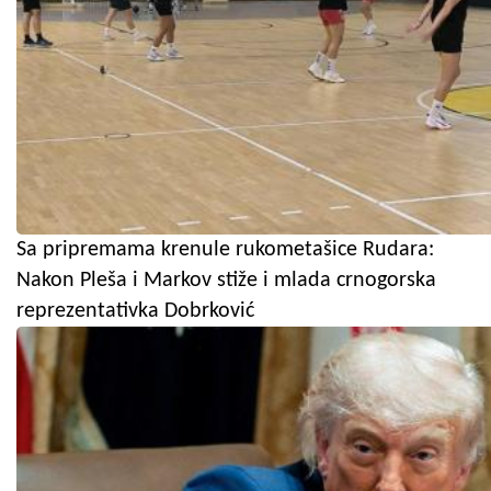
Sa pripremama krenule rukometašice Rudara:
Nakon Pleša i Markov stiže i mlada crnogorska
reprezentativka Dobrković