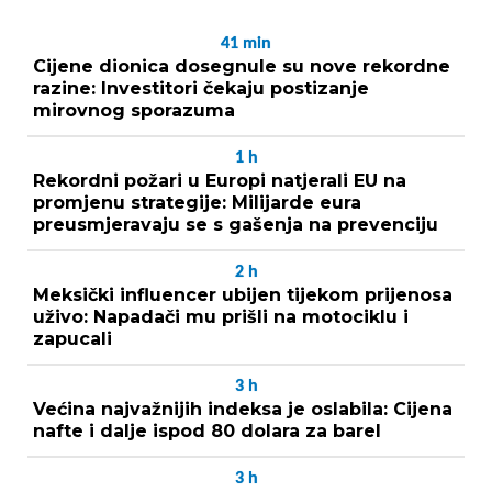
41
min
Cijene dionica dosegnule su nove rekordne
razine: Investitori čekaju postizanje
mirovnog sporazuma
1
h
Rekordni požari u Europi natjerali EU na
promjenu strategije: Milijarde eura
preusmjeravaju se s gašenja na prevenciju
2
h
Meksički influencer ubijen tijekom prijenosa
uživo: Napadači mu prišli na motociklu i
zapucali
3
h
Većina najvažnijih indeksa je oslabila: Cijena
nafte i dalje ispod 80 dolara za barel
3
h