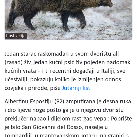
Ilustracija
Jedan starac raskomadan u svom dvorištu ali
(zasad) živ, jedan kućni psić živ pojeden nadomak
kućnih vrata – i ti recentni događaji u Italiji, sve
učestaliji, pokazuju koliko je izmijenjen odnos
čovjeka i prirode, piše
Jutarnji list
Albertinu Espostiju (92) amputirana je desna ruka
i dio lijeve noge pošto ga je u njegovu dvorištu
prekjučer napao i dijelom rastrgao vepar. Poprište
je bilo San Giovanni del Dosso, naselje u
Lombardiji, u mantovanskom kotaru, na granici s