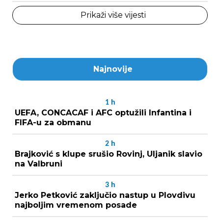
Prikaži više vijesti
Najnovije
1
h
UEFA, CONCACAF i AFC optužili Infantina i
FIFA-u za obmanu
2
h
Brajković s klupe srušio Rovinj, Uljanik slavio
na Valbruni
3
h
Jerko Petković zaključio nastup u Plovdivu
najboljim vremenom posade