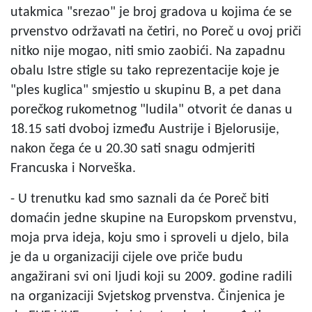
utakmica "srezao" je broj gradova u kojima će se
prvenstvo održavati na četiri, no Poreč u ovoj priči
nitko nije mogao, niti smio zaobići. Na zapadnu
obalu Istre stigle su tako reprezentacije koje je
"ples kuglica" smjestio u skupinu B, a pet dana
porečkog rukometnog "ludila" otvorit će danas u
18.15 sati dvoboj između Austrije i Bjelorusije,
nakon čega će u 20.30 sati snagu odmjeriti
Francuska i Norveška.
- U trenutku kad smo saznali da će Poreč biti
domaćin jedne skupine na Europskom prvenstvu,
moja prva ideja, koju smo i sproveli u djelo, bila
je da u organizaciji cijele ove priče budu
angažirani svi oni ljudi koji su 2009. godine radili
na organizaciji Svjetskog prvenstva. Činjenica je