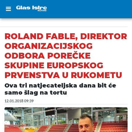
ROLAND FABLE, DIREKTOR
ORGANIZACIJSKOG
ODBORA POREČKE
SKUPINE EUROPSKOG
PRVENSTVA U RUKOMETU
Ova tri natjecateljska dana bit će
samo šlag na tortu
12.01.2018 09:39