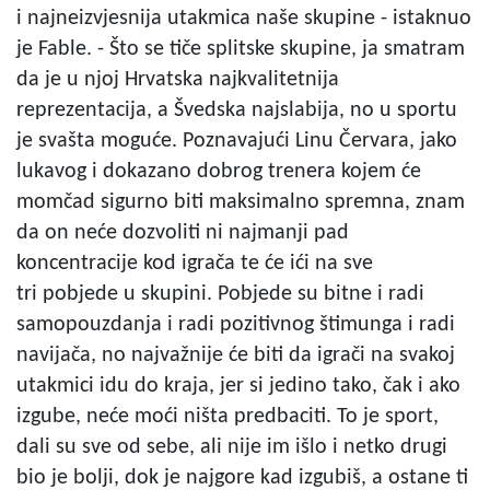
i najneizvjesnija utakmica naše skupine - istaknuo
je Fable. - Što se tiče splitske skupine, ja smatram
da je u njoj Hrvatska najkvalitetnija
reprezentacija, a Švedska najslabija, no u sportu
je svašta moguće. Poznavajući Linu Červara, jako
lukavog i dokazano dobrog trenera kojem će
momčad sigurno biti maksimalno spremna, znam
da on neće dozvoliti ni najmanji pad
koncentracije kod igrača te će ići na sve
tri pobjede u skupini. Pobjede su bitne i radi
samopouzdanja i radi pozitivnog štimunga i radi
navijača, no najvažnije će biti da igrači na svakoj
utakmici idu do kraja, jer si jedino tako, čak i ako
izgube, neće moći ništa predbaciti. To je sport,
dali su sve od sebe, ali nije im išlo i netko drugi
bio je bolji, dok je najgore kad izgubiš, a ostane ti