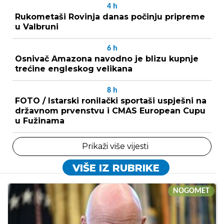
4
h
Rukometaši Rovinja danas počinju pripreme
u Valbruni
6
h
Osnivač Amazona navodno je blizu kupnje
trećine engleskog velikana
8
h
FOTO / Istarski ronilački sportaši uspješni na
državnom prvenstvu i CMAS European Cupu
u Fužinama
Prikaži više vijesti
VIŠE IZ RUBRIKE
NOGOMET