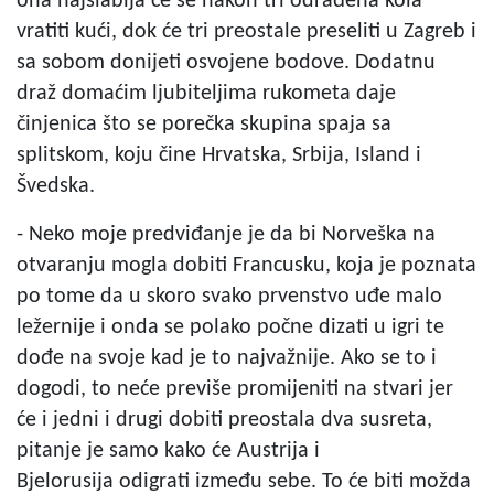
ona najslabija će se nakon tri odrađena kola
vratiti kući, dok će tri preostale preseliti u Zagreb i
sa sobom donijeti osvojene bodove. Dodatnu
draž domaćim ljubiteljima rukometa daje
činjenica što se porečka skupina spaja sa
splitskom, koju čine Hrvatska, Srbija, Island i
Švedska.
- Neko moje predviđanje je da bi Norveška na
otvaranju mogla dobiti Francusku, koja je poznata
po tome da u skoro svako prvenstvo uđe malo
ležernije i onda se polako počne dizati u igri te
dođe na svoje kad je to najvažnije. Ako se to i
dogodi, to neće previše promijeniti na stvari jer
će i jedni i drugi dobiti preostala dva susreta,
pitanje je samo kako će Austrija i
Bjelorusija odigrati između sebe. To će biti možda