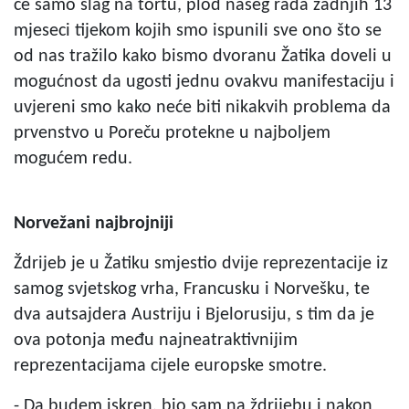
će samo šlag na tortu, plod našeg rada zadnjih 13
mjeseci tijekom kojih smo ispunili sve ono što se
od nas tražilo kako bismo dvoranu Žatika doveli u
mogućnost da ugosti jednu ovakvu manifestaciju i
uvjereni smo kako neće biti nikakvih problema da
prvenstvo u Poreču protekne u najboljem
mogućem redu.
Norvežani najbrojniji
Ždrijeb je u Žatiku smjestio dvije reprezentacije iz
samog svjetskog vrha, Francusku i Norvešku, te
dva autsajdera Austriju i Bjelorusiju, s tim da je
ova potonja među najneatraktivnijim
reprezentacijama cijele europske smotre.
- Da budem iskren, bio sam na ždrijebu i nakon