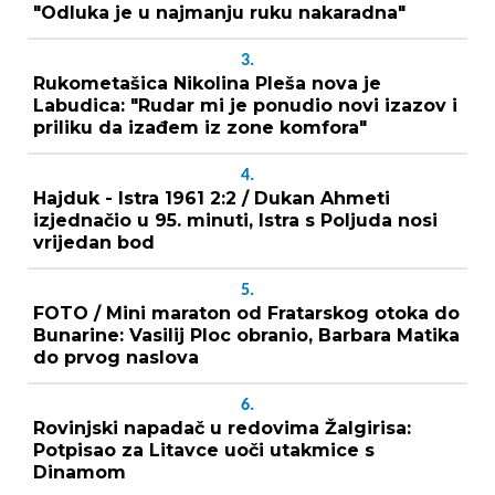
"Odluka je u najmanju ruku nakaradna"
3.
Rukometašica Nikolina Pleša nova je
Labudica: "Rudar mi je ponudio novi izazov i
priliku da izađem iz zone komfora"
4.
Hajduk - Istra 1961 2:2 / Dukan Ahmeti
izjednačio u 95. minuti, Istra s Poljuda nosi
vrijedan bod
5.
FOTO / Mini maraton od Fratarskog otoka do
Bunarine: Vasilij Ploc obranio, Barbara Matika
do prvog naslova
6.
Rovinjski napadač u redovima Žalgirisa:
Potpisao za Litavce uoči utakmice s
Dinamom