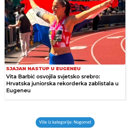
SJAJAN NASTUP U EUGENEU
Vita Barbić osvojila svjetsko srebro:
Hrvatska juniorska rekorderka zablistala u
Eugeneu
Više iz kategorije: Nogomet