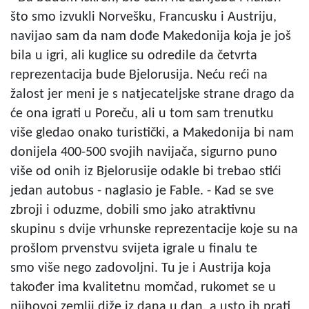
što smo izvukli Norvešku, Francusku i Austriju,
navijao sam da nam dođe Makedonija koja je još
bila u igri, ali kuglice su odredile da četvrta
reprezentacija bude Bjelorusija. Neću reći na
žalost jer meni je s natjecateljske strane drago da
će ona igrati u Poreču, ali u tom sam trenutku
više gledao onako turistički, a Makedonija bi nam
donijela 400-500 svojih navijača, sigurno puno
više od onih iz Bjelorusije odakle bi trebao stići
jedan autobus - naglasio je Fable. - Kad se sve
zbroji i oduzme, dobili smo jako atraktivnu
skupinu s dvije vrhunske reprezentacije koje su na
prošlom prvenstvu svijeta igrale u finalu te
smo više nego zadovoljni. Tu je i Austrija koja
također ima kvalitetnu momčad, rukomet se u
njihovoj zemlji diže iz dana u dan, a usto ih prati