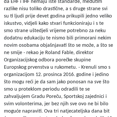
da EHF i IHF nemaju iste standarde, međutim
razlike nisu toliko drastične, a s druge strane svi
su ti ljudi prije devet godina prikupili jedno veliko
iskustvo, vidjeli kako stvari funkcioniraju i s te
smo strane uštedjeli vrijeme potrebno za neku
dodatnu edukaciju te nismo bili primorani nekim
novim osobama objašnjavati što se može, a što se
ne smije - rekao je Roland Fable, direktor
Organizacijskog odbora porečke skupine
Europskog prvenstva u rukometu. - Krenuli smo s
organizacijom 12. prosinca 2016. godine i jedino
što mogu reći je da sam jako ponosan na sve što
smo u proteklom periodu odradili te se
zahvaljujem Gradu Poreču, Sportskoj zajednici i
svim volonterima, jer bez njih sve ovo ne bi bilo
moguće napraviti. Ova tri natjecateljska dana bit