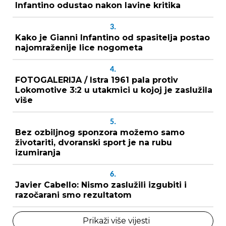
Infantino odustao nakon lavine kritika
3.
Kako je Gianni Infantino od spasitelja postao
najomraženije lice nogometa
4.
FOTOGALERIJA / Istra 1961 pala protiv
Lokomotive 3:2 u utakmici u kojoj je zaslužila
više
5.
Bez ozbiljnog sponzora možemo samo
životariti, dvoranski sport je na rubu
izumiranja
6.
Javier Cabello: Nismo zaslužili izgubiti i
razočarani smo rezultatom
Prikaži više vijesti