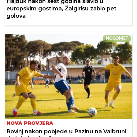
Hajduk nakon šest godina slavio u
europskim gostima, Žalgirisu zabio pet
golova
NOGOMET
NOVA PROVJERA
Rovinj nakon pobjede u Pazinu na Valbruni