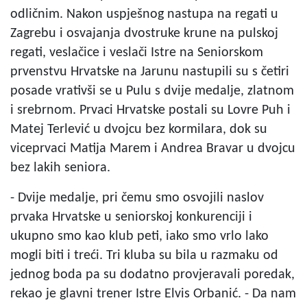
odličnim. Nakon uspješnog nastupa na regati u
Zagrebu i osvajanja dvostruke krune na pulskoj
regati, veslačice i veslači Istre na Seniorskom
prvenstvu Hrvatske na Jarunu nastupili su s četiri
posade vrativši se u Pulu s dvije medalje, zlatnom
i srebrnom. Prvaci Hrvatske postali su Lovre Puh i
Matej Terlević u dvojcu bez kormilara, dok su
viceprvaci Matija Marem i Andrea Bravar u dvojcu
bez lakih seniora.
- Dvije medalje, pri čemu smo osvojili naslov
prvaka Hrvatske u seniorskoj konkurenciji i
ukupno smo kao klub peti, iako smo vrlo lako
mogli biti i treći. Tri kluba su bila u razmaku od
jednog boda pa su dodatno provjeravali poredak,
rekao je glavni trener Istre Elvis Orbanić. - Da nam