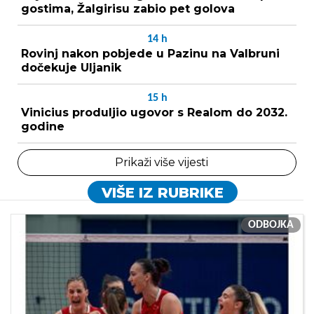
gostima, Žalgirisu zabio pet golova
14
h
Rovinj nakon pobjede u Pazinu na Valbruni
dočekuje Uljanik
15
h
Vinicius produljio ugovor s Realom do 2032.
godine
Prikaži više vijesti
VIŠE IZ RUBRIKE
ODBOJKA