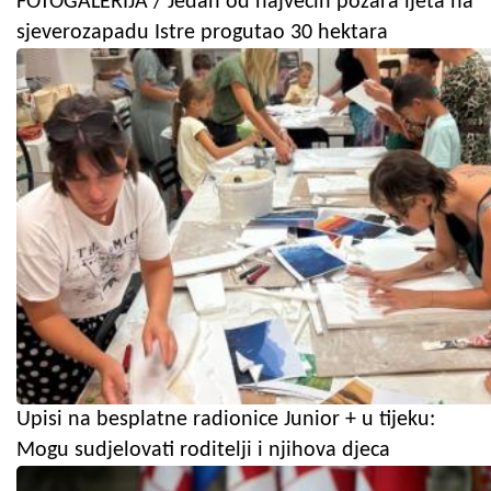
FOTOGALERIJA / Jedan od najvećih požara ljeta na
sjeverozapadu Istre progutao 30 hektara
Upisi na besplatne radionice Junior + u tijeku:
Mogu sudjelovati roditelji i njihova djeca