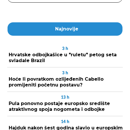
Najnovije
3
h
Hrvatske odbojkašice u "ruletu" petog seta
svladale Brazil
3
h
Hoće li povratkom ozlijeđenih Cabello
promijeniti početnu postavu?
13
h
Pula ponovno postaje europsko središte
atraktivnog spoja nogometa i odbojke
14
h
Hajduk nakon šest godina slavio u europskim