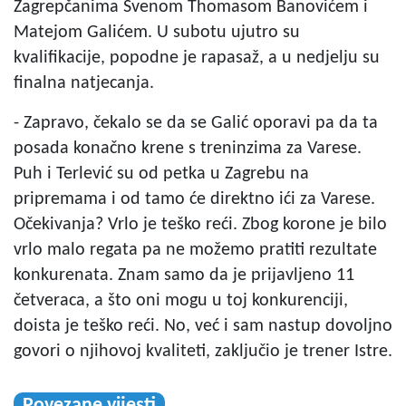
Zagrepčanima Svenom Thomasom Banovićem i
Matejom Galićem. U subotu ujutro su
kvalifikacije, popodne je rapasaž, a u nedjelju su
finalna natjecanja.
- Zapravo, čekalo se da se Galić oporavi pa da ta
posada konačno krene s treninzima za Varese.
Puh i Terlević su od petka u Zagrebu na
pripremama i od tamo će direktno ići za Varese.
Očekivanja? Vrlo je teško reći. Zbog korone je bilo
vrlo malo regata pa ne možemo pratiti rezultate
konkurenata. Znam samo da je prijavljeno 11
četveraca, a što oni mogu u toj konkurenciji,
doista je teško reći. No, već i sam nastup dovoljno
govori o njihovoj kvaliteti, zaključio je trener Istre.
Povezane vijesti