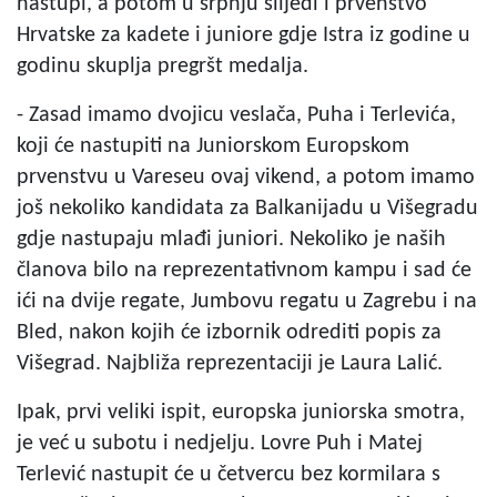
nastupi, a potom u srpnju slijedi i prvenstvo
Hrvatske za kadete i juniore gdje Istra iz godine u
godinu skuplja pregršt medalja.
- Zasad imamo dvojicu veslača, Puha i Terlevića,
koji će nastupiti na Juniorskom Europskom
prvenstvu u Vareseu ovaj vikend, a potom imamo
još nekoliko kandidata za Balkanijadu u Višegradu
gdje nastupaju mlađi juniori. Nekoliko je naših
članova bilo na reprezentativnom kampu i sad će
ići na dvije regate, Jumbovu regatu u Zagrebu i na
Bled, nakon kojih će izbornik odrediti popis za
Višegrad. Najbliža reprezentaciji je Laura Lalić.
Ipak, prvi veliki ispit, europska juniorska smotra,
je već u subotu i nedjelju. Lovre Puh i Matej
Terlević nastupit će u četvercu bez kormilara s