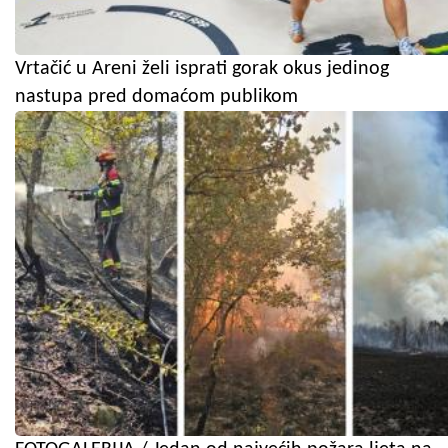
Vrtačić u Areni želi isprati gorak okus jedinog
nastupa pred domaćom publikom