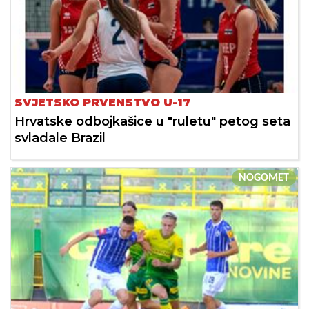
SVJETSKO PRVENSTVO U-17
Hrvatske odbojkašice u "ruletu" petog seta
svladale Brazil
NOGOMET