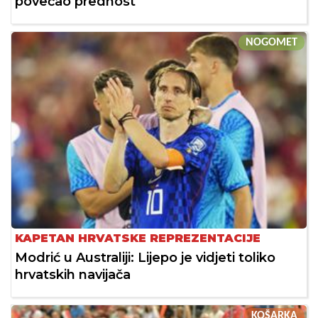
povećao prednost
NOGOMET
KAPETAN HRVATSKE REPREZENTACIJE
Modrić u Australiji: Lijepo je vidjeti toliko
hrvatskih navijača
KOŠARKA