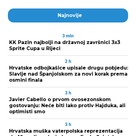
Najnovije
3
min
KK Pazin najbolji na državnoj završnici 3x3
Sprite Cupa u Rijeci
2
h
Hrvatske odbojkašice upisale drugu pobjedu:
Slavlje nad Španjolskom za novi korak prema
osmini finala
3
h
Javier Cabello o prvom ovosezonskom
gostovanju: Neće biti lako protiv Hajduka, ali
optimisti smo
3
h
Hrvatska muška vaterpolska reprezentacija