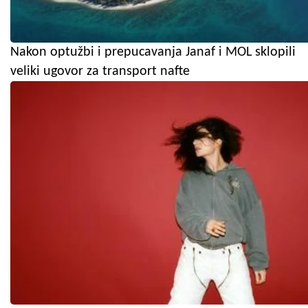
Nakon optužbi i prepucavanja Janaf i MOL sklopili
veliki ugovor za transport nafte