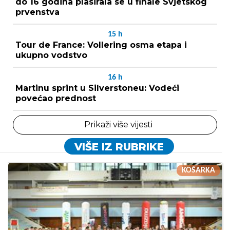
do 16 godina plasirala se u finale Svjetskog
prvenstva
15
h
Tour de France: Vollering osma etapa i
ukupno vodstvo
16
h
Martinu sprint u Silverstoneu: Vodeći
povećao prednost
Prikaži više vijesti
VIŠE IZ RUBRIKE
KOŠARKA