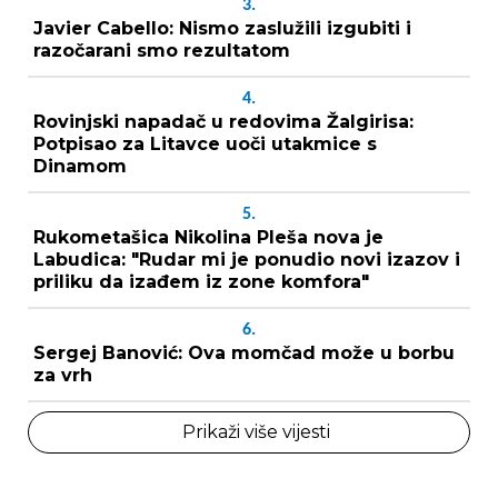
3.
Javier Cabello: Nismo zaslužili izgubiti i
razočarani smo rezultatom
4.
Rovinjski napadač u redovima Žalgirisa:
Potpisao za Litavce uoči utakmice s
Dinamom
5.
Rukometašica Nikolina Pleša nova je
Labudica: "Rudar mi je ponudio novi izazov i
priliku da izađem iz zone komfora"
6.
Sergej Banović: Ova momčad može u borbu
za vrh
Prikaži više vijesti