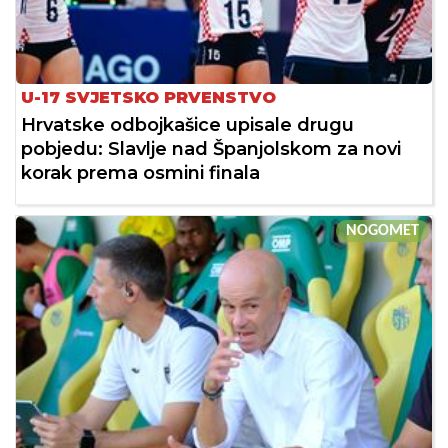
U-17 SVJETSKO PRVENSTVO
Hrvatske odbojkašice upisale drugu
pobjedu: Slavlje nad Španjolskom za novi
korak prema osmini finala
NOGOMET