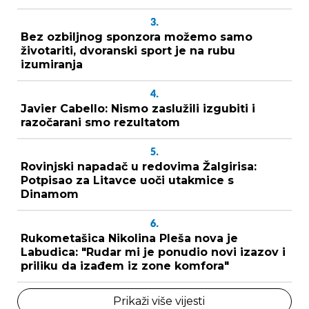
3.
Bez ozbiljnog sponzora možemo samo
životariti, dvoranski sport je na rubu
izumiranja
4.
Javier Cabello: Nismo zaslužili izgubiti i
razočarani smo rezultatom
5.
Rovinjski napadač u redovima Žalgirisa:
Potpisao za Litavce uoči utakmice s
Dinamom
6.
Rukometašica Nikolina Pleša nova je
Labudica: "Rudar mi je ponudio novi izazov i
priliku da izađem iz zone komfora"
Prikaži više vijesti