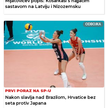
Mijatovićev popis: Košarkaši s najjačim
sastavom na Latviju i Nizozemsku
ODBOJKA
PRVI PORAZ NA SP-U
Nakon slavlja nad Brazilom, Hrvatice bez
seta protiv Japana