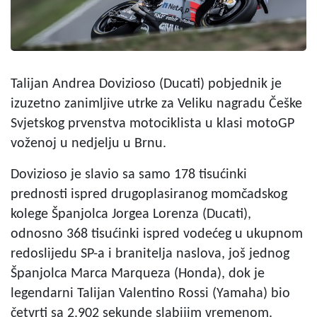
Talijan Andrea Dovizioso (Ducati) pobjednik je
izuzetno zanimljive utrke za Veliku nagradu Češke
Svjetskog prvenstva motociklista u klasi motoGP
voženoj u nedjelju u Brnu.
Dovizioso je slavio sa samo 178 tisućinki
prednosti ispred drugoplasiranog momčadskog
kolege Španjolca Jorgea Lorenza (Ducati),
odnosno 368 tisućinki ispred vodećeg u ukupnom
redoslijedu SP-a i branitelja naslova, još jednog
Španjolca Marca Marqueza (Honda), dok je
legendarni Talijan Valentino Rossi (Yamaha) bio
četvrti sa 2.902 sekunde slabijim vremenom.