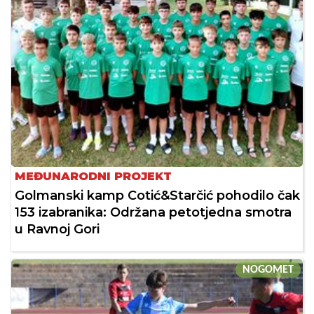
MEĐUNARODNI PROJEKT
Golmanski kamp Cotić&Starčić pohodilo čak
153 izabranika: Održana petotjedna smotra
u Ravnoj Gori
NOGOMET