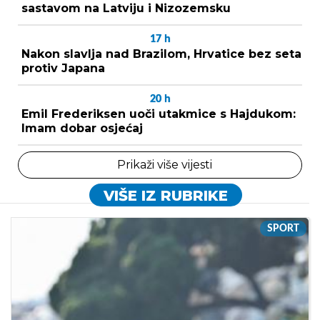
sastavom na Latviju i Nizozemsku
17
h
Nakon slavlja nad Brazilom, Hrvatice bez seta
protiv Japana
20
h
Emil Frederiksen uoči utakmice s Hajdukom:
Imam dobar osjećaj
Prikaži više vijesti
VIŠE IZ RUBRIKE
SPORT