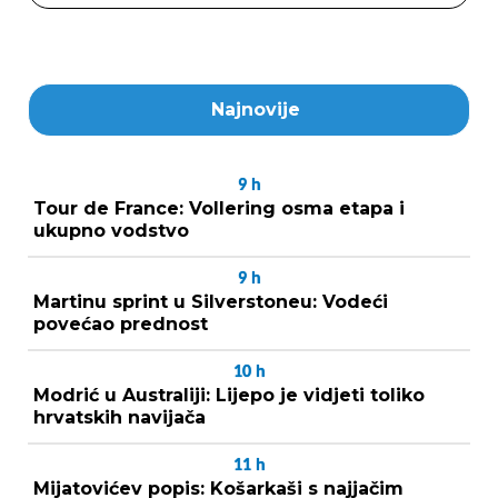
Najnovije
9
h
Tour de France: Vollering osma etapa i
ukupno vodstvo
9
h
Martinu sprint u Silverstoneu: Vodeći
povećao prednost
10
h
Modrić u Australiji: Lijepo je vidjeti toliko
hrvatskih navijača
11
h
Mijatovićev popis: Košarkaši s najjačim