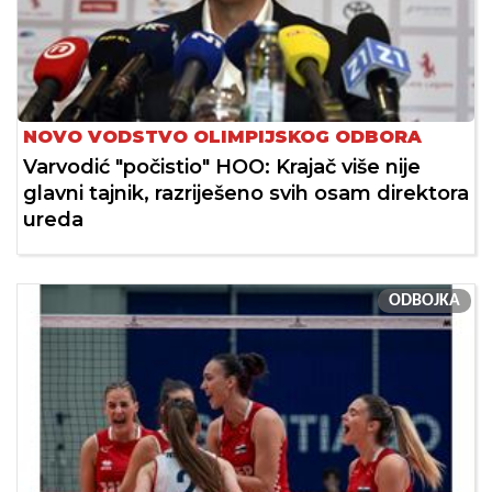
NOVO VODSTVO OLIMPIJSKOG ODBORA
Varvodić "počistio" HOO: Krajač više nije
glavni tajnik, razriješeno svih osam direktora
ureda
ODBOJKA