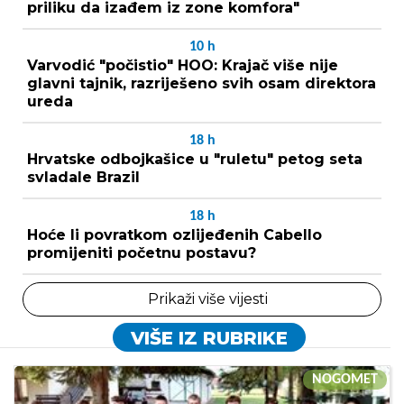
priliku da izađem iz zone komfora"
10
h
Varvodić "počistio" HOO: Krajač više nije
glavni tajnik, razriješeno svih osam direktora
ureda
18
h
Hrvatske odbojkašice u "ruletu" petog seta
svladale Brazil
18
h
Hoće li povratkom ozlijeđenih Cabello
promijeniti početnu postavu?
Prikaži više vijesti
VIŠE IZ RUBRIKE
NOGOMET