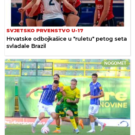
SVJETSKO PRVENSTVO U-17
Hrvatske odbojkašice u "ruletu" petog seta
svladale Brazil
NOGOMET