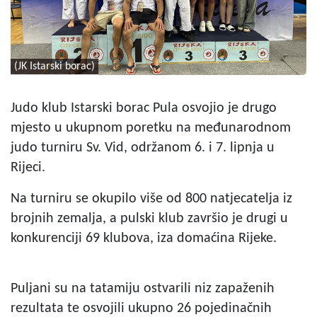
(JK Istarski borac)
Judo klub Istarski borac Pula osvojio je drugo
mjesto u ukupnom poretku na međunarodnom
judo turniru Sv. Vid, održanom 6. i 7. lipnja u
Rijeci.
Na turniru se okupilo više od 800 natjecatelja iz
brojnih zemalja, a pulski klub završio je drugi u
konkurenciji 69 klubova, iza domaćina Rijeke.
Puljani su na tatamiju ostvarili niz zapaženih
rezultata te osvojili ukupno 26 pojedinačnih