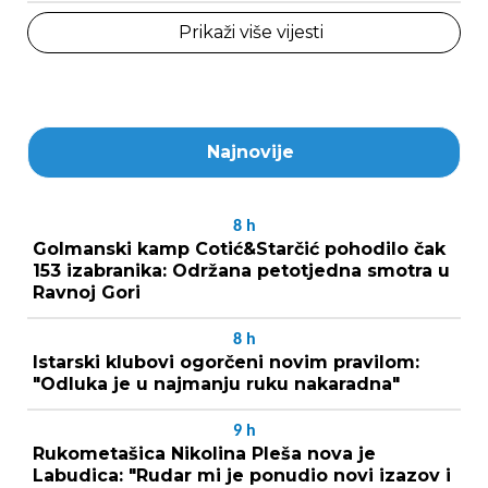
Prikaži više vijesti
Najnovije
8
h
Golmanski kamp Cotić&Starčić pohodilo čak
153 izabranika: Održana petotjedna smotra u
Ravnoj Gori
8
h
Istarski klubovi ogorčeni novim pravilom:
"Odluka je u najmanju ruku nakaradna"
9
h
Rukometašica Nikolina Pleša nova je
Labudica: "Rudar mi je ponudio novi izazov i