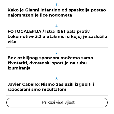
3.
Kako je Gianni Infantino od spasitelja postao
najomraženije lice nogometa
4.
FOTOGALERIJA / Istra 1961 pala protiv
Lokomotive 3:2 u utakmici u kojoj je zaslužila
više
5.
Bez ozbiljnog sponzora možemo samo
životariti, dvoranski sport je na rubu
izumiranja
6.
Javier Cabello: Nismo zaslužili izgubiti i
razočarani smo rezultatom
Prikaži više vijesti