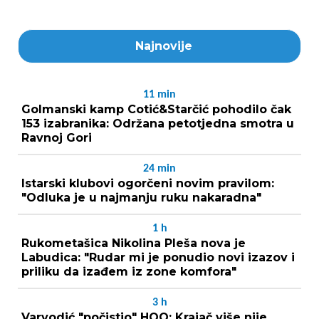
Najnovije
11
min
Golmanski kamp Cotić&Starčić pohodilo čak
153 izabranika: Održana petotjedna smotra u
Ravnoj Gori
24
min
Istarski klubovi ogorčeni novim pravilom:
"Odluka je u najmanju ruku nakaradna"
1
h
Rukometašica Nikolina Pleša nova je
Labudica: "Rudar mi je ponudio novi izazov i
priliku da izađem iz zone komfora"
3
h
Varvodić "počistio" HOO: Krajač više nije