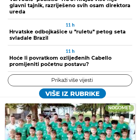
glavni tajnik, razriješeno svih osam direktora
ureda
11
h
Hrvatske odbojkašice u "ruletu" petog seta
svladale Brazil
11
h
Hoće li povratkom ozlijeđenih Cabello
promijeniti početnu postavu?
Prikaži više vijesti
VIŠE IZ RUBRIKE
NOGOMET