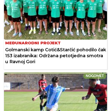
MEĐUNARODNI PROJEKT
Golmanski kamp Cotić&Starčić pohodilo čak
153 izabranika: Održana petotjedna smotra
u Ravnoj Gori
NOGOMET