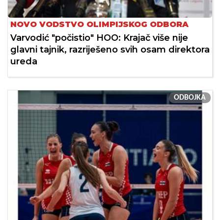
NOVO VODSTVO OLIMPIJSKOG ODBORA
Varvodić "počistio" HOO: Krajač više nije
glavni tajnik, razriješeno svih osam direktora
ureda
ODBOJKA