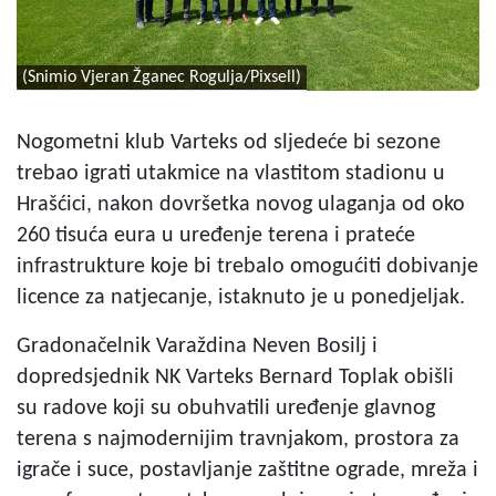
(Snimio Vjeran Žganec Rogulja/Pixsell)
Nogometni klub Varteks od sljedeće bi sezone
trebao igrati utakmice na vlastitom stadionu u
Hrašćici, nakon dovršetka novog ulaganja od oko
260 tisuća eura u uređenje terena i prateće
infrastrukture koje bi trebalo omogućiti dobivanje
licence za natjecanje, istaknuto je u ponedjeljak.
Gradonačelnik Varaždina Neven Bosilj i
dopredsjednik NK Varteks Bernard Toplak obišli
su radove koji su obuhvatili uređenje glavnog
terena s najmodernijim travnjakom, prostora za
igrače i suce, postavljanje zaštitne ograde, mreža i