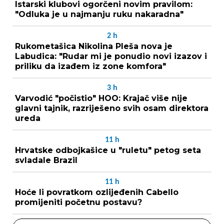
Istarski klubovi ogorčeni novim pravilom:
"Odluka je u najmanju ruku nakaradna"
2
h
Rukometašica Nikolina Pleša nova je
Labudica: "Rudar mi je ponudio novi izazov i
priliku da izađem iz zone komfora"
3
h
Varvodić "počistio" HOO: Krajač više nije
glavni tajnik, razriješeno svih osam direktora
ureda
11
h
Hrvatske odbojkašice u "ruletu" petog seta
svladale Brazil
11
h
Hoće li povratkom ozlijeđenih Cabello
promijeniti početnu postavu?