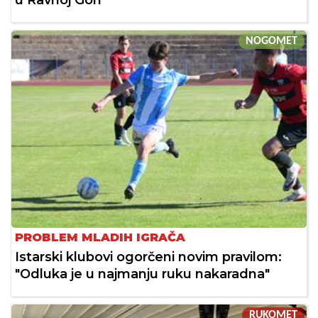
u Ravnoj Gori
NOGOMET
PROBLEM MLADIH IGRAČA
Istarski klubovi ogorčeni novim pravilom:
"Odluka je u najmanju ruku nakaradna"
RUKOMET