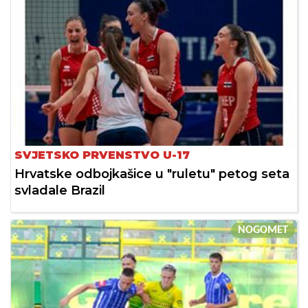
SVJETSKO PRVENSTVO U-17
Hrvatske odbojkašice u "ruletu" petog seta
svladale Brazil
NOGOMET