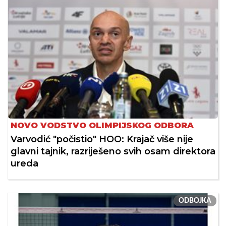
NOVO VODSTVO OLIMPIJSKOG ODBORA
Varvodić "počistio" HOO: Krajač više nije
glavni tajnik, razriješeno svih osam direktora
ureda
ODBOJKA