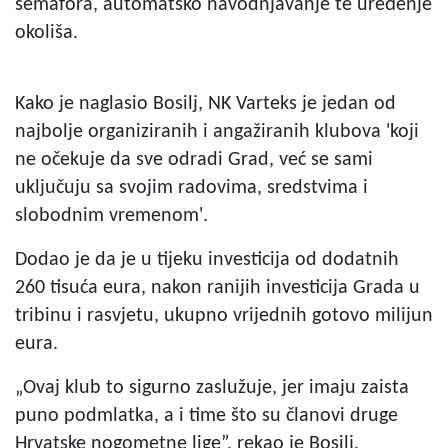
semafora, automatsko navodnjavanje te uređenje
okoliša.
Kako je naglasio Bosilj, NK Varteks je jedan od
najbolje organiziranih i angažiranih klubova 'koji
ne očekuje da sve odradi Grad, već se sami
uključuju sa svojim radovima, sredstvima i
slobodnim vremenom'.
Dodao je da je u tijeku investicija od dodatnih
260 tisuća eura, nakon ranijih investicija Grada u
tribinu i rasvjetu, ukupno vrijednih gotovo milijun
eura.
„Ovaj klub to sigurno zaslužuje, jer imaju zaista
puno podmlatka, a i time što su članovi druge
Hrvatske nogometne lige”, rekao je Bosilj.