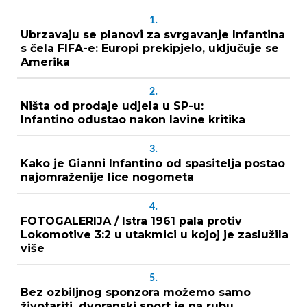
1.
Ubrzavaju se planovi za svrgavanje Infantina
s čela FIFA-e: Europi prekipjelo, uključuje se
Amerika
2.
Ništa od prodaje udjela u SP-u:
Infantino odustao nakon lavine kritika
3.
Kako je Gianni Infantino od spasitelja postao
najomraženije lice nogometa
4.
FOTOGALERIJA / Istra 1961 pala protiv
Lokomotive 3:2 u utakmici u kojoj je zaslužila
više
5.
Bez ozbiljnog sponzora možemo samo
životariti, dvoranski sport je na rubu