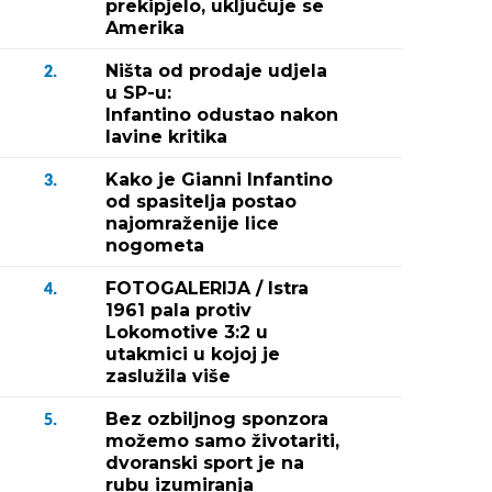
prekipjelo, uključuje se
Amerika
Ništa od prodaje udjela
2.
u SP-u:
Infantino odustao nakon
lavine kritika
Kako je Gianni Infantino
3.
od spasitelja postao
najomraženije lice
nogometa
FOTOGALERIJA / Istra
4.
1961 pala protiv
Lokomotive 3:2 u
utakmici u kojoj je
zaslužila više
Bez ozbiljnog sponzora
5.
možemo samo životariti,
dvoranski sport je na
rubu izumiranja