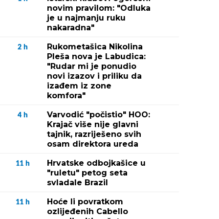
novim pravilom: "Odluka
je u najmanju ruku
nakaradna"
Rukometašica Nikolina
2
h
Pleša nova je Labudica:
"Rudar mi je ponudio
novi izazov i priliku da
izađem iz zone
komfora"
Varvodić "počistio" HOO:
4
h
Krajač više nije glavni
tajnik, razriješeno svih
osam direktora ureda
Hrvatske odbojkašice u
11
h
"ruletu" petog seta
svladale Brazil
Hoće li povratkom
11
h
ozlijeđenih Cabello