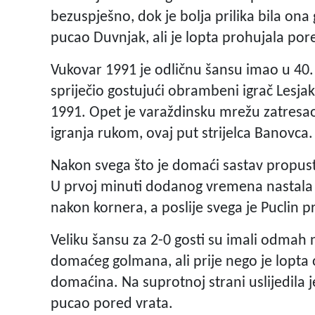
bezuspješno, dok je bolja prilika bila ona
pucao Duvnjak, ali je lopta prohujala po
Vukovar 1991 je odličnu šansu imao u 40. 
spriječio gostujući obrambeni igrač Lesj
1991. Opet je varaždinsku mrežu zatresao B
igranja rukom, ovaj put strijelca Banovca.
Nakon svega što je domaći sastav propust
U prvoj minuti dodanog vremena nastala
nakon kornera, a poslije svega je Puclin 
Veliku šansu za 2-0 gosti su imali odmah n
domaćeg golmana, ali prije nego je lopta o
domaćina. Na suprotnoj strani uslijedila j
pucao pored vrata.