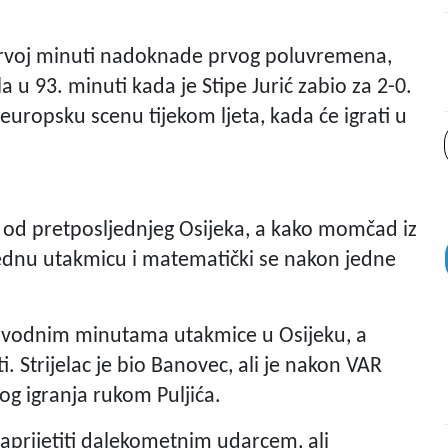
 prvoj minuti nadoknade prvog poluvremena,
a u 93. minuti kada je Stipe Jurić zabio za 2-0.
europsku scenu tijekom ljeta, kada će igrati u
n od pretposljednjeg Osijeka, a kako momčad iz
ednu utakmicu i matematički se nakon jedne
 uvodnim minutama utakmice u Osijeku, a
 Strijelac je bio Banovec, ali je nakon VAR
g igranja rukom Puljića.
prijetiti dalekometnim udarcem, ali