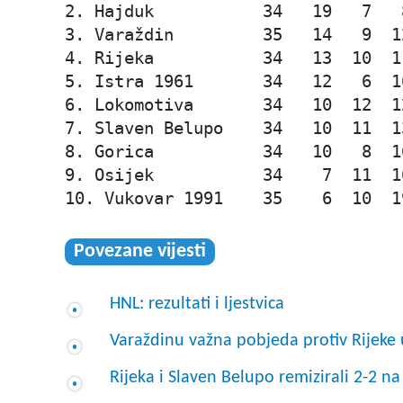
2. Hajduk           34   19   7   
3. Varaždin         35   14   9  1
4. Rijeka           34   13  10  1
5. Istra 1961       34   12   6  1
6. Lokomotiva       34   10  12  1
7. Slaven Belupo    34   10  11  1
8. Gorica           34   10   8  1
9. Osijek           34    7  11  1
10. Vukovar 1991    35    6  10  1
Povezane vijesti
HNL: rezultati i ljestvica
Varaždinu važna pobjeda protiv Rijeke
Rijeka i Slaven Belupo remizirali 2-2 