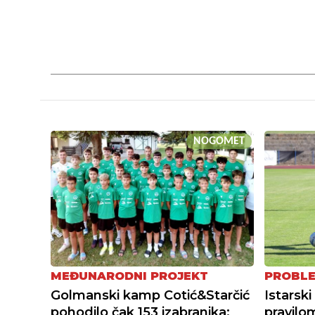
NOGOMET
MEĐUNARODNI PROJEKT
PROBLE
Golmanski kamp Cotić&Starčić
Istarsk
pohodilo čak 153 izabranika:
pravilo