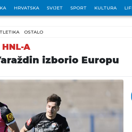
IKA
HRVATSKA
SVIJET
SPORT
KULTURA
LI
TLETIKA
OSTALO
 HNL-A
Varaždin izborio Europu