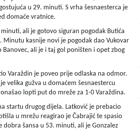
 gostujuća u 29. minuti. S vrha šesnaesterca je
red domaće vratnice.
minuti, ali je gotovo siguran pogodak Butića
ak. Minutu kasnije novi je pogodak dao Vukovar
anovec, ali je i taj gol poništen i opet zbog
io Varaždin je poveo prije odlaska na odmor.
 je velika gužva u domaćem šesnaestercu
pronašao lopti put do mreže za 1-0 Varaždina.
a startu drugog dijela. Latković je prebacio
tišla u mrežu reagirao je Čabrajić te spasio
e dobra šansa u 53. minuti, ali je Gonzalez