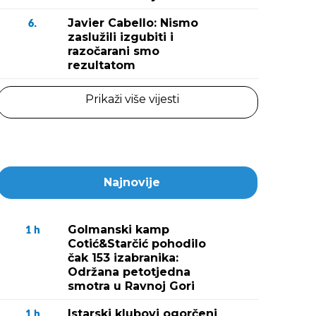
Javier Cabello: Nismo
6.
zaslužili izgubiti i
razočarani smo
rezultatom
Prikaži više vijesti
Najnovije
Golmanski kamp
1
h
Cotić&Starčić pohodilo
čak 153 izabranika:
Održana petotjedna
smotra u Ravnoj Gori
Istarski klubovi ogorčeni
1
h