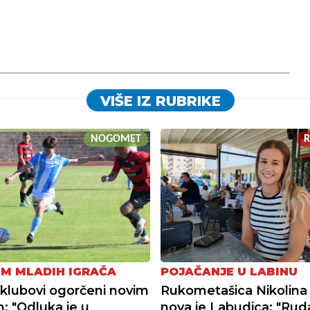
VIŠE IZ RUBRIKE
NOGOMET
M MLADIH IGRAČA
POJAČANJE U LABINU
i klubovi ogorčeni novim
Rukometašica Nikolina
m: "Odluka je u
nova je Labudica: "Ruda