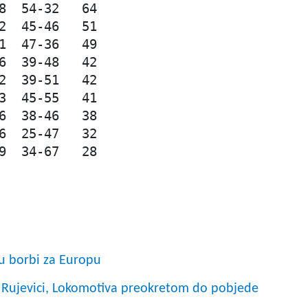
8  54-32   64

2  45-46   51

1  47-36   49

6  39-48   42

2  39-51   42

3  45-55   41

6  38-46   38

6  25-47   32

9  34-67   28
 u borbi za Europu
na Rujevici, Lokomotiva preokretom do pobjede