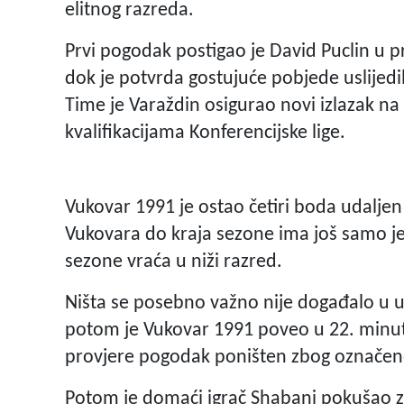
elitnog razreda.
Prvi pogodak postigao je David Puclin u
dok je potvrda gostujuće pobjede uslijedil
Time je Varaždin osigurao novi izlazak na 
kvalifikacijama Konferencijske lige.
Vukovar 1991 je ostao četiri boda udalje
Vukovara do kraja sezone ima još samo j
sezone vraća u niži razred.
Ništa se posebno važno nije događalo u
potom je Vukovar 1991 poveo u 22. minuti.
provjere pogodak poništen zbog označeno
Potom je domaći igrač Shabani pokušao za