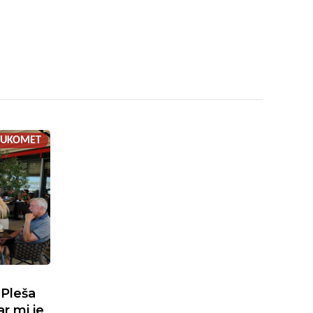
RUKOMET
 Pleša
r mi je