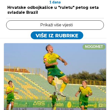
1
dana
Hrvatske odbojkašice u "ruletu" petog seta
svladale Brazil
Prikaži više vijesti
VIŠE IZ RUBRIKE
NOGOMET