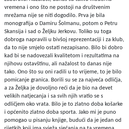
vremena i ono što ne postoji na društvenim
mrežama nije se niti dogodilo. Prva je bila
monografija o Damiru Šolmanu, potom o Petru
Skansija i sad o Željku Jerkovu. Toliko su toga
dobroga napravili u bivšoj reprezentaciji i za klub,
da to nije smjelo ostati nezapisano. Bilo bi dobro
kad bi se nadovezali kvalitetom i rezultatima na
njihovu ostavštinu, ali nažalost to danas nije
tako. Ono što su oni radili u to vrijeme, to je bilo
pomicanje granica. Borili su se za najveća odličja,
a za Željka je dovoljno reći da je bio na devet
velikih natjecanja i sa svih njih vratio se s
odličjem oko vrata. Bilo je to zlatno doba košarke
i općenito zlatno doba sporta. Jako mi je puno
pomogao u pisanju knjige, budući da je jedan od
rijetkih koji ima svježa sjećanja na ta vremena.