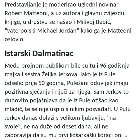
Predstavljanje je moderirao ugledni novinar
Robert Matteoni, a uz autora i glavnu zvijezdu
knjige, u društvu se našao i Milivoj Bebić,
"vaterpolski Michael Jordan" kako ga je Matteoni
oslovio.
Istarski Dalmatinac
Među brojnom publikom bile su tu i 96-godišnja
majka i sestra Željka Jerkova. Iako je iz Pule
odselio prije 50 godina, Puležani oduvijek imaju
pozitivna sjećanja i riječi za njega. Sam Jerkov to
duhovito pojašnjava da je iz Pule otišao kao
mladić, te se nije uspio s nikim posvađati. U Pulu
Jerkov danas dolazi s velikom ljubavlju, "na
svoje", ne na duže od deset dana, ali ne
zaboravlja da su mu prvi košarkaški koraci oni u