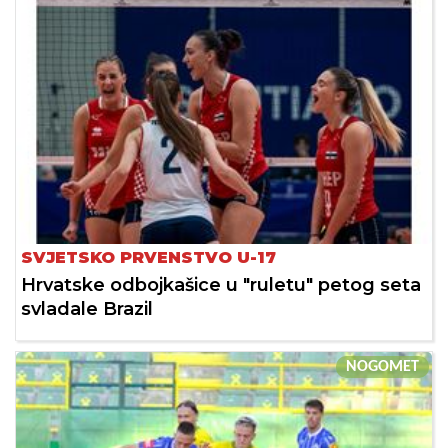
SVJETSKO PRVENSTVO U-17
Hrvatske odbojkašice u "ruletu" petog seta
svladale Brazil
NOGOMET