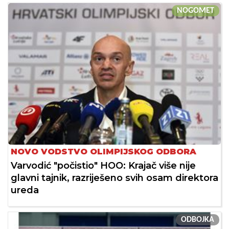
NOGOMET
NOVO VODSTVO OLIMPIJSKOG ODBORA
Varvodić "počistio" HOO: Krajač više nije
glavni tajnik, razriješeno svih osam direktora
ureda
ODBOJKA