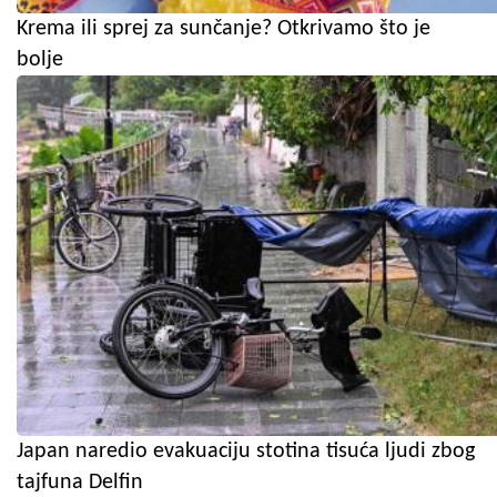
Krema ili sprej za sunčanje? Otkrivamo što je
bolje
Japan naredio evakuaciju stotina tisuća ljudi zbog
tajfuna Delfin