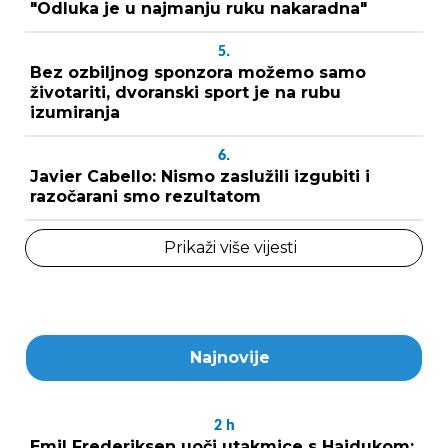
"Odluka je u najmanju ruku nakaradna"
5.
Bez ozbiljnog sponzora možemo samo
životariti, dvoranski sport je na rubu
izumiranja
6.
Javier Cabello: Nismo zaslužili izgubiti i
razočarani smo rezultatom
Prikaži više vijesti
Najnovije
2
h
Emil Frederiksen uoči utakmice s Hajdukom: