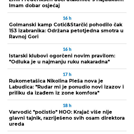
Imam dobar osjećaj
16
h
Golmanski kamp Cotić&Starčić pohodilo čak
153 izabranika: Održana petotjedna smotra u
Ravnoj Gori
16
h
Istarski klubovi ogorčeni novim pravilom:
"Odluka je u najmanju ruku nakaradna"
17
h
Rukometašica Nikolina Pleša nova je
Labudica: "Rudar mi je ponudio novi izazov i
priliku da izađem iz zone komfora"
18
h
Varvodić "počistio" HOO: Krajač više nije
glavni tajnik, razriješeno svih osam direktora
ureda