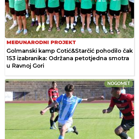
MEĐUNARODNI PROJEKT
Golmanski kamp Cotić&Starčić pohodilo čak
153 izabranika: Održana petotjedna smotra
u Ravnoj Gori
NOGOMET