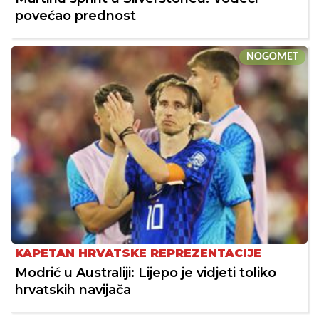
povećao prednost
NOGOMET
KAPETAN HRVATSKE REPREZENTACIJE
Modrić u Australiji: Lijepo je vidjeti toliko
hrvatskih navijača