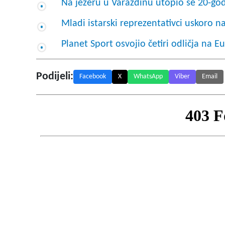
Na jezeru u Varaždinu utopio se 20-god
Mladi istarski reprezentativci uskoro n
Planet Sport osvojio četiri odličja na
Podijeli:
Facebook
X
WhatsApp
Viber
Email