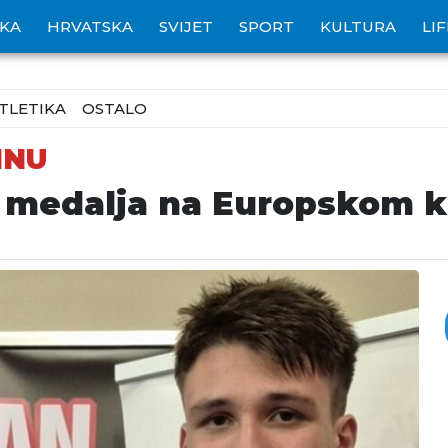
IKA
HRVATSKA
SVIJET
SPORT
KULTURA
LI
TLETIKA
OSTALO
INU
8 medalja na Europskom 