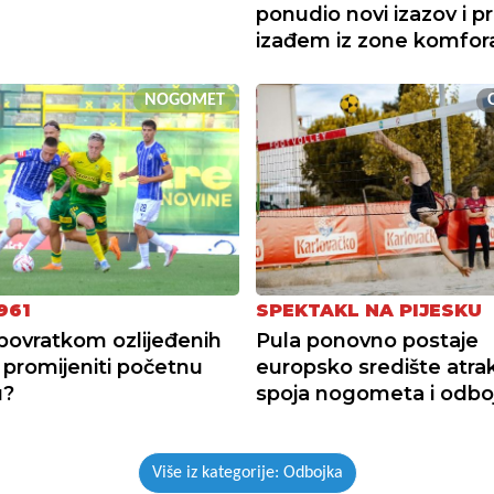
ponudio novi izazov i pr
izađem iz zone komfor
NOGOMET
961
SPEKTAKL NA PIJESKU
 povratkom ozlijeđenih
Pula ponovno postaje
 promijeniti početnu
europsko središte atra
u?
spoja nogometa i odbo
Više iz kategorije: Odbojka