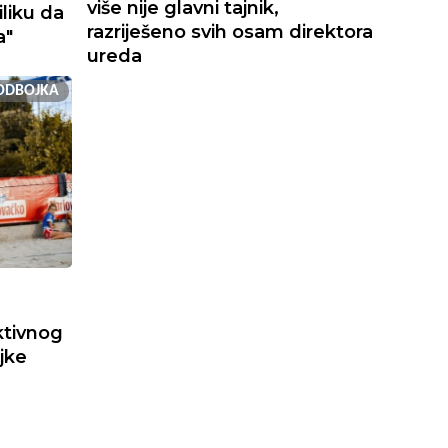
više nije glavni tajnik,
iliku da
razriješeno svih osam direktora
a"
ureda
ODBOJKA
ktivnog
jke