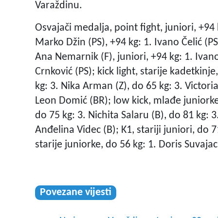
Varaždinu.
Osvajači medalja, point fight, juniori, +94 k
Marko Džin (PS), +94 kg: 1. Ivano Čelić (PS)
Ana Nemarnik (F), juniori, +94 kg: 1. Ivano
Crnković (PS); kick light, starije kadetkinj
kg: 3. Nika Arman (Z), do 65 kg: 3. Victoria
Leon Domić (BR); low kick, mlađe juniorke, 
do 75 kg: 3. Nichita Salaru (B), do 81 kg: 
Anđelina Videc (B); K1, stariji juniori, do 7
starije juniorke, do 56 kg: 1. Doris Suvaja
Povezane vijesti