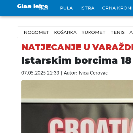
PULA
ISTRA
CRNA KRON
NOGOMET
KOŠARKA
RUKOMET
TENIS
A
NATJECANJE U VARAŽD
Istarskim borcima 1
07.05.2025 21:33
| Autor: Ivica Cerovac