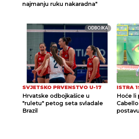
najmanju ruku nakaradna"
ODBOJKA
SVJETSKO PRVENSTVO U-17
ISTRA 1
Hrvatske odbojkašice u
Hoće li
"ruletu" petog seta svladale
Cabello
Brazil
postav