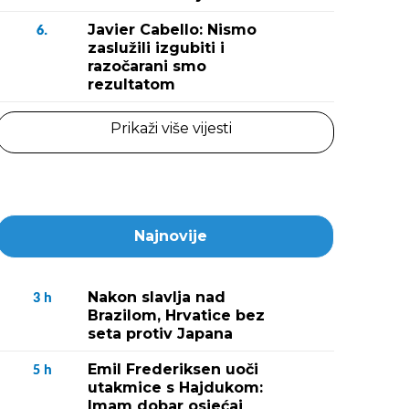
Javier Cabello: Nismo
6.
zaslužili izgubiti i
razočarani smo
rezultatom
Prikaži više vijesti
Najnovije
Nakon slavlja nad
3
h
Brazilom, Hrvatice bez
seta protiv Japana
Emil Frederiksen uoči
5
h
utakmice s Hajdukom:
Imam dobar osjećaj