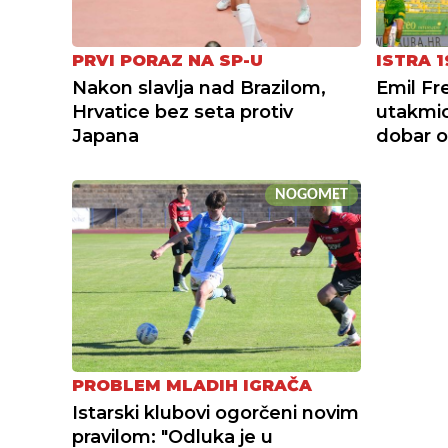
PRVI PORAZ NA SP-U
ISTRA 1
Nakon slavlja nad Brazilom,
Emil Fr
Hrvatice bez seta protiv
utakmi
Japana
dobar o
NOGOMET
PROBLEM MLADIH IGRAČA
Istarski klubovi ogorčeni novim
pravilom: "Odluka je u