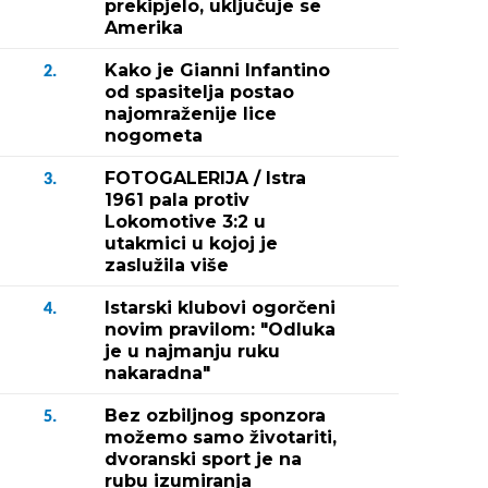
prekipjelo, uključuje se
Amerika
Kako je Gianni Infantino
2.
od spasitelja postao
najomraženije lice
nogometa
FOTOGALERIJA / Istra
3.
1961 pala protiv
Lokomotive 3:2 u
utakmici u kojoj je
zaslužila više
Istarski klubovi ogorčeni
4.
novim pravilom: "Odluka
je u najmanju ruku
nakaradna"
Bez ozbiljnog sponzora
5.
možemo samo životariti,
dvoranski sport je na
rubu izumiranja