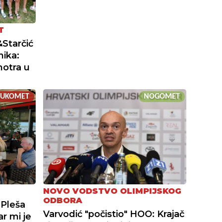
T
Starčić
nika:
otra u
RUKOMET
NOGOMET
NOVO VODSTVO OLIMPIJSKOG
ODBORA
 Pleša
Varvodić "počistio" HOO: Krajač
r mi je