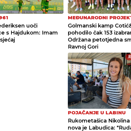
961
MEĐUNARODNI PROJEK
ederiksen uoči
Golmanski kamp Cotić&
ce s Hajdukom: Imam
pohodilo čak 153 izabra
sjećaj
Održana petotjedna sm
Ravnoj Gori
POJAČANJE U LABINU
Rukometašica Nikolina
nova je Labudica: "Ruda