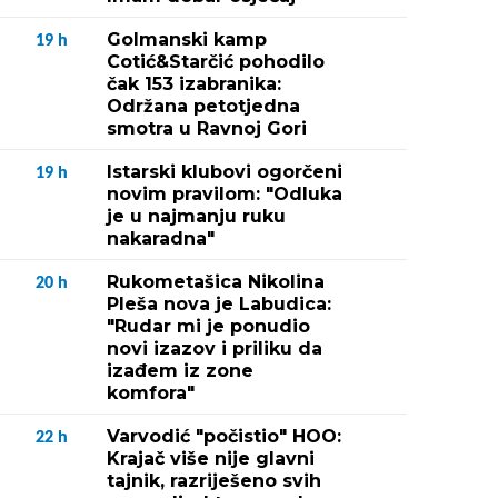
Golmanski kamp
19
h
Cotić&Starčić pohodilo
čak 153 izabranika:
Održana petotjedna
smotra u Ravnoj Gori
Istarski klubovi ogorčeni
19
h
novim pravilom: "Odluka
je u najmanju ruku
nakaradna"
Rukometašica Nikolina
20
h
Pleša nova je Labudica:
"Rudar mi je ponudio
novi izazov i priliku da
izađem iz zone
komfora"
Varvodić "počistio" HOO:
22
h
Krajač više nije glavni
tajnik, razriješeno svih