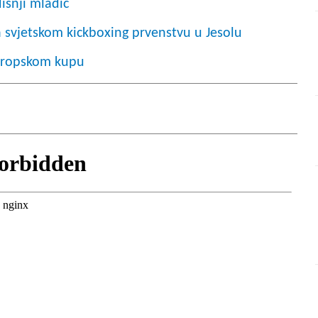
išnji mladić
a svjetskom kickboxing prvenstvu u Jesolu
 Europskom kupu