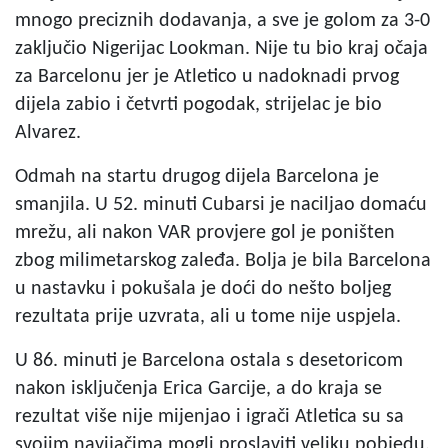
mnogo preciznih dodavanja, a sve je golom za 3-0
zaključio Nigerijac Lookman. Nije tu bio kraj očaja
za Barcelonu jer je Atletico u nadoknadi prvog
dijela zabio i četvrti pogodak, strijelac je bio
Alvarez.
Odmah na startu drugog dijela Barcelona je
smanjila. U 52. minuti Cubarsi je naciljao domaću
mrežu, ali nakon VAR provjere gol je poništen
zbog milimetarskog zaleđa. Bolja je bila Barcelona
u nastavku i pokušala je doći do nešto boljeg
rezultata prije uzvrata, ali u tome nije uspjela.
U 86. minuti je Barcelona ostala s desetoricom
nakon isključenja Erica Garcije, a do kraja se
rezultat više nije mijenjao i igrači Atletica su sa
svojim navijačima mogli proslaviti veliku pobjedu.