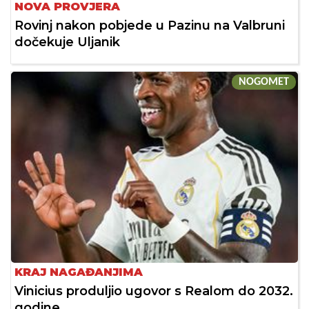
NOVA PROVJERA
Rovinj nakon pobjede u Pazinu na Valbruni
dočekuje Uljanik
NOGOMET
KRAJ NAGAĐANJIMA
Vinicius produljio ugovor s Realom do 2032.
godine