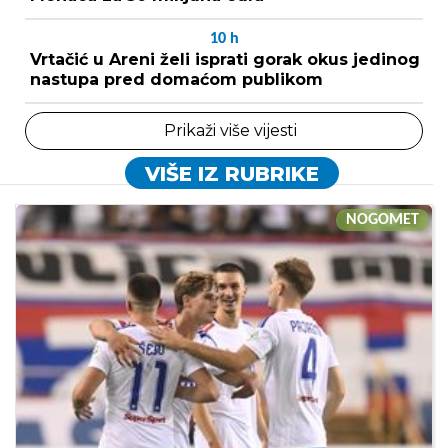
10
h
Vrtačić u Areni želi isprati gorak okus jedinog
nastupa pred domaćom publikom
Prikaži više vijesti
VIŠE IZ RUBRIKE
NOGOMET