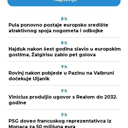
8
h
Pula ponovno postaje europsko središte
atraktivnog spoja nogometa i odbojke
8
h
Hajduk nakon šest godina slavio u europskim
gostima, Žalgirisu zabio pet golova
9
h
Rovinj nakon pobjede u Pazinu na Valbruni
dočekuje Uljanik
9
h
Vinicius produljio ugovor s Realom do 2032.
godine
9
h
PSG doveo francuskog reprezentativca iz
Monaca za 50 milijuna eura