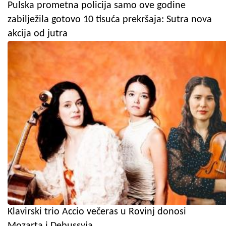
Pulska prometna policija samo ove godine
zabilježila gotovo 10 tisuća prekršaja: Sutra nova
akcija od jutra
Klavirski trio Accio večeras u Rovinj donosi
Mozarta i Debussyja