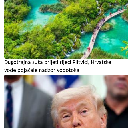
Dugotrajna suša prijeti rijeci Plitvici, Hrvatske
vode pojačale nadzor vodotoka