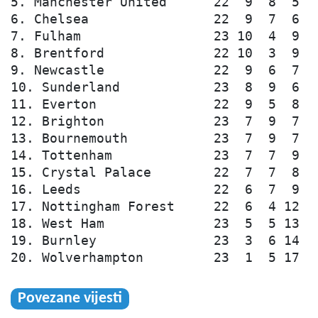
5. Manchester United      22  9  8  5  3
6. Chelsea                22  9  7  6  3
7. Fulham                 23 10  4  9  3
8. Brentford              22 10  3  9  3
9. Newcastle              22  9  6  7  3
10. Sunderland            23  8  9  6  2
11. Everton               22  9  5  8  2
12. Brighton              23  7  9  7  3
13. Bournemouth           23  7  9  7  3
14. Tottenham             23  7  7  9  3
15. Crystal Palace        22  7  7  8  2
16. Leeds                 22  6  7  9  3
17. Nottingham Forest     22  6  4 12  2
18. West Ham              23  5  5 13  2
19. Burnley               23  3  6 14  2
20. Wolverhampton         23  1  5 17  
Povezane vijesti