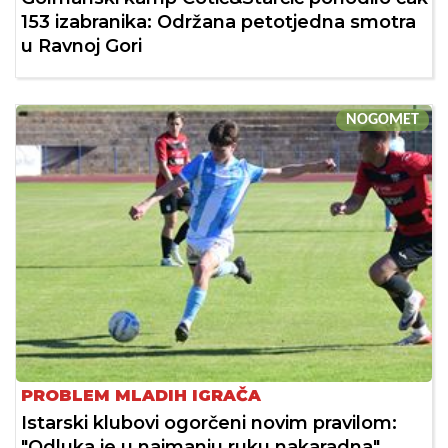
153 izabranika: Održana petotjedna smotra
u Ravnoj Gori
NOGOMET
PROBLEM MLADIH IGRAČA
Istarski klubovi ogorčeni novim pravilom:
"Odluka je u najmanju ruku nakaradna"