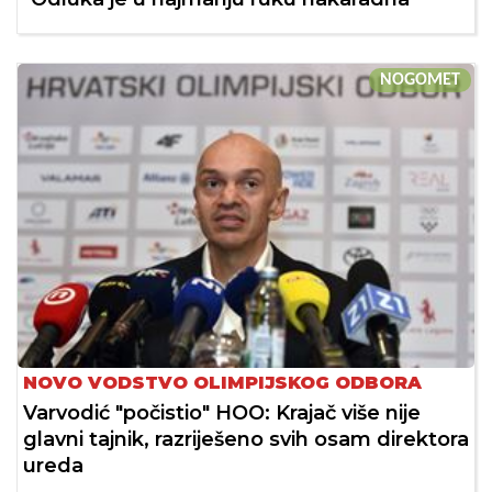
NOGOMET
NOVO VODSTVO OLIMPIJSKOG ODBORA
Varvodić "počistio" HOO: Krajač više nije
glavni tajnik, razriješeno svih osam direktora
ureda