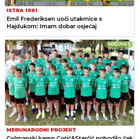
ISTRA 1961
Emil Frederiksen uoči utakmice s
Hajdukom: Imam dobar osjećaj
NOGOMET
MEĐUNARODNI PROJEKT
Golmanski kamp Cotić&Starčić pohodilo čak