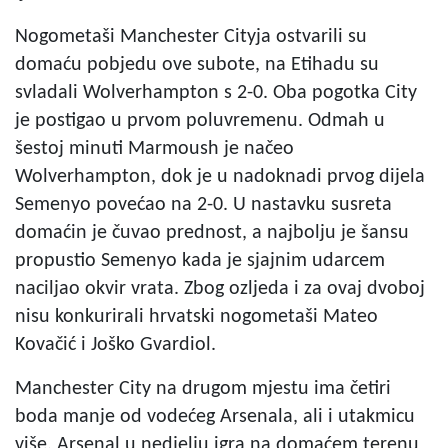
Nogometaši Manchester Cityja ostvarili su
domaću pobjedu ove subote, na Etihadu su
svladali Wolverhampton s 2-0. Oba pogotka City
je postigao u prvom poluvremenu. Odmah u
šestoj minuti Marmoush je načeo
Wolverhampton, dok je u nadoknadi prvog dijela
Semenyo povećao na 2-0. U nastavku susreta
domaćin je čuvao prednost, a najbolju je šansu
propustio Semenyo kada je sjajnim udarcem
naciljao okvir vrata. Zbog ozljeda i za ovaj dvoboj
nisu konkurirali hrvatski nogometaši Mateo
Kovačić i Joško Gvardiol.
Manchester City na drugom mjestu ima četiri
boda manje od vodećeg Arsenala, ali i utakmicu
više. Arsenal u nedjelju igra na domaćem terenu