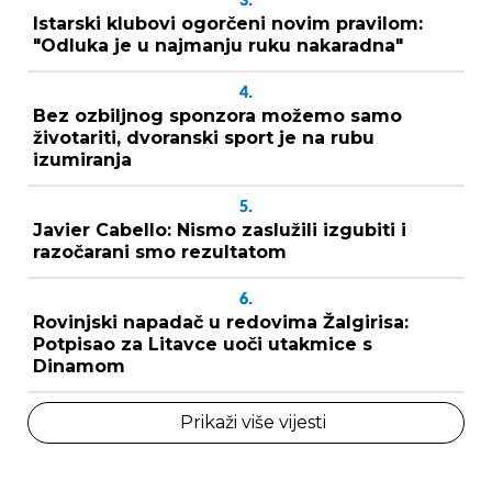
3.
Istarski klubovi ogorčeni novim pravilom:
"Odluka je u najmanju ruku nakaradna"
4.
Bez ozbiljnog sponzora možemo samo
životariti, dvoranski sport je na rubu
izumiranja
5.
Javier Cabello: Nismo zaslužili izgubiti i
razočarani smo rezultatom
6.
Rovinjski napadač u redovima Žalgirisa:
Potpisao za Litavce uoči utakmice s
Dinamom
Prikaži više vijesti