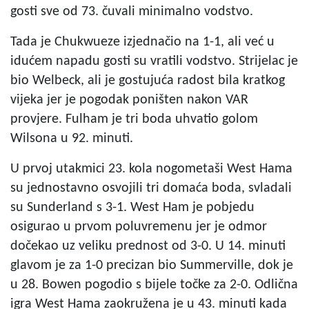
gosti sve od 73. čuvali minimalno vodstvo.
Tada je Chukwueze izjednačio na 1-1, ali već u
idućem napadu gosti su vratili vodstvo. Strijelac je
bio Welbeck, ali je gostujuća radost bila kratkog
vijeka jer je pogodak poništen nakon VAR
provjere. Fulham je tri boda uhvatio golom
Wilsona u 92. minuti.
U prvoj utakmici 23. kola nogometaši West Hama
su jednostavno osvojili tri domaća boda, svladali
su Sunderland s 3-1. West Ham je pobjedu
osigurao u prvom poluvremenu jer je odmor
dočekao uz veliku prednost od 3-0. U 14. minuti
glavom je za 1-0 precizan bio Summerville, dok je
u 28. Bowen pogodio s bijele točke za 2-0. Odlična
igra West Hama zaokružena je u 43. minuti kada