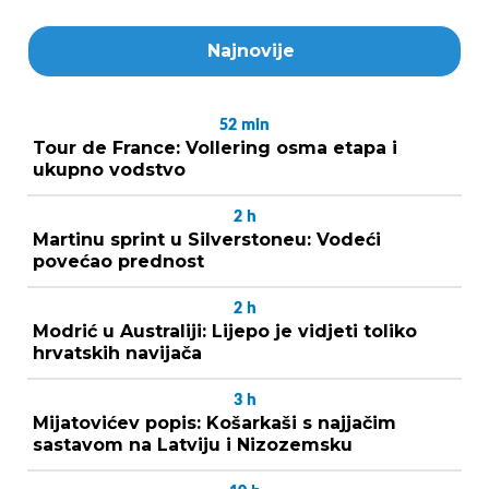
Najnovije
52
min
Tour de France: Vollering osma etapa i
ukupno vodstvo
2
h
Martinu sprint u Silverstoneu: Vodeći
povećao prednost
2
h
Modrić u Australiji: Lijepo je vidjeti toliko
hrvatskih navijača
3
h
Mijatovićev popis: Košarkaši s najjačim
sastavom na Latviju i Nizozemsku