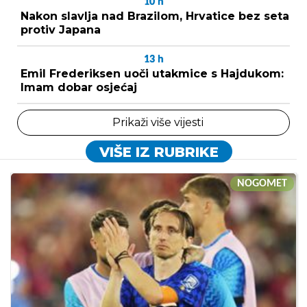
10
h
Nakon slavlja nad Brazilom, Hrvatice bez seta
protiv Japana
13
h
Emil Frederiksen uoči utakmice s Hajdukom:
Imam dobar osjećaj
Prikaži više vijesti
VIŠE IZ RUBRIKE
NOGOMET