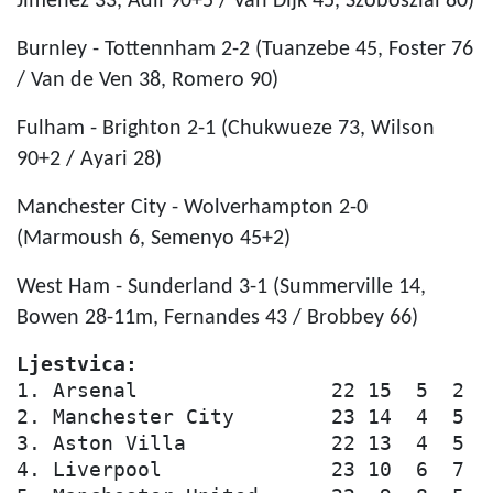
Jimenez 33, Adli 90+5 / Van Dijk 45, Szoboszlai 80)
Burnley - Tottennham 2-2 (Tuanzebe 45, Foster 76
/ Van de Ven 38, Romero 90)
Fulham - Brighton 2-1 (Chukwueze 73, Wilson
90+2 / Ayari 28)
Manchester City - Wolverhampton 2-0
(Marmoush 6, Semenyo 45+2)
West Ham - Sunderland 3-1 (Summerville 14,
Bowen 28-11m, Fernandes 43 / Brobbey 66)
Ljestvica:
1. Arsenal                22 15  5  2  4
2. Manchester City        23 14  4  5  4
3. Aston Villa            22 13  4  5  3
4. Liverpool              23 10  6  7  3