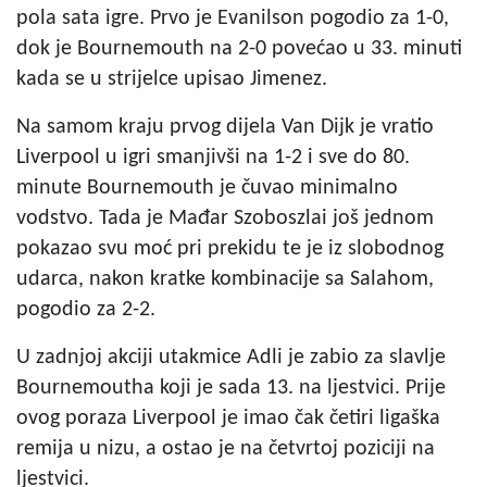
pola sata igre. Prvo je Evanilson pogodio za 1-0,
dok je Bournemouth na 2-0 povećao u 33. minuti
kada se u strijelce upisao Jimenez.
Na samom kraju prvog dijela Van Dijk je vratio
Liverpool u igri smanjivši na 1-2 i sve do 80.
minute Bournemouth je čuvao minimalno
vodstvo. Tada je Mađar Szoboszlai još jednom
pokazao svu moć pri prekidu te je iz slobodnog
udarca, nakon kratke kombinacije sa Salahom,
pogodio za 2-2.
U zadnjoj akciji utakmice Adli je zabio za slavlje
Bournemoutha koji je sada 13. na ljestvici. Prije
ovog poraza Liverpool je imao čak četiri ligaška
remija u nizu, a ostao je na četvrtoj poziciji na
ljestvici.