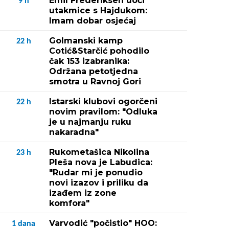
Emil Frederiksen uoči
9
h
utakmice s Hajdukom:
Imam dobar osjećaj
Golmanski kamp
22
h
Cotić&Starčić pohodilo
čak 153 izabranika:
Održana petotjedna
smotra u Ravnoj Gori
Istarski klubovi ogorčeni
22
h
novim pravilom: "Odluka
je u najmanju ruku
nakaradna"
Rukometašica Nikolina
23
h
Pleša nova je Labudica:
"Rudar mi je ponudio
novi izazov i priliku da
izađem iz zone
komfora"
Varvodić "počistio" HOO:
1
dana