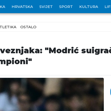
IKA
HRVATSKA
SVIJET
SPORT
KULTURA
LI
TLETIKA
OSTALO
veznjaka: "Modrić suigrače
mpioni"