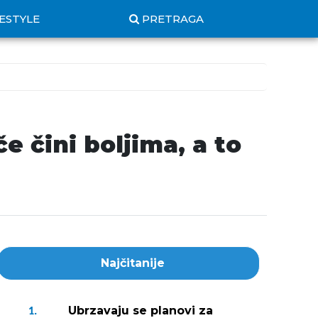
FESTYLE
PRETRAGA
 čini boljima, a to
Najčitanije
Ubrzavaju se planovi za
1.