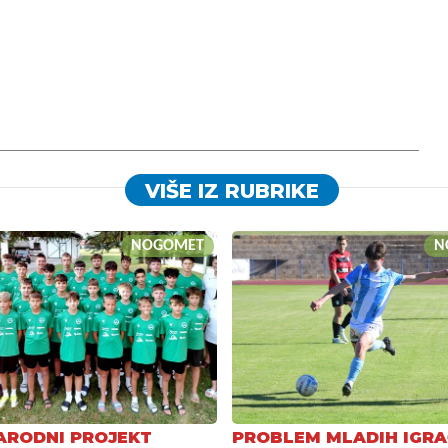
VIŠE IZ RUBRIKE
NOGOMET
N
RODNI PROJEKT
PROBLEM MLADIH IGR