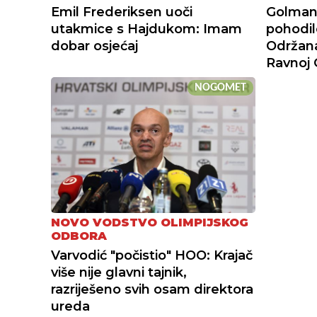
Emil Frederiksen uoči
Golmans
utakmice s Hajdukom: Imam
pohodil
dobar osjećaj
Održana
Ravnoj 
NOGOMET
NOVO VODSTVO OLIMPIJSKOG
ODBORA
Varvodić "počistio" HOO: Krajač
više nije glavni tajnik,
razriješeno svih osam direktora
ureda