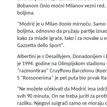
Bobanom činio moćni Milanov vezni red, i
boljima.
"Modrić je u Milan donio mirnoću. Samo v
boljima, odnosno da pružaju partije iznad
kako za mlade igrače, tako i za novake u ek
Gazzetta dello Sport".
Albertini je s Desaillyjem, Donadonijem i
je 1994. godine na Olimpijskom stadionu u
"razmontirao" Cruyffovu Barcelonu (Koeman
S "Rossonerima" je pet puta bio prvak Ital
"Ne možete očekivati da Modrić ima izdržl
svih 90 minuta. On ne treba juriti za pro
razliku. Njegovi suigrači samo se moraju o