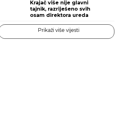
Krajač više nije glavni
tajnik, razriješeno svih
osam direktora ureda
Prikaži više vijesti