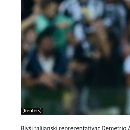
(Reuters)
Bivši talijanski reprezentativac Demetrio 