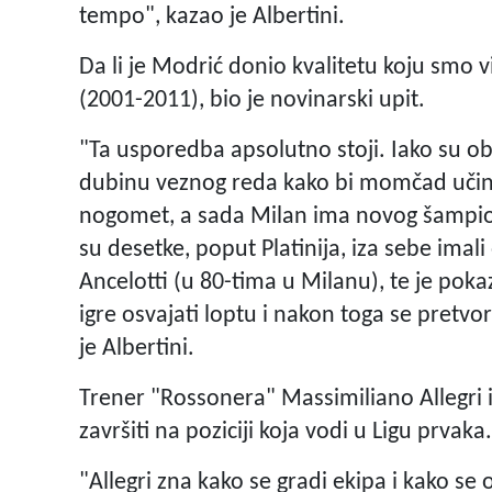
tempo", kazao je Albertini.
Da li je Modrić donio kvalitetu koju smo v
(2001-2011), bio je novinarski upit.
"Ta usporedba apsolutno stoji. Iako su obo
dubinu veznog reda kako bi momčad učinili
nogomet, a sada Milan ima novog šampiona 
su desetke, poput Platinija, iza sebe imali
Ancelotti (u 80-tima u Milanu), te je po
igre osvajati loptu i nakon toga se pretvor
je Albertini.
Trener "Rossonera" Massimiliano Allegri i d
završiti na poziciji koja vodi u Ligu prvaka.
"Allegri zna kako se gradi ekipa i kako se