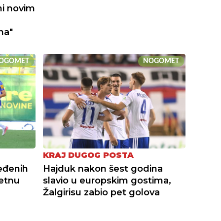
ni novim
na"
OGOMET
NOGOMET
KRAJ DUGOG POSTA
jeđenih
Hajduk nakon šest godina
četnu
slavio u europskim gostima,
Žalgirisu zabio pet golova