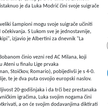
staknuo je da Luka Modrić čini svoje suigrače
eliki šampioni mogu svoje suigrače učiniti
 očekivanja. S Lukom sve je jednostavnije,
ipi", izjavio je Albertini za dnevnik "La
 Bobanom činio vezni red AC Milana, koji
 Ateni u finalu Lige prvaka
, Stoičkov, Romario), pobijedivši je s 4-0.
ije, te je dva puta osvojio europski naslov.
jivost 20-godišnjaka i da trči bez prestanaka
tivničkim igračima, Luka svojim nogama čini
tkrivati, a on će svojim dodavanjima diktirati