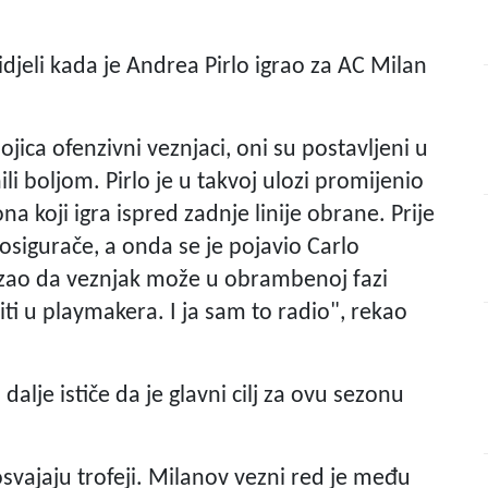
idjeli kada je Andrea Pirlo igrao za AC Milan
jica ofenzivni veznjaci, oni su postavljeni u
 boljom. Pirlo je u takvoj ulozi promijenio
koji igra ispred zadnje linije obrane. Prije
 osigurače, a onda se je pojavio Carlo
kazao da veznjak može u obrambenoj fazi
iti u playmakera. I ja sam to radio", rekao
alje ističe da je glavni cilj za ovu sezonu
 osvajaju trofeji. Milanov vezni red je među