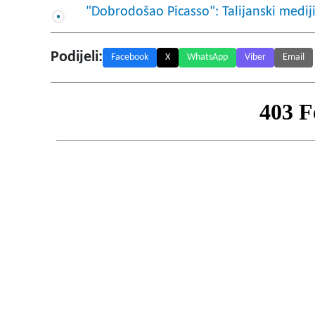
"Dobrodošao Picasso": Talijanski medi
Podijeli:
Facebook
X
WhatsApp
Viber
Email