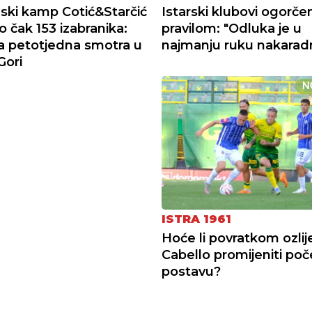
ki kamp Cotić&Starčić
Istarski klubovi ogorče
o čak 153 izabranika:
pravilom: "Odluka je u
 petotjedna smotra u
najmanju ruku nakarad
Gori
N
ISTRA 1961
Hoće li povratkom ozli
Cabello promijeniti po
postavu?