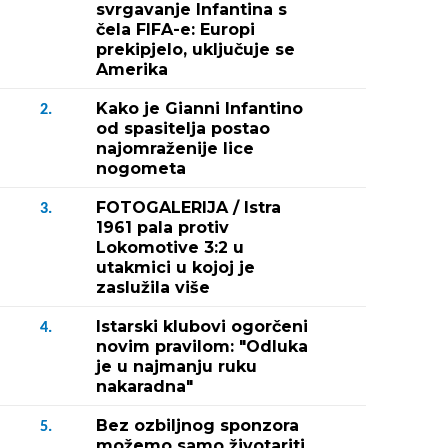
svrgavanje Infantina s
čela FIFA-e: Europi
prekipjelo, uključuje se
Amerika
Kako je Gianni Infantino
2.
od spasitelja postao
najomraženije lice
nogometa
FOTOGALERIJA / Istra
3.
1961 pala protiv
Lokomotive 3:2 u
utakmici u kojoj je
zaslužila više
Istarski klubovi ogorčeni
4.
novim pravilom: "Odluka
je u najmanju ruku
nakaradna"
Bez ozbiljnog sponzora
5.
možemo samo životariti,