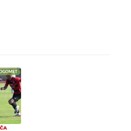
OGOMET
AČA