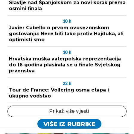
Slavlje nad Španjolskom za novi korak prema
osmini finala
10
h
Javier Cabello o prvom ovosezonskom
gostovanju: Neće biti lako protiv Hajduka, ali
optimisti smo
10
h
Hrvatska muška vaterpolska reprezentacija
do 16 godina plasirala se u finale Svjetskog
prvenstva
22
h
Tour de France: Vollering osma etapa i
ukupno vodstvo
Prikaži više vijesti
VIŠE IZ RUBRIKE