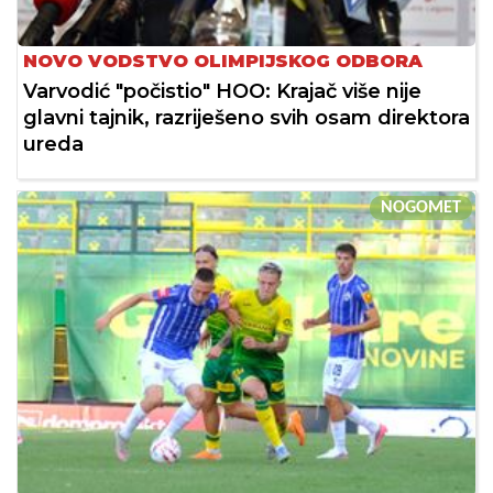
NOVO VODSTVO OLIMPIJSKOG ODBORA
Varvodić "počistio" HOO: Krajač više nije
glavni tajnik, razriješeno svih osam direktora
ureda
NOGOMET