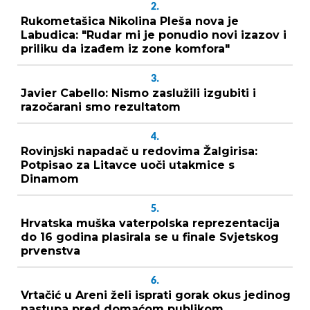
2.
Rukometašica Nikolina Pleša nova je
Labudica: "Rudar mi je ponudio novi izazov i
priliku da izađem iz zone komfora"
3.
Javier Cabello: Nismo zaslužili izgubiti i
razočarani smo rezultatom
4.
Rovinjski napadač u redovima Žalgirisa:
Potpisao za Litavce uoči utakmice s
Dinamom
5.
Hrvatska muška vaterpolska reprezentacija
do 16 godina plasirala se u finale Svjetskog
prvenstva
6.
Vrtačić u Areni želi isprati gorak okus jedinog
nastupa pred domaćom publikom