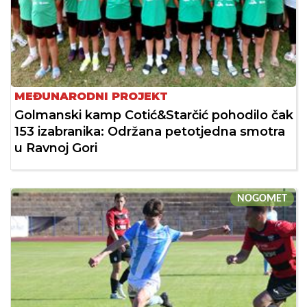
MEĐUNARODNI PROJEKT
Golmanski kamp Cotić&Starčić pohodilo čak
153 izabranika: Održana petotjedna smotra
u Ravnoj Gori
NOGOMET