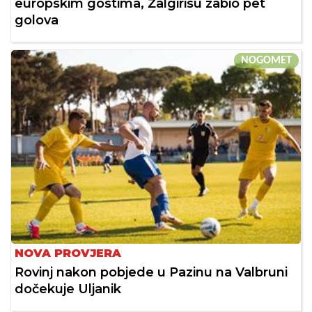
europskim gostima, Žalgirisu zabio pet
golova
NOGOMET
NOVA PROVJERA
Rovinj nakon pobjede u Pazinu na Valbruni
dočekuje Uljanik