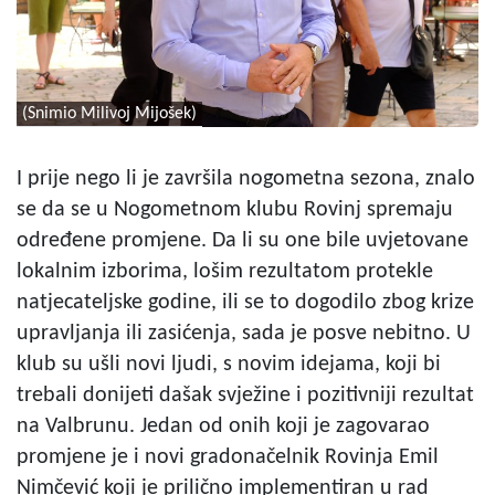
(Snimio Milivoj Mijošek)
I prije nego li je završila nogometna sezona, znalo
se da se u Nogometnom klubu Rovinj spremaju
određene promjene. Da li su one bile uvjetovane
lokalnim izborima, lošim rezultatom protekle
natjecateljske godine, ili se to dogodilo zbog krize
upravljanja ili zasićenja, sada je posve nebitno. U
klub su ušli novi ljudi, s novim idejama, koji bi
trebali donijeti dašak svježine i pozitivniji rezultat
na Valbrunu. Jedan od onih koji je zagovarao
promjene je i novi gradonačelnik Rovinja Emil
Nimčević koji je prilično implementiran u rad