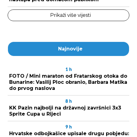
Prikaži više vijesti
Najnovije
1
h
FOTO / Mini maraton od Fratarskog otoka do
Bunarine: Vasilij Ploc obranio, Barbara Matika
do prvog naslova
8
h
KK Pazin najbolji na državnoj završnici 3x3
Sprite Cupa u Rijeci
9
h
Hrvatske odbojkašice upisale drugu pobjedu: