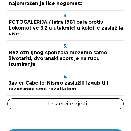
najomraženije lice nogometa
4.
FOTOGALERIJA / Istra 1961 pala protiv
Lokomotive 3:2 u utakmici u kojoj je zaslužila
više
5.
Bez ozbiljnog sponzora možemo samo
životariti, dvoranski sport je na rubu
izumiranja
6.
Javier Cabello: Nismo zaslužili izgubiti i
razočarani smo rezultatom
Prikaži više vijesti