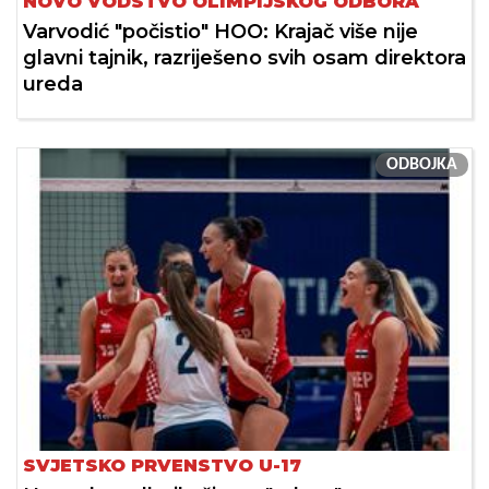
NOVO VODSTVO OLIMPIJSKOG ODBORA
Varvodić "počistio" HOO: Krajač više nije
glavni tajnik, razriješeno svih osam direktora
ureda
ODBOJKA
SVJETSKO PRVENSTVO U-17