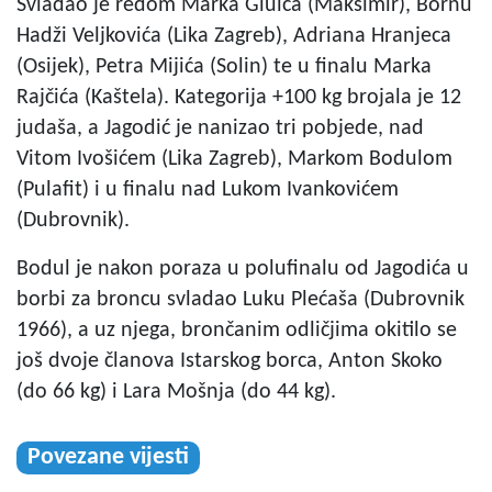
Svladao je redom Marka Gluića (Maksimir), Bornu
Hadži Veljkovića (Lika Zagreb), Adriana Hranjeca
(Osijek), Petra Mijića (Solin) te u finalu Marka
Rajčića (Kaštela). Kategorija +100 kg brojala je 12
judaša, a Jagodić je nanizao tri pobjede, nad
Vitom Ivošićem (Lika Zagreb), Markom Bodulom
(Pulafit) i u finalu nad Lukom Ivankovićem
(Dubrovnik).
Bodul je nakon poraza u polufinalu od Jagodića u
borbi za broncu svladao Luku Plećaša (Dubrovnik
1966), a uz njega, brončanim odličjima okitilo se
još dvoje članova Istarskog borca, Anton Skoko
(do 66 kg) i Lara Mošnja (do 44 kg).
Povezane vijesti