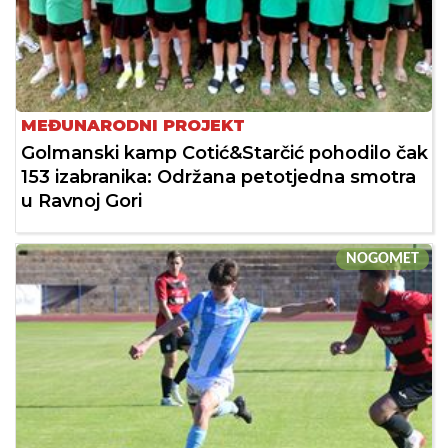
MEĐUNARODNI PROJEKT
Golmanski kamp Cotić&Starčić pohodilo čak
153 izabranika: Održana petotjedna smotra
u Ravnoj Gori
NOGOMET