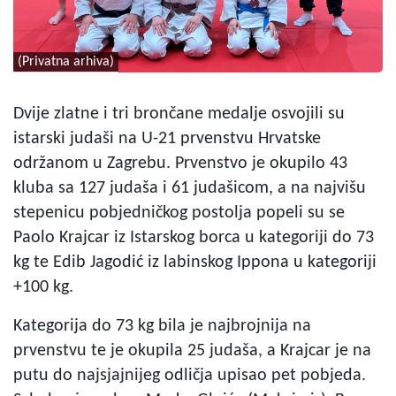
(Privatna arhiva)
Dvije zlatne i tri brončane medalje osvojili su
istarski judaši na U-21 prvenstvu Hrvatske
održanom u Zagrebu. Prvenstvo je okupilo 43
kluba sa 127 judaša i 61 judašicom, a na najvišu
stepenicu pobjedničkog postolja popeli su se
Paolo Krajcar iz Istarskog borca u kategoriji do 73
kg te Edib Jagodić iz labinskog Ippona u kategoriji
+100 kg.
Kategorija do 73 kg bila je najbrojnija na
prvenstvu te je okupila 25 judaša, a Krajcar je na
putu do najsjajnijeg odličja upisao pet pobjeda.