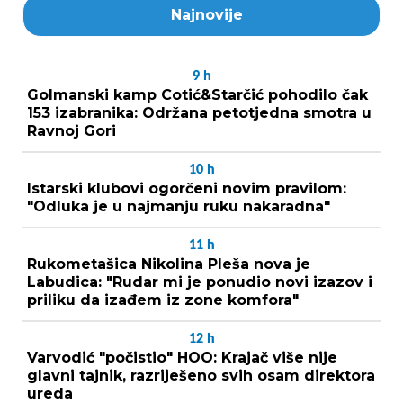
Najnovije
9
h
Golmanski kamp Cotić&Starčić pohodilo čak
153 izabranika: Održana petotjedna smotra u
Ravnoj Gori
10
h
Istarski klubovi ogorčeni novim pravilom:
"Odluka je u najmanju ruku nakaradna"
11
h
Rukometašica Nikolina Pleša nova je
Labudica: "Rudar mi je ponudio novi izazov i
priliku da izađem iz zone komfora"
12
h
Varvodić "počistio" HOO: Krajač više nije
glavni tajnik, razriješeno svih osam direktora
ureda