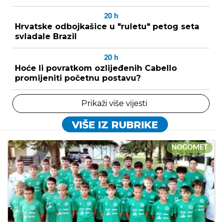
20
h
Hrvatske odbojkašice u "ruletu" petog seta
svladale Brazil
20
h
Hoće li povratkom ozlijeđenih Cabello
promijeniti početnu postavu?
Prikaži više vijesti
VIŠE IZ RUBRIKE
NOGOMET