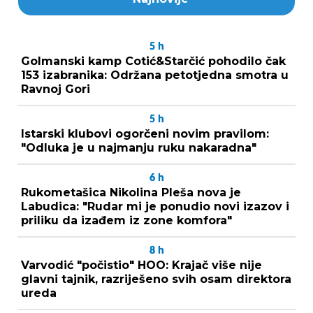
5
h
Golmanski kamp Cotić&Starčić pohodilo čak
153 izabranika: Održana petotjedna smotra u
Ravnoj Gori
5
h
Istarski klubovi ogorčeni novim pravilom:
"Odluka je u najmanju ruku nakaradna"
6
h
Rukometašica Nikolina Pleša nova je
Labudica: "Rudar mi je ponudio novi izazov i
priliku da izađem iz zone komfora"
8
h
Varvodić "počistio" HOO: Krajač više nije
glavni tajnik, razriješeno svih osam direktora
ureda