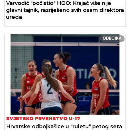
Varvodić "počistio" HOO: Krajač više nije
glavni tajnik, razriješeno svih osam direktora
ureda
ODBOJKA
SVJETSKO PRVENSTVO U-17
Hrvatske odbojkašice u "ruletu" petog seta