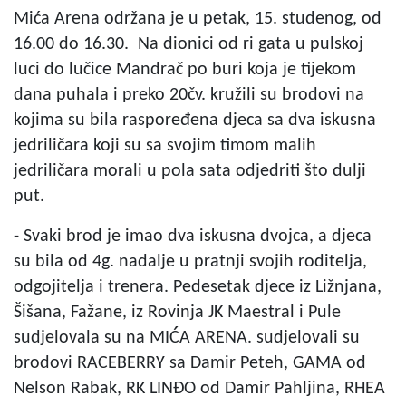
Mića Arena održana je u petak, 15. studenog, od
16.00 do 16.30. Na dionici od ri gata u pulskoj
luci do lučice Mandrač po buri koja je tijekom
dana puhala i preko 20čv. kružili su brodovi na
kojima su bila raspoređena djeca sa dva iskusna
jedriličara koji su sa svojim timom malih
jedriličara morali u pola sata odjedriti što dulji
put.
- Svaki brod je imao dva iskusna dvojca, a djeca
su bila od 4g. nadalje u pratnji svojih roditelja,
odgojitelja i trenera. Pedesetak djece iz Ližnjana,
Šišana, Fažane, iz Rovinja JK Maestral i Pule
sudjelovala su na MIĆA ARENA. sudjelovali su
brodovi RACEBERRY sa Damir Peteh, GAMA od
Nelson Rabak, RK LINĐO od Damir Pahljina, RHEA