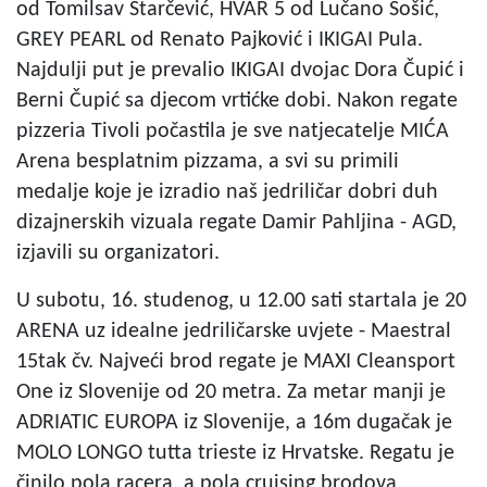
od Tomilsav Starčević, HVAR 5 od Lučano Sošić,
GREY PEARL od Renato Pajković i IKIGAI Pula.
Najdulji put je prevalio IKIGAI dvojac Dora Čupić i
Berni Čupić sa djecom vrtićke dobi. Nakon regate
pizzeria Tivoli počastila je sve natjecatelje MIĆA
Arena besplatnim pizzama, a svi su primili
medalje koje je izradio naš jedriličar dobri duh
dizajnerskih vizuala regate Damir Pahljina - AGD,
izjavili su organizatori.
U subotu, 16. studenog, u 12.00 sati startala je 20
ARENA uz idealne jedriličarske uvjete - Maestral
15tak čv. Najveći brod regate je MAXI Cleansport
One iz Slovenije od 20 metra. Za metar manji je
ADRIATIC EUROPA iz Slovenije, a 16m dugačak je
MOLO LONGO tutta trieste iz Hrvatske. Regatu je
činilo pola racera, a pola cruising brodova.