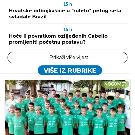
15
h
Hrvatske odbojkašice u "ruletu" petog seta
svladale Brazil
15
h
Hoće li povratkom ozlijeđenih Cabello
promijeniti početnu postavu?
Prikaži više vijesti
VIŠE IZ RUBRIKE
NOGOMET