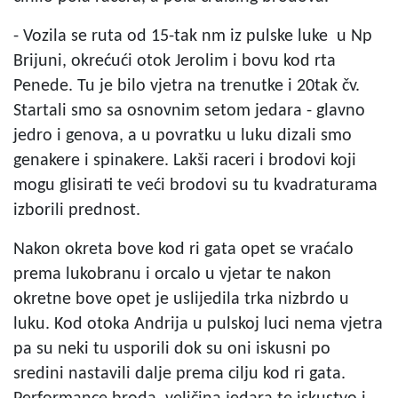
- Vozila se ruta od 15-tak nm iz pulske luke u Np
Brijuni, okrećući otok Jerolim i bovu kod rta
Penede. Tu je bilo vjetra na trenutke i 20tak čv.
Startali smo sa osnovnim setom jedara - glavno
jedro i genova, a u povratku u luku dizali smo
genakere i spinakere. Lakši raceri i brodovi koji
mogu glisirati te veći brodovi su tu kvadraturama
izborili prednost.
Nakon okreta bove kod ri gata opet se vraćalo
prema lukobranu i orcalo u vjetar te nakon
okretne bove opet je uslijedila trka nizbrdo u
luku. Kod otoka Andrija u pulskoj luci nema vjetra
pa su neki tu usporili dok su oni iskusni po
sredini nastavili dalje prema cilju kod ri gata.