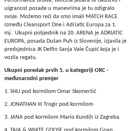
Performance broda, veličina jedara te iskustvo i
uigranost posade u manevrima je tu odigralo
svoje. Možemo reći da smo imali MATCH RACE
između Cleansport One i Adriatic Europa za 1.
mj. Ukupni pobjednik na 20. ARENA je ADRIATIC
EUROPA, posada Dušan Puh iz Slovenije, izjavila je
predsjednica JK Delfin Sanja Vale Čupić koja je i
vozila regatu.
Ukupni poredak prvih 5. u kategoriji ORC -
međunarodni premjer
1. SHU pod kormilom Omar Skomeršić
2. JONATHAN III Trogir pod kormilom
3. JANA pod kormilom Mario Kundih iz Zagreba
4. TAIA & WHITE GOOSE pod kormilom Goan