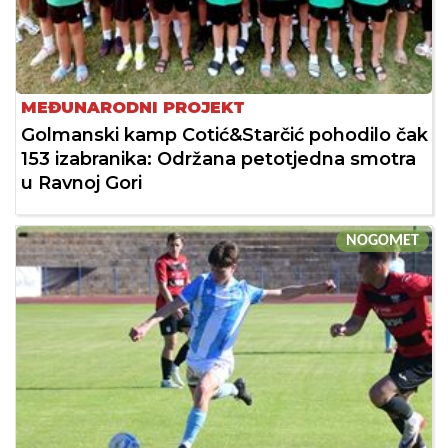
MEĐUNARODNI PROJEKT
Golmanski kamp Cotić&Starčić pohodilo čak
153 izabranika: Održana petotjedna smotra
u Ravnoj Gori
NOGOMET