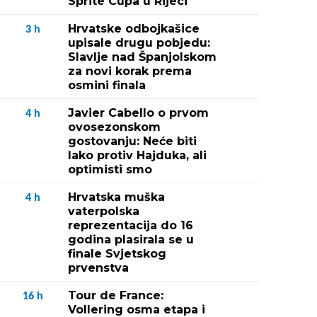
Sprite Cupa u Rijeci
Hrvatske odbojkašice
3
h
upisale drugu pobjedu:
Slavlje nad Španjolskom
za novi korak prema
osmini finala
Javier Cabello o prvom
4
h
ovosezonskom
gostovanju: Neće biti
lako protiv Hajduka, ali
optimisti smo
Hrvatska muška
4
h
vaterpolska
reprezentacija do 16
godina plasirala se u
finale Svjetskog
prvenstva
Tour de France:
16
h
Vollering osma etapa i