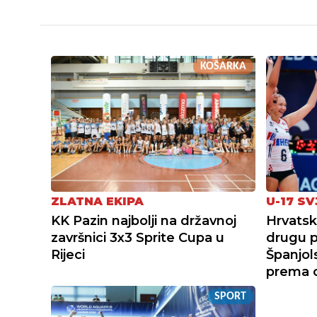
KOŠARKA
ZLATNA EKIPA
U-17 S
KK Pazin najbolji na državnoj
Hrvatsk
završnici 3x3 Sprite Cupa u
drugu p
Rijeci
Španjol
prema o
SPORT