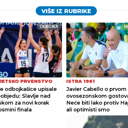
VIŠE IZ RUBRIKE
ODBOJKA
N
VJETSKO PRVENSTVO
ISTRA 1961
e odbojkašice upisale
Javier Cabello o prvom
objedu: Slavlje nad
ovosezonskom gostova
skom za novi korak
Neće biti lako protiv H
smini finala
ali optimisti smo