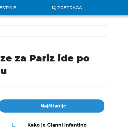
FESTYLE
PRETRAGA
ze za Pariz ide po
hu
Najčitanije
Kako je Gianni Infantino
1.