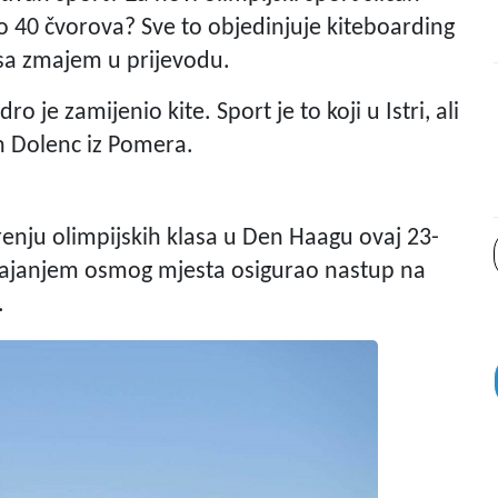
eko 40 čvorova? Sve to objedinjuje kiteboarding
i sa zmajem u prijevodu.
o je zamijenio kite. Sport je to koji u Istri, ali
tin Dolenc iz Pomera.
nju olimpijskih klasa u Den Haagu ovaj 23-
vajanjem osmog mjesta osigurao nastup na
.