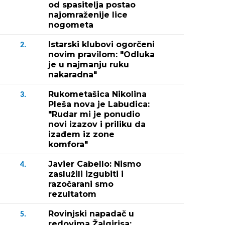
od spasitelja postao
najomraženije lice
nogometa
Istarski klubovi ogorčeni
2.
novim pravilom: "Odluka
je u najmanju ruku
nakaradna"
Rukometašica Nikolina
3.
Pleša nova je Labudica:
"Rudar mi je ponudio
novi izazov i priliku da
izađem iz zone
komfora"
Javier Cabello: Nismo
4.
zaslužili izgubiti i
razočarani smo
rezultatom
Rovinjski napadač u
5.
redovima Žalgirisa: