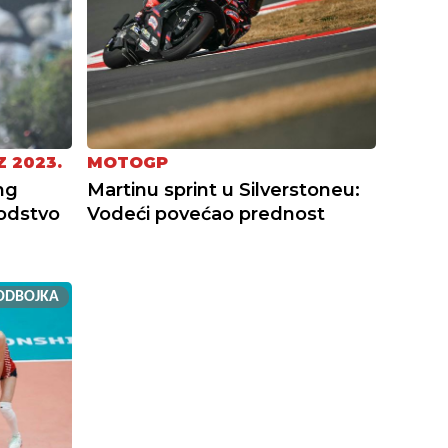
 2023.
MOTOGP
ng
Martinu sprint u Silverstoneu:
odstvo
Vodeći povećao prednost
ODBOJKA