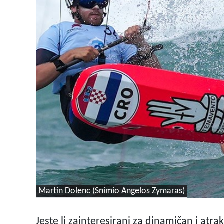
Martin Dolenc (Snimio Angelos Zymaras)
Jeste li zainteresirani za dinamičan i atra