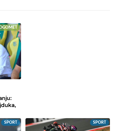
OGOMET
nju:
ajduka,
SPORT
SPORT