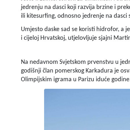
jedrenju na dasci koji razvija brzine i pr
ili kitesurfing, odnosno jedrenje na dasc
Umjesto daske sad se koristi hidrofor, a jedr
i cijeloj Hrvatskoj, utjelovljuje sjajni Mar
Na nedavnom Svjetskom prvenstvu u jedre
godišnji član pomerskog Karkadura je os
Olimpijskim igrama u Parizu iduće godine