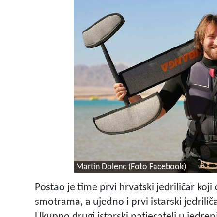
Martin Dolenc (Foto Facebook)
Postao je time prvi hrvatski jedriličar koji
smotrama, a ujedno i prvi istarski jedrilič
Ukupno drugi istarski natjecatelj u jedren