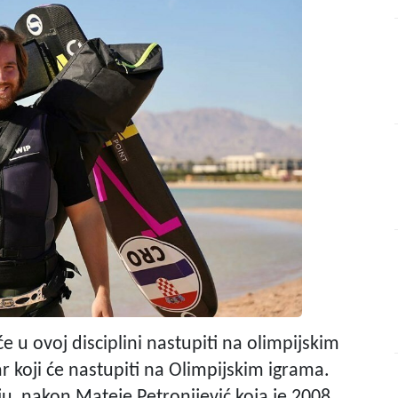
 će u ovoj disciplini nastupiti na olimpijskim
ar koji će nastupiti na Olimpijskim igrama.
ju, nakon Mateje Petronijević koja je 2008.