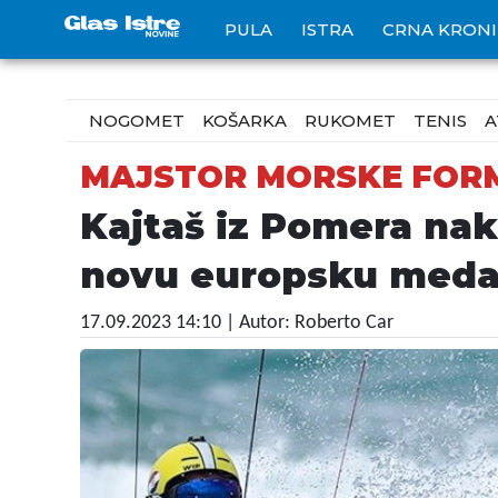
PULA
ISTRA
CRNA KRON
NOGOMET
KOŠARKA
RUKOMET
TENIS
A
MAJSTOR MORSKE FOR
Kajtaš iz Pomera nak
novu europsku medal
17.09.2023 14:10
| Autor: Roberto Car