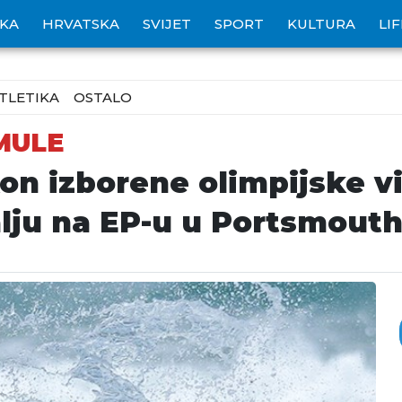
IKA
HRVATSKA
SVIJET
SPORT
KULTURA
LI
TLETIKA
OSTALO
MULE
on izborene olimpijske vi
ju na EP-u u Portsmout