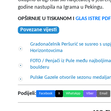
godine nastupila na Igrama u Pekingu.
OPŠIRNIJE U TISKANOM I
GLAS ISTRE PD
Povezane vijesti
Gradonačelnik Peršurić se susreo s us
Horizontovcima
FOTO / Penjači iz Pule među najboljima
boulderu
Pulske Gazele otvorile sezonu medalja
Podijeli:
Facebook
X
WhatsApp
Viber
Email