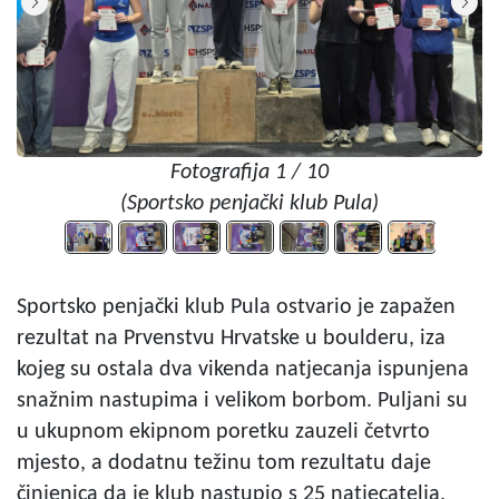
Fotografija 1 / 10
(Sportsko penjački klub Pula)
Sportsko penjački klub Pula ostvario je zapažen
rezultat na Prvenstvu Hrvatske u boulderu, iza
kojeg su ostala dva vikenda natjecanja ispunjena
snažnim nastupima i velikom borbom. Puljani su
u ukupnom ekipnom poretku zauzeli četvrto
mjesto, a dodatnu težinu tom rezultatu daje
činjenica da je klub nastupio s 25 natjecatelja.