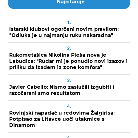
Najčitanije
1.
Istarski klubovi ogorčeni novim pravilom:
"Odluka je u najmanju ruku nakaradna"
2.
Rukometašica Nikolina Pleša nova je
Labudica: "Rudar mi je ponudio novi izazov i
priliku da izađem iz zone komfora"
3.
Javier Cabello: Nismo zaslužili izgubiti i
razočarani smo rezultatom
4.
Rovinjski napadač u redovima Žalgirisa:
Potpisao za Litavce uoči utakmice s
Dinamom