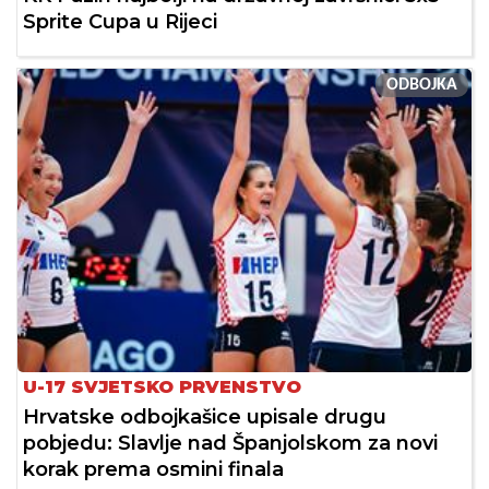
Sprite Cupa u Rijeci
ODBOJKA
U-17 SVJETSKO PRVENSTVO
Hrvatske odbojkašice upisale drugu
pobjedu: Slavlje nad Španjolskom za novi
korak prema osmini finala