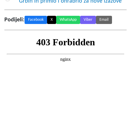
Grbin ih primio i ohrabrio za nove izazove
Podijeli:
Facebook
X
WhatsApp
Viber
Email