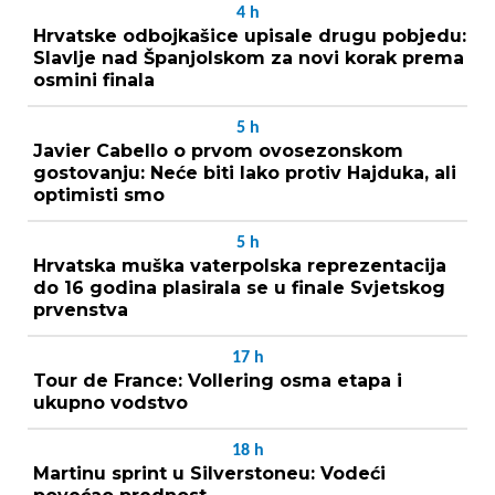
4
h
Hrvatske odbojkašice upisale drugu pobjedu:
Slavlje nad Španjolskom za novi korak prema
osmini finala
5
h
Javier Cabello o prvom ovosezonskom
gostovanju: Neće biti lako protiv Hajduka, ali
optimisti smo
5
h
Hrvatska muška vaterpolska reprezentacija
do 16 godina plasirala se u finale Svjetskog
prvenstva
17
h
Tour de France: Vollering osma etapa i
ukupno vodstvo
18
h
Martinu sprint u Silverstoneu: Vodeći