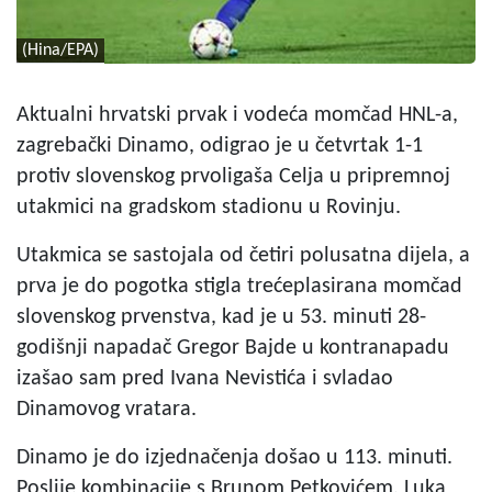
(Hina/EPA)
Aktualni hrvatski prvak i vodeća momčad HNL-a,
zagrebački Dinamo, odigrao je u četvrtak 1-1
protiv slovenskog prvoligaša Celja u pripremnoj
utakmici na gradskom stadionu u Rovinju.
Utakmica se sastojala od četiri polusatna dijela, a
prva je do pogotka stigla trećeplasirana momčad
slovenskog prvenstva, kad je u 53. minuti 28-
godišnji napadač Gregor Bajde u kontranapadu
izašao sam pred Ivana Nevistića i svladao
Dinamovog vratara.
Dinamo je do izjednačenja došao u 113. minuti.
Poslije kombinacije s Brunom Petkovićem, Luka