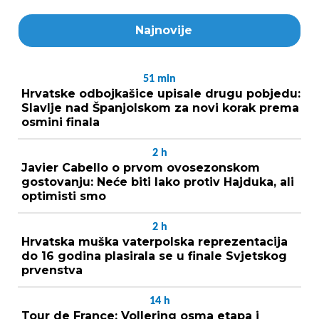
Najnovije
51
min
Hrvatske odbojkašice upisale drugu pobjedu:
Slavlje nad Španjolskom za novi korak prema
osmini finala
2
h
Javier Cabello o prvom ovosezonskom
gostovanju: Neće biti lako protiv Hajduka, ali
optimisti smo
2
h
Hrvatska muška vaterpolska reprezentacija
do 16 godina plasirala se u finale Svjetskog
prvenstva
14
h
Tour de France: Vollering osma etapa i