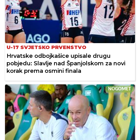
U-17 SVJETSKO PRVENSTVO
Hrvatske odbojkašice upisale drugu
pobjedu: Slavlje nad Španjolskom za novi
korak prema osmini finala
NOGOMET