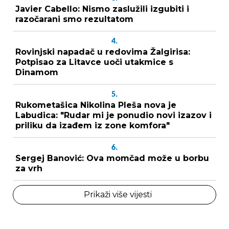
Javier Cabello: Nismo zaslužili izgubiti i
razočarani smo rezultatom
4.
Rovinjski napadač u redovima Žalgirisa:
Potpisao za Litavce uoči utakmice s
Dinamom
5.
Rukometašica Nikolina Pleša nova je
Labudica: "Rudar mi je ponudio novi izazov i
priliku da izađem iz zone komfora"
6.
Sergej Banović: Ova momčad može u borbu
za vrh
Prikaži više vijesti