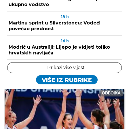
ukupno vodstvo
15
h
Martinu sprint u Silverstoneu: Vodeći
povećao prednost
16
h
Modrić u Australiji: Lijepo je vidjeti toliko
hrvatskih navijača
Prikaži više vijesti
VIŠE IZ RUBRIKE
ODBOJKA