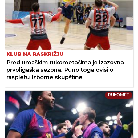
KLUB NA RASKRIŽJU
Pred umaškim rukometašima je izazovna
prvoligaška sezona. Puno toga ovisi o
raspletu Izborne skupštine
RUKOMET