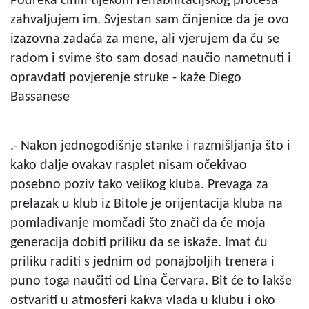
Podreka činili tijekom rehabilitacijskog procesa
zahvaljujem im. Svjestan sam činjenice da je ovo
izazovna zadaća za mene, ali vjerujem da ću se
radom i svime što sam dosad naučio nametnuti i
opravdati povjerenje struke - kaže Diego
Bassanese
.- Nakon jednogodišnje stanke i razmišljanja što i
kako dalje ovakav rasplet nisam očekivao
posebno poziv tako velikog kluba. Prevaga za
prelazak u klub iz Bitole je orijentacija kluba na
pomlađivanje momčadi što znači da će moja
generacija dobiti priliku da se iskaže. Imat ću
priliku raditi s jednim od ponajboljih trenera i
puno toga naučiti od Lina Červara. Bit će to lakše
ostvariti u atmosferi kakva vlada u klubu i oko