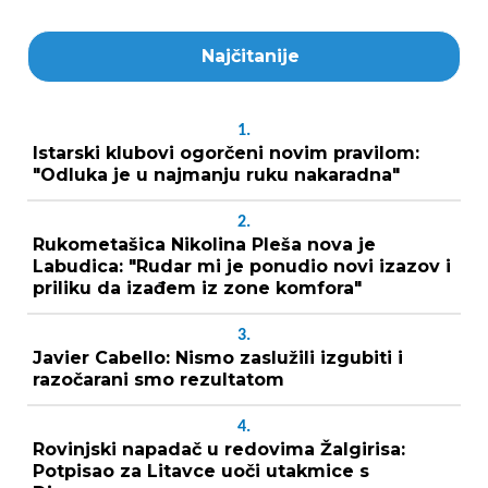
Najčitanije
1.
Istarski klubovi ogorčeni novim pravilom:
"Odluka je u najmanju ruku nakaradna"
2.
Rukometašica Nikolina Pleša nova je
Labudica: "Rudar mi je ponudio novi izazov i
priliku da izađem iz zone komfora"
3.
Javier Cabello: Nismo zaslužili izgubiti i
razočarani smo rezultatom
4.
Rovinjski napadač u redovima Žalgirisa:
Potpisao za Litavce uoči utakmice s