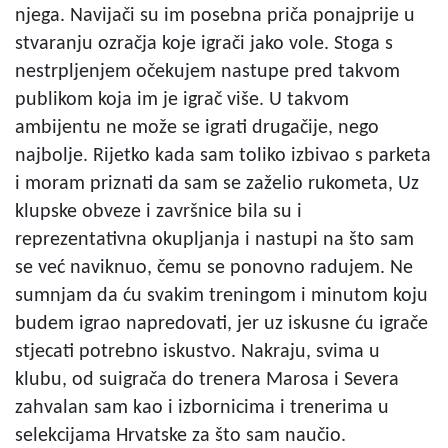
njega. Navijači su im posebna priča ponajprije u
stvaranju ozračja koje igrači jako vole. Stoga s
nestrpljenjem očekujem nastupe pred takvom
publikom koja im je igrač više. U takvom
ambijentu ne može se igrati drugačije, nego
najbolje. Rijetko kada sam toliko izbivao s parketa
i moram priznati da sam se zaželio rukometa, Uz
klupske obveze i završnice bila su i
reprezentativna okupljanja i nastupi na što sam
se već naviknuo, čemu se ponovno radujem. Ne
sumnjam da ću svakim treningom i minutom koju
budem igrao napredovati, jer uz iskusne ću igrače
stjecati potrebno iskustvo. Nakraju, svima u
klubu, od suigrača do trenera Marosa i Severa
zahvalan sam kao i izbornicima i trenerima u
selekcijama Hrvatske za što sam naučio.