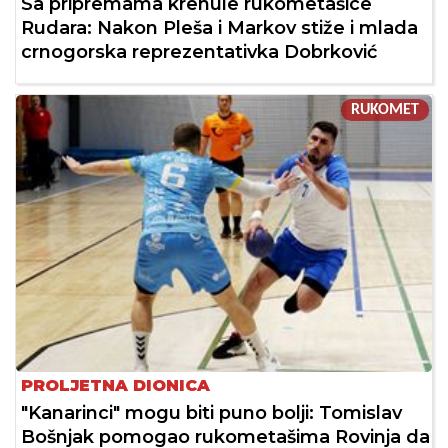
Sa pripremama krenule rukometašice
Rudara: Nakon Pleša i Markov stiže i mlada
crnogorska reprezentativka Dobrković
RUKOMET
PROLJETNA DIONICA
"Kanarinci" mogu biti puno bolji: Tomislav
Bošnjak pomogao rukometašima Rovinja da