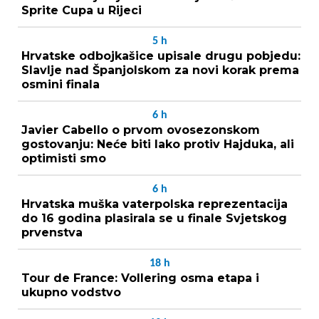
Sprite Cupa u Rijeci
5
h
Hrvatske odbojkašice upisale drugu pobjedu:
Slavlje nad Španjolskom za novi korak prema
osmini finala
6
h
Javier Cabello o prvom ovosezonskom
gostovanju: Neće biti lako protiv Hajduka, ali
optimisti smo
6
h
Hrvatska muška vaterpolska reprezentacija
do 16 godina plasirala se u finale Svjetskog
prvenstva
18
h
Tour de France: Vollering osma etapa i
ukupno vodstvo