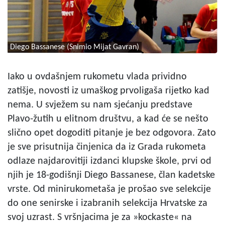
Diego Bassanese (Snimio Mijat Gavran)
Iako u ovdašnjem rukometu vlada prividno
zatišje, novosti iz umaškog prvoligaša rijetko kad
nema. U svježem su nam sjećanju predstave
Plavo-žutih u elitnom društvu, a kad će se nešto
slično opet dogoditi pitanje je bez odgovora. Zato
je sve prisutnija činjenica da iz Grada rukometa
odlaze najdarovitiji izdanci klupske škole, prvi od
njih je 18-godišnji Diego Bassanese, član kadetske
vrste. Od minirukometaša je prošao sve selekcije
do one senirske i izabranih selekcija Hrvatske za
svoj uzrast. S vršnjacima je za »kockaste« na