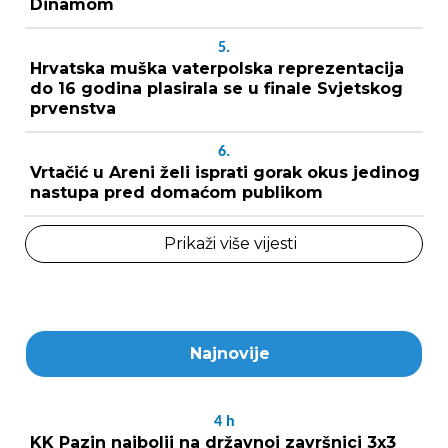
Dinamom
5.
Hrvatska muška vaterpolska reprezentacija
do 16 godina plasirala se u finale Svjetskog
prvenstva
6.
Vrtačić u Areni želi isprati gorak okus jedinog
nastupa pred domaćom publikom
Prikaži više vijesti
Najnovije
4
h
KK Pazin najbolji na državnoj završnici 3x3