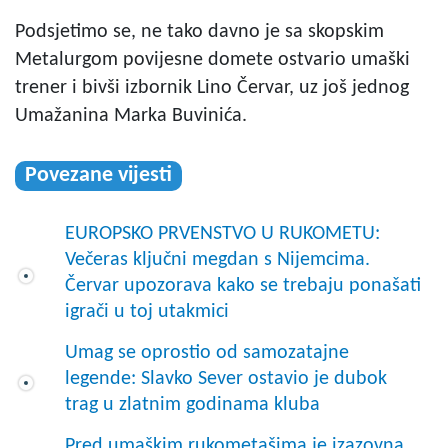
Podsjetimo se, ne tako davno je sa skopskim
Metalurgom povijesne domete ostvario umaški
trener i bivši izbornik Lino Červar, uz još jednog
Umažanina Marka Buvinića.
Povezane vijesti
EUROPSKO PRVENSTVO U RUKOMETU:
Večeras ključni megdan s Nijemcima.
Červar upozorava kako se trebaju ponašati
igrači u toj utakmici
Umag se oprostio od samozatajne
legende: Slavko Sever ostavio je dubok
trag u zlatnim godinama kluba
Pred umaškim rukometašima je izazovna