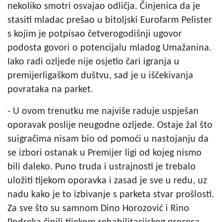
nekoliko smotri osvajao odličja. Činjenica da je
stasiti mladac prešao u bitoljski Eurofarm Pelister
s kojim je potpisao četverogodišnji ugovor
podosta govori o potencijalu mladog Umažanina.
Iako radi ozljede nije osjetio čari igranja u
premijerligaškom duštvu, sad je u iščekivanja
povrataka na parket.
- U ovom trenutku me najviše raduje uspješan
oporavak poslije neugodne ozljede. Ostaje žal što
suigračima nisam bio od pomoći u nastojanju da
se izbori ostanak u Premijer ligi od kojeg nismo
bili daleko. Puno truda i ustrajnosti je trebalo
uložiti tijekom oporavka i zasad je sve u redu, uz
nadu kako je to izbivanje s parketa stvar prošlosti.
Za sve što su samnom Dino Horozović i Rino