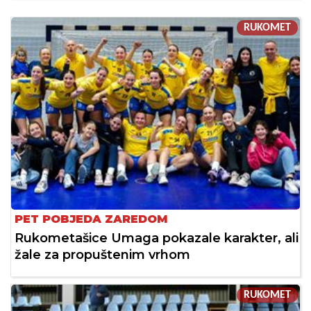
RUKOMET
PET POBJEDA ZAREDOM
Rukometašice Umaga pokazale karakter, ali
žale za propuštenim vrhom
RUKOMET