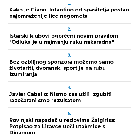
1.
Kako je Gianni Infantino od spasitelja postao
najomraženije lice nogometa
2.
Istarski klubovi ogorčeni novim pravilom:
"Odluka je u najmanju ruku nakaradna"
3.
Bez ozbiljnog sponzora možemo samo
životariti, dvoranski sport je na rubu
izumiranja
4.
Javier Cabello: Nismo zaslužili izgubiti i
razočarani smo rezultatom
5.
Rovinjski napadač u redovima Žalgirisa:
Potpisao za Litavce uoči utakmice s
Dinamom