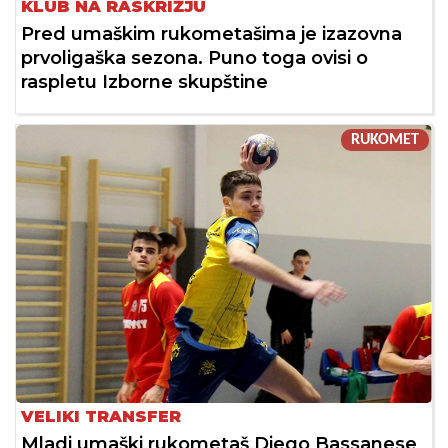
KLUB NA RASKRIŽJU
Pred umaškim rukometašima je izazovna
prvoligaška sezona. Puno toga ovisi o
raspletu Izborne skupštine
RUKOMET
VELIKI TRANSFER
Mladi umaški rukometaš Diego Bassanese