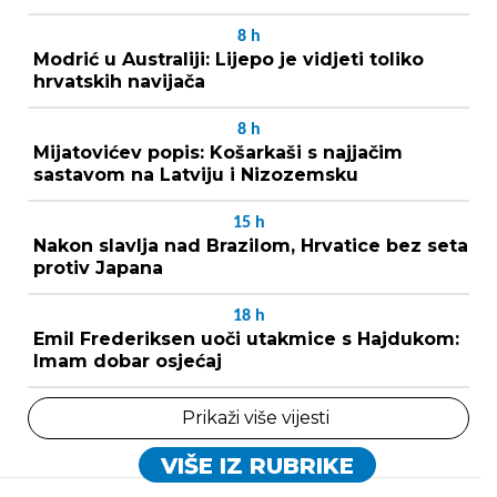
8
h
Modrić u Australiji: Lijepo je vidjeti toliko
hrvatskih navijača
8
h
Mijatovićev popis: Košarkaši s najjačim
sastavom na Latviju i Nizozemsku
15
h
Nakon slavlja nad Brazilom, Hrvatice bez seta
protiv Japana
18
h
Emil Frederiksen uoči utakmice s Hajdukom:
Imam dobar osjećaj
Prikaži više vijesti
VIŠE IZ RUBRIKE