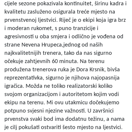
cijele sezone pokazivala kontinuitet, širinu kadra i
kvalitetu zasluženo osigurala treće mjesto na
prvenstvenoj ljestvici. Riječ je o ekipi koja igra brz
i moderan rukomet, s puno tranzicije i
agresivnosti u oba smjera i odlično je vođena od
strane Nevena Hrupeca,jednog od naših
najkvalitetnijih trenera, tako da nas sigurno
očekuje zahtjevnih 60 minuta. Na terenu
produžena trenerova ruka je Dora Krsnik, bivša
reprezentativka, sigurno je njihova najopasnija
igračica. Možda ne toliko realizatorski koliko
svojom organizacijom i autoritetom kojim vodi
ekipu na terenu. Mi ovu utakmicu dočekujemo
potpuno svjesni njezine važnosti. U završnici
prvenstva svaki bod ima dodatnu težinu, a nama
je cilj pokušati ostvariti šesto mjesto na ljestvici.