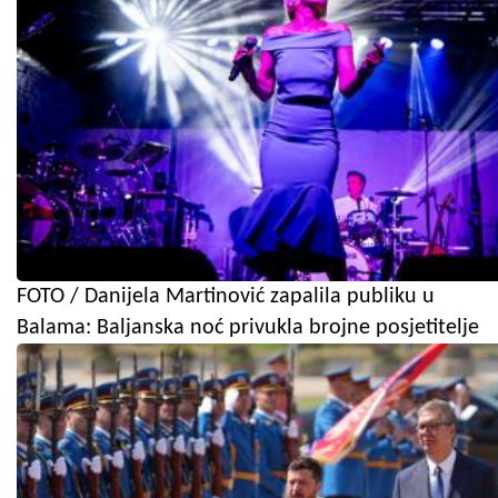
FOTO / Danijela Martinović zapalila publiku u
Balama: Baljanska noć privukla brojne posjetitelje