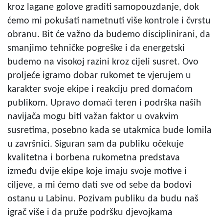
kroz lagane golove graditi samopouzdanje, dok
ćemo mi pokušati nametnuti više kontrole i čvrstu
obranu. Bit će važno da budemo disciplinirani, da
smanjimo tehničke pogreške i da energetski
budemo na visokoj razini kroz cijeli susret. Ovo
proljeće igramo dobar rukomet te vjerujem u
karakter svoje ekipe i reakciju pred domaćom
publikom. Upravo domaći teren i podrška naših
navijača mogu biti važan faktor u ovakvim
susretima, posebno kada se utakmica bude lomila
u završnici. Siguran sam da publiku očekuje
kvalitetna i borbena rukometna predstava
između dvije ekipe koje imaju svoje motive i
ciljeve, a mi ćemo dati sve od sebe da bodovi
ostanu u Labinu. Pozivam publiku da budu naš
igrač više i da pruže podršku djevojkama