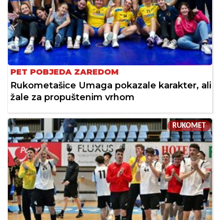
PET POBJEDA ZAREDOM
Rukometašice Umaga pokazale karakter, ali
žale za propuštenim vrhom
RUKOMET