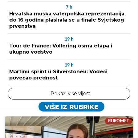
7
h
Hrvatska muška vaterpolska reprezentacija
do 16 godina plasirala se u finale Svjetskog
prvenstva
19
h
Tour de France: Vollering osma etapa i
ukupno vodstvo
19
h
Martinu sprint u Silverstoneu: Vodeći
povećao prednost
Prikaži više vijesti
VIŠE IZ RUBRIKE
RUKOMET