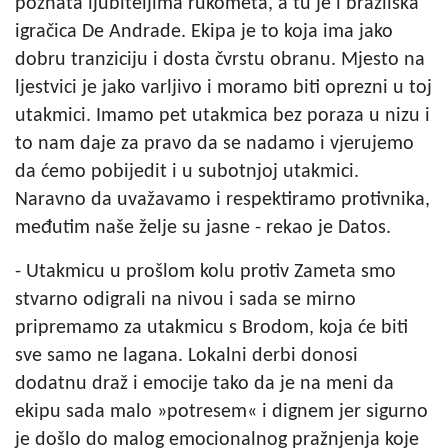
poznata ljubiteljima rukometa, a tu je i brazilska
igračica De Andrade. Ekipa je to koja ima jako
dobru tranziciju i dosta čvrstu obranu. Mjesto na
ljestvici je jako varljivo i moramo biti oprezni u toj
utakmici. Imamo pet utakmica bez poraza u nizu i
to nam daje za pravo da se nadamo i vjerujemo
da ćemo pobijedit i u subotnjoj utakmici.
Naravno da uvažavamo i respektiramo protivnika,
međutim naše želje su jasne - rekao je Datos.
- Utakmicu u prošlom kolu protiv Zameta smo
stvarno odigrali na nivou i sada se mirno
pripremamo za utakmicu s Brodom, koja će biti
sve samo ne lagana. Lokalni derbi donosi
dodatnu draž i emocije tako da je na meni da
ekipu sada malo »potresem« i dignem jer sigurno
je došlo do malog emocionalnog pražnjenja koje