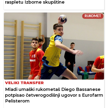
raspletu Izborne skupštine
RUKOMET
VELIKI TRANSFER
Mladi umaški rukometaš Diego Bassanese
potpisao četverogodišnji ugovor s Eurofarm
Pelisterom