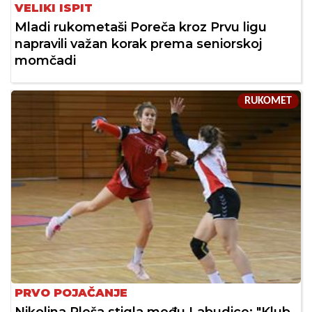
VELIKI ISPIT
Mladi rukometaši Poreča kroz Prvu ligu
napravili važan korak prema seniorskoj
momčadi
RUKOMET
PRVO POJAČANJE