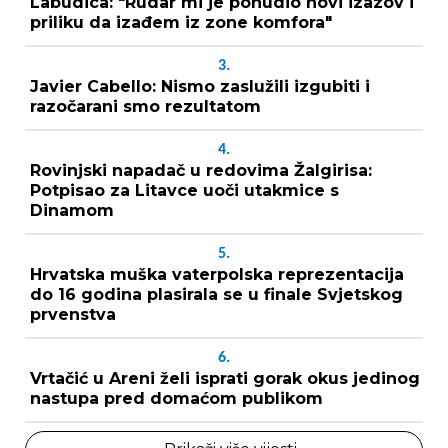
Labudica: "Rudar mi je ponudio novi izazov i
priliku da izađem iz zone komfora"
3.
Javier Cabello: Nismo zaslužili izgubiti i
razočarani smo rezultatom
4.
Rovinjski napadač u redovima Žalgirisa:
Potpisao za Litavce uoči utakmice s
Dinamom
5.
Hrvatska muška vaterpolska reprezentacija
do 16 godina plasirala se u finale Svjetskog
prvenstva
6.
Vrtačić u Areni želi isprati gorak okus jedinog
nastupa pred domaćom publikom