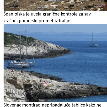
Španjolska je uvela granične kontrole za sav
zračni i pomorski promet iz Italije
Slovenac montirao nepripadajuće tablice kako ne