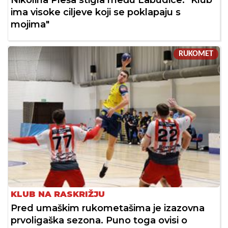
Nikolina Pleša stigla među Labudice: "Klub
ima visoke ciljeve koji se poklapaju s
mojima"
RUKOMET
KLUB NA RASKRIŽJU
Pred umaškim rukometašima je izazovna
prvoligaška sezona. Puno toga ovisi o