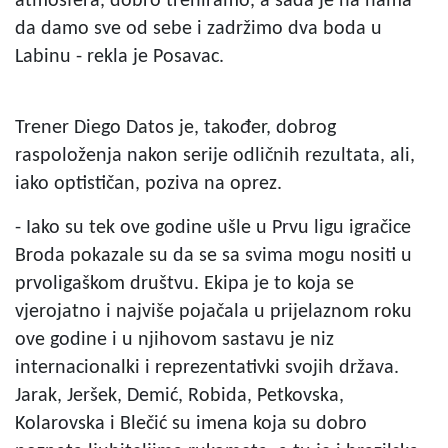
atmosfera, dobro treniramo, a sada je na nama
da damo sve od sebe i zadržimo dva boda u
Labinu - rekla je Posavac.
Trener Diego Datos je, također, dobrog
raspoloženja nakon serije odličnih rezultata, ali,
iako optističan, poziva na oprez.
- Iako su tek ove godine ušle u Prvu ligu igračice
Broda pokazale su da se sa svima mogu nositi u
prvoligaškom društvu. Ekipa je to koja se
vjerojatno i najviše pojačala u prijelaznom roku
ove godine i u njihovom sastavu je niz
internacionalki i reprezentativki svojih država.
Jarak, Jeršek, Demić, Robida, Petkovska,
Kolarovska i Blečić su imena koja su dobro