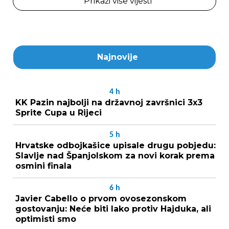
Prikaži više vijesti
Najnovije
4
h
KK Pazin najbolji na državnoj završnici 3x3
Sprite Cupa u Rijeci
5
h
Hrvatske odbojkašice upisale drugu pobjedu:
Slavlje nad Španjolskom za novi korak prema
osmini finala
6
h
Javier Cabello o prvom ovosezonskom
gostovanju: Neće biti lako protiv Hajduka, ali
optimisti smo