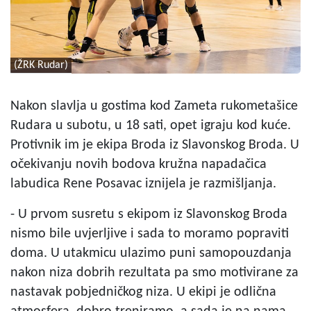
(ŽRK Rudar)
Nakon slavlja u gostima kod Zameta rukometašice
Rudara u subotu, u 18 sati, opet igraju kod kuće.
Protivnik im je ekipa Broda iz Slavonskog Broda. U
očekivanju novih bodova kružna napadačica
labudica Rene Posavac iznijela je razmišljanja.
- U prvom susretu s ekipom iz Slavonskog Broda
nismo bile uvjerljive i sada to moramo popraviti
doma. U utakmicu ulazimo puni samopouzdanja
nakon niza dobrih rezultata pa smo motivirane za
nastavak pobjedničkog niza. U ekipi je odlična