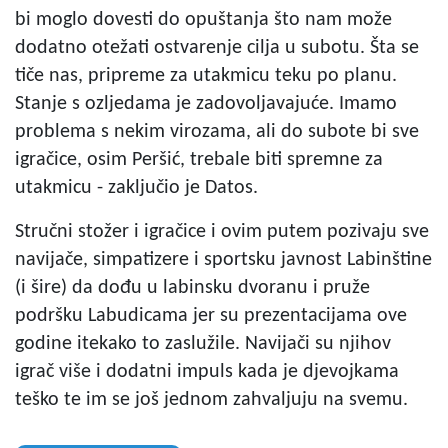
bi moglo dovesti do opuštanja što nam može
dodatno otežati ostvarenje cilja u subotu. Šta se
tiče nas, pripreme za utakmicu teku po planu.
Stanje s ozljedama je zadovoljavajuće. Imamo
problema s nekim virozama, ali do subote bi sve
igračice, osim Peršić, trebale biti spremne za
utakmicu - zaključio je Datos.
Stručni stožer i igračice i ovim putem pozivaju sve
navijače, simpatizere i sportsku javnost Labinštine
(i šire) da dođu u labinsku dvoranu i pruže
podršku Labudicama jer su prezentacijama ove
godine itekako to zaslužile. Navijači su njihov
igrač više i dodatni impuls kada je djevojkama
teško te im se još jednom zahvaljuju na svemu.